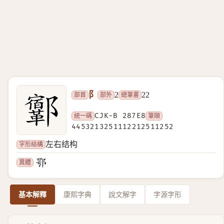
阝
部首
部外
總筆畫
2
22
統一碼
CJK-B 287E8
筆順
4453213251112212511252
字形結構
左右结构
異體
基本解釋
康熙字典
說文解字
字源字形