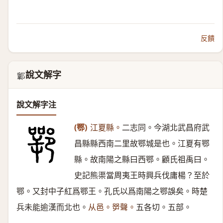
反饋
說文解字
𨟨
說文解字注
(鄂)
江夏縣。
二志同。今湖北武昌府武
昌縣縣西南二里故鄂城是也。江夏有鄂
縣。故南陽之縣曰西鄂。顧氏祖禹曰。
史記熊渠當周夷王時興兵伐庸楊？至於
鄂。又封中子紅爲鄂王。孔氏以爲南陽之鄂誤矣。時楚
兵未能逾漢而北也。
从邑。㖾聲。
五各切。五部。