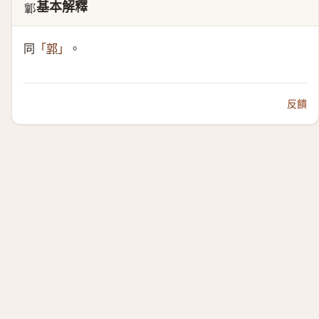
基本解釋
𨟨
同
。
「
郭
」
反饋