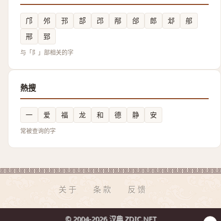
邝
邜
邘
郆
邔
邴
郃
郎
邶
郍
郉
郅
与「阝」部相关的字
熱搜
一
爱
福
龙
和
德
静
安
常被查询的字
关于
条款
反馈
© 2004-2026 汉典 ZDIC.NET