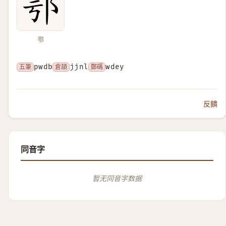
鄂
五筆
pwdb
倉頡
jjnl
鄭碼
wdey
反饋
同音字
暂无同音字数据