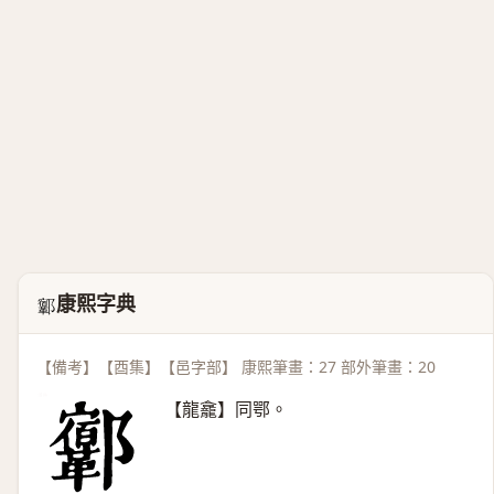
康熙字典
𨟨
【備考】【酉集】【邑字部】 康熙筆畫：27 部外筆畫：20
【龍龕】同鄂。