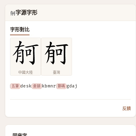
字源字形
𣍳
字形對比
中國大陸
臺灣
五筆
desk
倉頡
kbmnr
鄭碼
gdaj
反饋
同音字