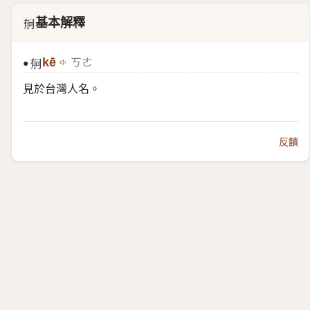
基本解釋
𣍳
kē
ㄎㄜ
●
𣍳
見於台灣人名。
反饋