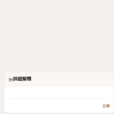
詳細解釋
𣍳
反饋