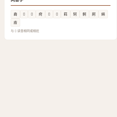
樖
𢩘
𪽇
疴
𤰙
𪝙
萪
轲
䯊
牁
䌀
𢈈
与 𣍳 读音相同或相近