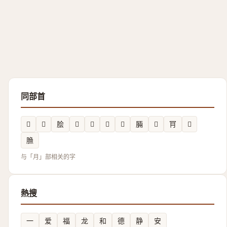
同部首
𭩀
𬚷
脍
𦙱
𦠳
𦜠
𭨴
脼
𦙆
肎
𣎅
䐳
与「月」部相关的字
熱搜
一
爱
福
龙
和
德
静
安