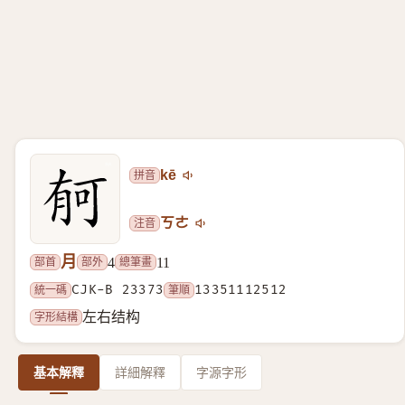
拼音
kē
注音
ㄎㄜ
月
部首
部外
總筆畫
4
11
統一碼
CJK-B 23373
筆順
13351112512
字形結構
左右结构
基本解釋
詳細解釋
字源字形