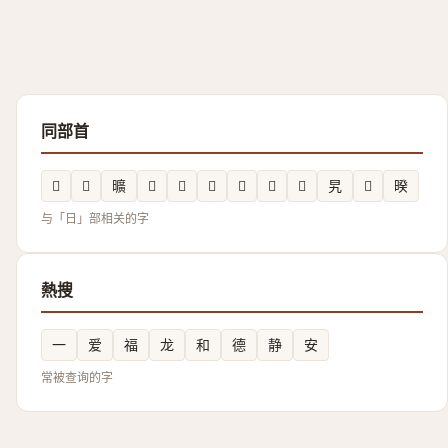
同部首
𣇜
𬁘
曠
𲤳
𱢢
𰖈
𣅨
𣌦
𣇝
旯
𭧦
暌
与「日」部相关的字
熱搜
一
爱
福
龙
和
德
静
安
常被查询的字