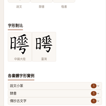
說文
隸書
楷書
字形對比
中國大陸
臺灣
各書體字形實例
1
說文小篆
1
隸書
1
傳抄古文字