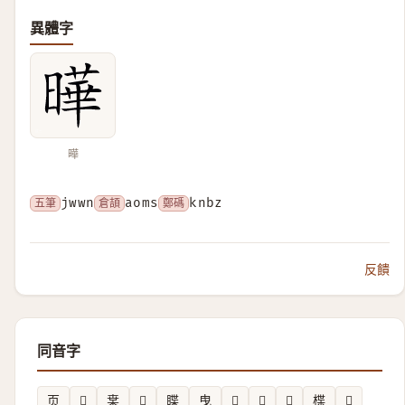
異體字
曄
五筆
jwwn
倉頡
aoms
鄭碼
knbz
反饋
同音字
页
𧸢
枽
𠟪
䁋
曳
𥌅
𤳪
𢢜
楪
𣈋