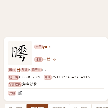
拼音
yè
注音
ㄧㄝˋ
日
部首
部外
總筆畫
4
16
統一碼
CJK-B 232CC
筆順
25113234343434115
字形結構
左右结构
異體