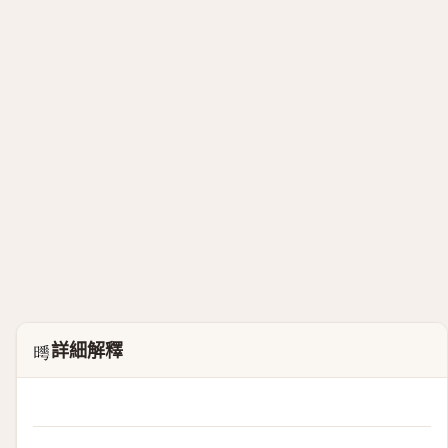
詳細解釋
𣋌