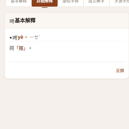
基本解釋
詳細解釋
康熙字典
說文解字
字源字
基本解釋
𣋌
yè
ㄧㄝˋ
●
𣋌
同
。
「
曄
」
反饋