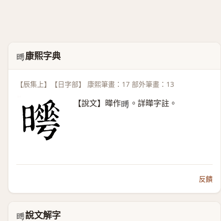
康熙字典
𣋌
【辰集上】【日字部】 康熙筆畫：17 部外筆畫：13
【說文】曄作
。詳曄字註。
𣋌
反饋
說文解字
𣋌