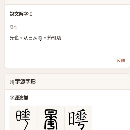
說文解字·𣋌
卷七
光也。从日从
。筠輒切
𠌶
反饋
字源字形
𣋌
字源演變