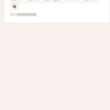
嚈
与 𣋌 读音相同或相近