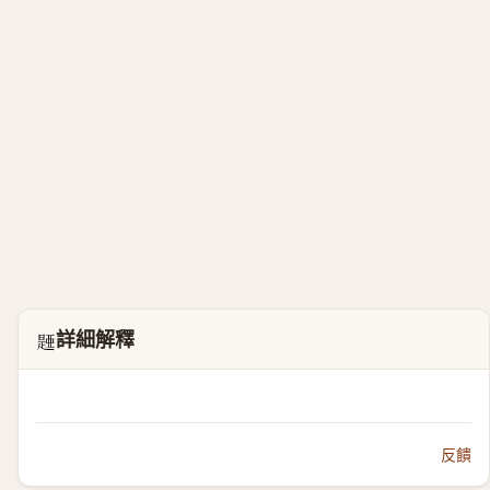
詳細解釋
𣊰
反饋