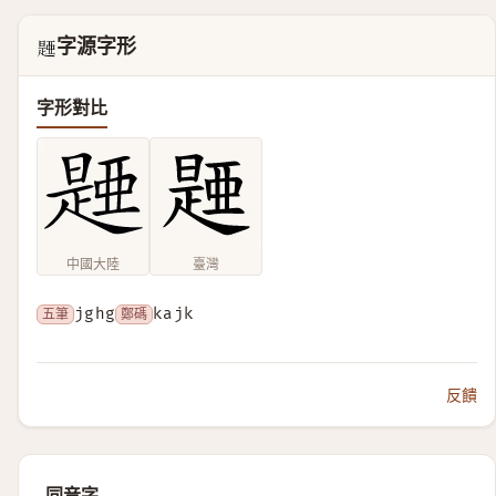
字源字形
𣊰
字形對比
中國大陸
臺灣
五筆
jghg
鄭碼
kajk
反饋
同音字