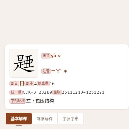
拼音
yà
注音
ㄧㄚˋ
日
部首
部外
總筆畫
4
16
統一碼
CJK-B 232B0
筆順
2511121341251221
字形結構
左下包围结构
基本解釋
詳細解釋
字源字形