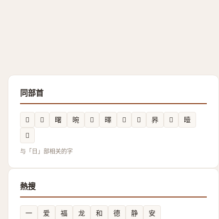
同部首
𭦪
𣅃
曙
晼
𪰖
曎
𱢙
𰖺
昦
𭥛
曀
𱢳
与「日」部相关的字
熱搜
一
爱
福
龙
和
德
静
安