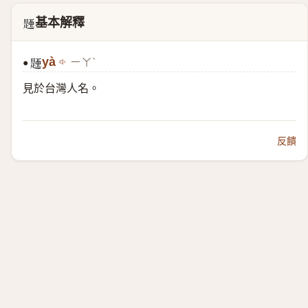
基本解釋
𣊰
yà
ㄧㄚˋ
●
𣊰
見於台灣人名。
反饋