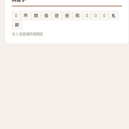
𡸲
襾
䦖
铔
迓
挜
𥺼
𧈝
𡸗
𫰫
䰲
齖
与 𣊰 读音相同或相近