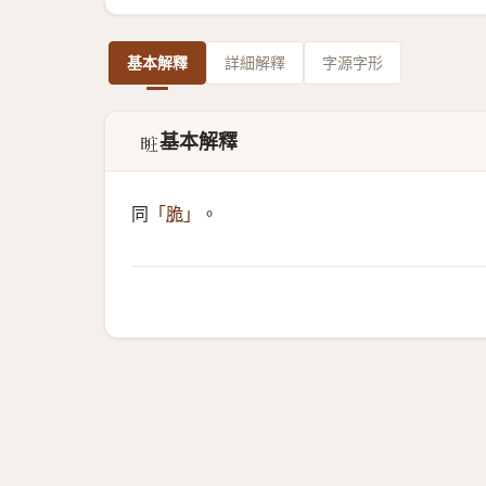
基本解釋
詳細解釋
字源字形
基本解釋
𣈐
同
。
「
脆
」