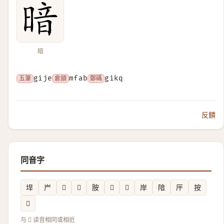
暗
五筆
gije
倉頡
mfab
鄭碼
gikq
反饋
同音字
垾
屵
𣗈
𪣄
胺
𭌩
𩭢
岸
隌
厈
按
𥏮
与 𣈇 读音相同或相近