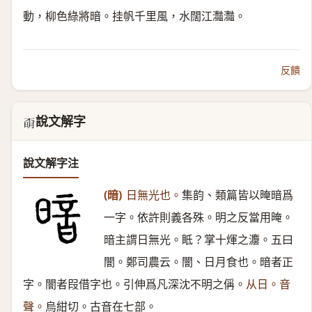
動，柳色綠將暗。挂帆千里風，水闊江灩灩。
反饋
說文解字
𣈇
說文解字注
(暗)
日無光也。
集韵、類篇皆以晻暗爲
一字。依許則義各殊。明之反當用晻。
暗主謂日無光。眡？掌十煇之灋。五曰
闇。鄭司農云。闇、日月食也。暗者正
字。闇者叚借字也。引伸爲凡深沈不明之偁。
从日。音
聲。
烏紺切。古音在七部。