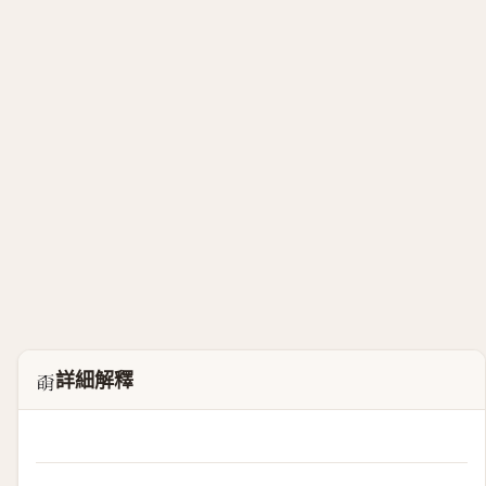
詳細解釋
𣈇