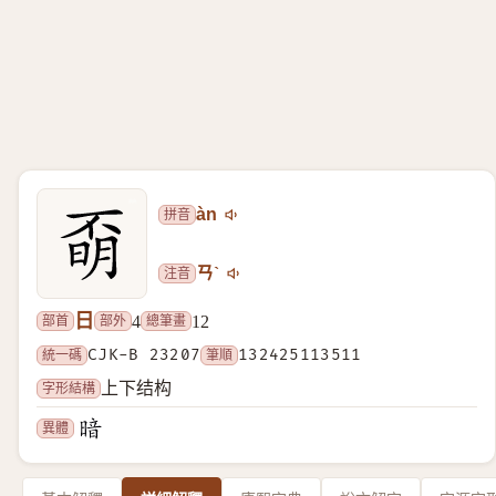
拼音
àn
注音
ㄢˋ
日
部首
部外
總筆畫
4
12
統一碼
CJK-B 23207
筆順
132425113511
字形結構
上下结构
異體