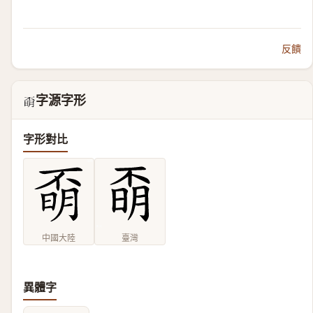
反饋
字源字形
𣈇
字形對比
中國大陸
臺灣
異體字