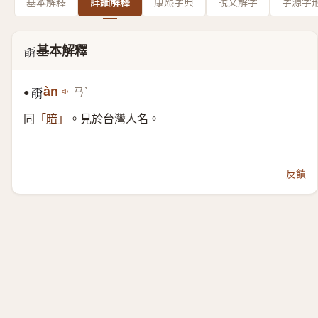
基本解釋
詳細解釋
康熙字典
說文解字
字源字
基本解釋
𣈇
àn
ㄢˋ
●
𣈇
同
。見於台灣人名。
「
暗
」
反饋