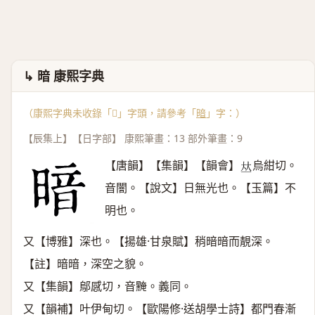
↳ 暗 康熙字典
（康熙字典未收錄「𣈇」字頭，請參考「
暗
」字：）
【辰集上】【日字部】 康熙筆畫：13 部外筆畫：9
【唐韻】【集韻】【韻會】
烏紺切。
𠀤
音闇。【說文】日無光也。【玉篇】不
明也。
又【博雅】深也。【揚雄·甘泉賦】稍暗暗而靚深。
【註】暗暗，深空之貌。
又【集韻】鄔感切，音黤。義同。
又【韻補】叶伊甸切。【歐陽修·送胡學士詩】都門春漸