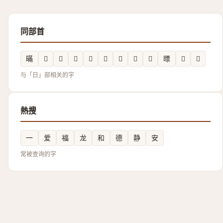
同部首
暪
𰕺
𭦩
𭥫
𣋐
𬀳
𱢎
𲥊
𭦒
㬓
𣇟
𣈂
与「日」部相关的字
熱搜
一
爱
福
龙
和
德
静
安
常被查询的字