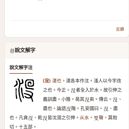
反饋
說文解字
𣇶
說文解字注
(沒)
湛也。
湛各本作沈。淺人以今字改
之也。今正。
者全入於水。故引伸之
𣳚
義訓盡。小雅。曷其
矣。傳云。
、
𣳚
𣳚
盡也。論語
階。孔安國曰。
、盡
𣳚
𣳚
也。凡貪
、乾
皆沈溺之引伸。
从水。
聲。
莫勃
𣳚
𣳚
𠬸
切。十五部。