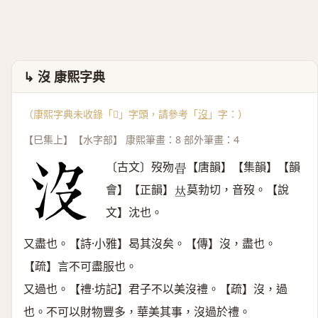
↳ 沒 康熙字典
（康熙字典未收錄「𣇶」字頭，請參考「
沒
」字：）
【巳集上】【水字部】 康熙筆畫：8 部外筆畫：4
〔古文〕歿歾
【唐韻】【集韻】【韻
𣇶
會】【正韻】
莫勃切，音歿。【說
𠀤
文】沈也。
又盡也。【詩·小雅】曷其沒矣。【傳】沒，盡也。
【疏】言不可盡服也。
又過也。【禮·坊記】君子不以美沒禮。【疏】沒，過
也。不可以財物豐多，華美其事，沒過於禮。