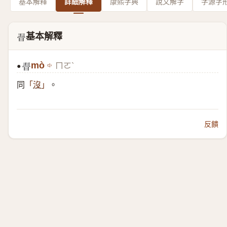
基本解釋
詳細解釋
康熙字典
說文解字
字源字
基本解釋
𣇶
mò
ㄇㄛˋ
●
𣇶
同
。
「
沒
」
反饋