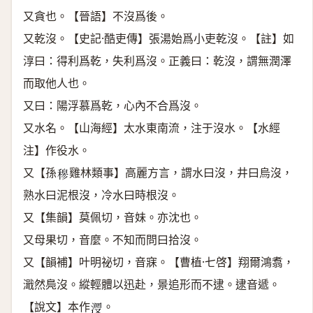
又貪也。【晉語】不沒爲後。
又乾沒。【史記·酷吏傳】張湯始爲小吏乾沒。【註】如
淳曰：得利爲乾，失利爲沒。正義曰：乾沒，謂無潤澤
而取他人也。
又曰：陽浮慕爲乾，心內不合爲沒。
又水名。【山海經】太水東南流，注于沒水。【水經
注】作役水。
又【孫
雞林類事】高麗方言，謂水曰沒，井曰烏沒，
𥠇
熟水曰泥根沒，冷水曰時根沒。
又【集韻】莫佩切，音妹。亦沈也。
又母果切，音麼。不知而問曰拾沒。
又【韻補】叶明祕切，音寐。【曹植·七啓】翔爾鴻翥，
濈然鳧沒。縱輕體以迅赴，景追形而不逮。逮音遞。
【說文】本作
。
𣴬