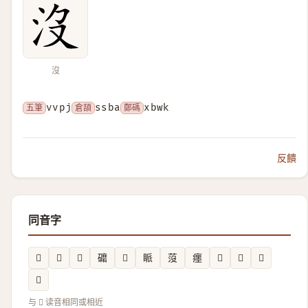
沒
五筆
vvpj
倉頡
ssba
鄭碼
xbwk
反饋
同音字
𢗿
𡖶
𣔍
礳
𥑘
眽
莈
癦
𡊉
𲎉
𭚧
𪠲
与 𣇶 读音相同或相近