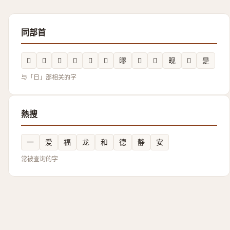
同部首
𣅐
𰖙
𲤏
𣅈
𱡻
𰖈
㬔
𣇌
𰕷
𬀪
𲤞
是
与「日」部相关的字
熱搜
一
爱
福
龙
和
德
静
安
常被查询的字