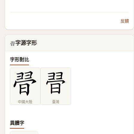
反饋
字源字形
𣇶
字形對比
中國大陸
臺灣
異體字