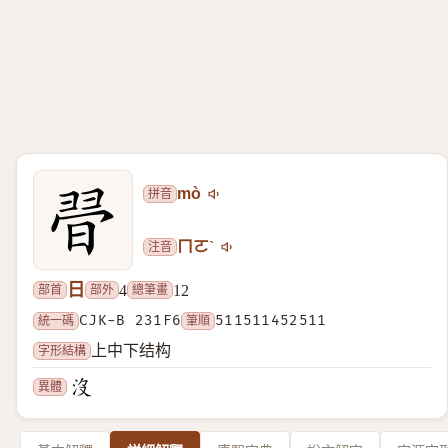
拼音
mò
注音
ㄇㄛˋ
日
部首
部外
總筆畫
4
12
統一碼
CJK-B 231F6
筆順
511511452511
字形結構
上中下结构
異體