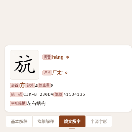
拼音
háng
注音
ㄏㄤˊ
方
部首
部外
總筆畫
4
8
統一碼
CJK-B 230DA
筆順
41534135
字形結構
左右结构
基本解釋
詳細解釋
說文解字
字源字形