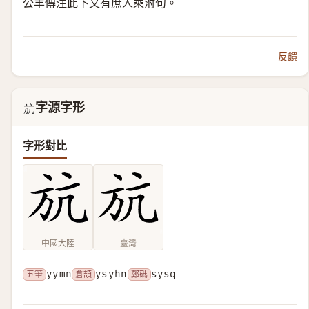
公羊傳注此下又有庶人乘泭句。
反饋
字源字形
𣃚
字形對比
中國大陸
臺灣
五筆
yymn
倉頡
ysyhn
鄭碼
sysq