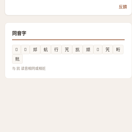
反饋
同音字
𪗜
𫙤
邟
蚢
行
苀
斻
颃
𧦑
笐
䀪
貥
与 𣃚 读音相同或相近