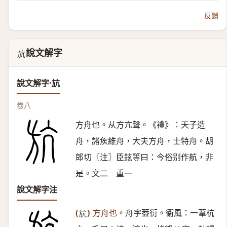
反饋
說文解字
𣃚
說文解字·𣃚
卷八
方舟也。从方亢聲。《禮》：天子造
舟，諸矦維舟，大夫方舟，士特舟。胡
郎切〖注〗臣鉉等曰：今俗别作航，非
是。文二 重一
說文解字注
(
)
方舟也。
舟字葢衍。衞風：一葦杭
𣃚