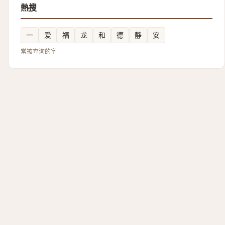
熱搜
一
爱
福
龙
和
德
静
安
常被查询的字