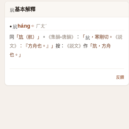
基本解釋
𣃚
háng
ㄏㄤˊ
●
𣃚
同
。
：
「
斻
（航）」
《集韻•唐韻》
「
，寒剛切。
《説
𣃚
按：
作
文》
：『方舟也。』」
《説文》
「斻，方舟
也。」
反饋