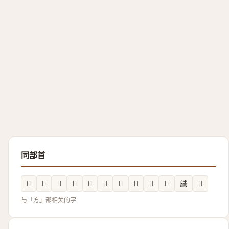
同部首
𭤬
𪯾
𪯶
𲤅
𬀍
𭤿
𱡸
𬀗
𣄚
𭥆
旘
𣄌
与「方」部相关的字