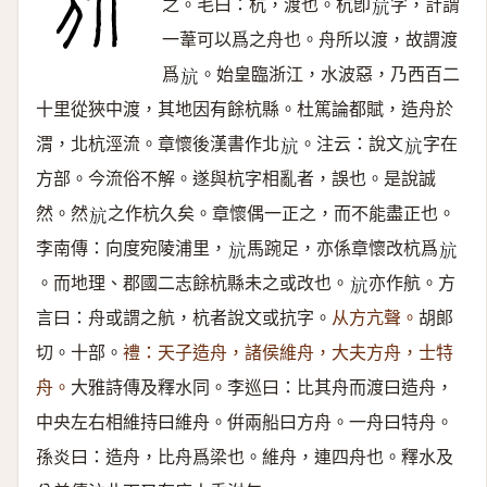
之。毛曰：杭，渡也。杭卽
字，計謂
𣃚
一葦可以爲之舟也。舟所以渡，故謂渡
爲
。始皇臨浙江，水波惡，乃西百二
𣃚
十里從狹中渡，其地因有餘杭縣。杜篤論都賦，造舟於
渭，北杭涇流。章懷後漢書作北
。注云：說文
字在
𣃚
𣃚
方部。今流俗不解。遂與杭字相亂者，誤也。是說誠
然。然
之作杭久矣。章懷偶一正之，而不能盡正也。
𣃚
李南傳：向度宛陵浦里，
馬踠足，亦係章懷改杭爲
𣃚
𣃚
。而地理、郡國二志餘杭縣未之或改也。
亦作航。方
𣃚
言曰：舟或謂之航，杭者說文或抗字。
从方亢聲。
胡郞
切。十部。
禮：天子造舟，諸侯維舟，大夫方舟，士特
舟。
大雅詩傳及釋水同。李巡曰：比其舟而渡曰造舟，
中央左右相維持曰維舟。倂兩船曰方舟。一舟曰特舟。
孫炎曰：造舟，比舟爲梁也。維舟，連四舟也。釋水及