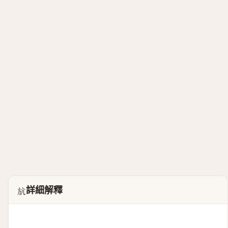
詳細解釋
𣃚