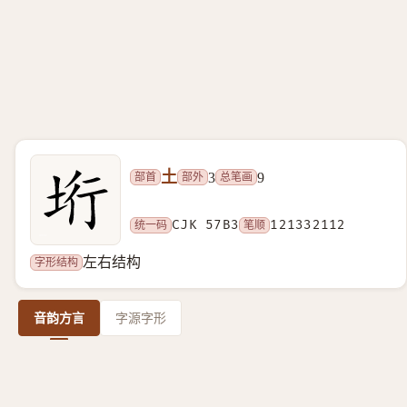
土
部首
部外
总笔画
3
9
统一码
CJK 57B3
笔顺
121332112
字形结构
左右结构
音韵方言
字源字形