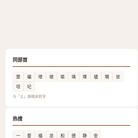
同部首
垔
壧
墱
坡
塸
㙖
墿
壗
墹
垒
坦
圮
与「土」部相关的字
热搜
一
爱
福
龙
和
德
静
安