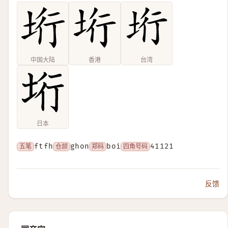
中国大陆
香港
台湾
日本
五笔
ftfh
仓颉
ghon
郑码
boi
四角号码
41121
反馈