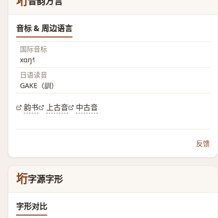
垳
音韵方言
音标 & 周边语言
国际音标
xɑŋ˧˥
日语读音
GAKE（訓）
韵书
上古音
中古音
反馈
垳
字源字形
字形对比