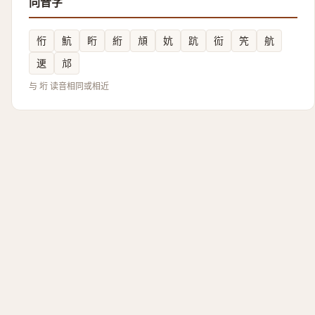
同音字
㤚
魧
䀪
絎
頏
妔
䟘
䘕
笐
航
䢚
邟
与 垳 读音相同或相近