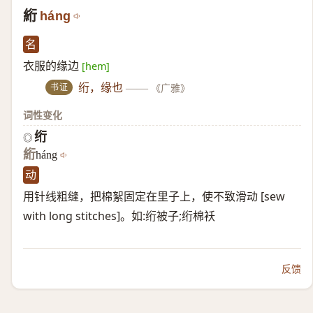
絎
háng
名
衣服的缘边
[hem]
书证
绗，缘也
——
《广雅》
词性变化
绗
◎
絎
háng
动
用针线粗缝，把棉絮固定在里子上，使不致滑动 [sew
with long stitches]。如:绗被子;绗棉袄
反馈