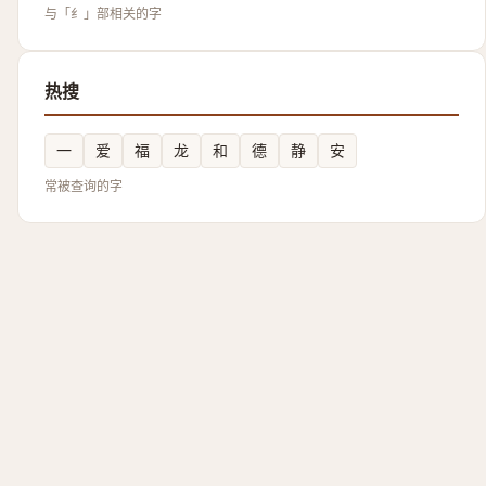
与「纟」部相关的字
热搜
一
爱
福
龙
和
德
静
安
常被查询的字