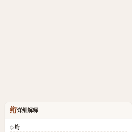
绗
详细解释
绗
◎