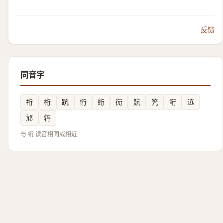
反馈
同音字
裄
桁
䟘
㤚
絎
䘕
魧
笐
䀪
迒
邟
筕
与 绗 读音相同或相近