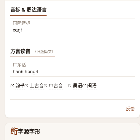
音标 & 周边语言
国际音标
xɑŋ˧˥
方言读音
（旧版简文）
广东话
han6 hong4
韵书
上古音
中古音
吴语
闽语
|
反馈
绗
字源字形