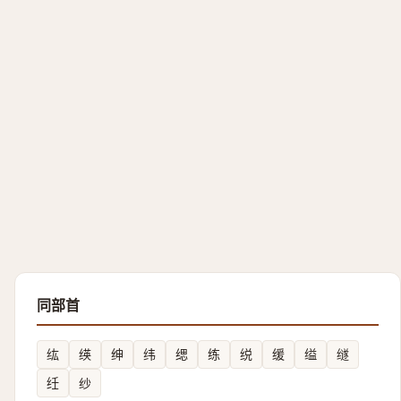
同部首
纮
绬
绅
纬
缌
练
䌼
缓
缢
䍁
纴
纱