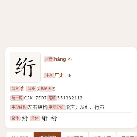
拼音
háng
注音
ㄏㄤˊ
纟
部首
部外
总笔画
3
9
统一码
CJK 7ED7
笔顺
551332112
字形结构
字形分析
左右结构
形声；从纟、行声
繁体
异体