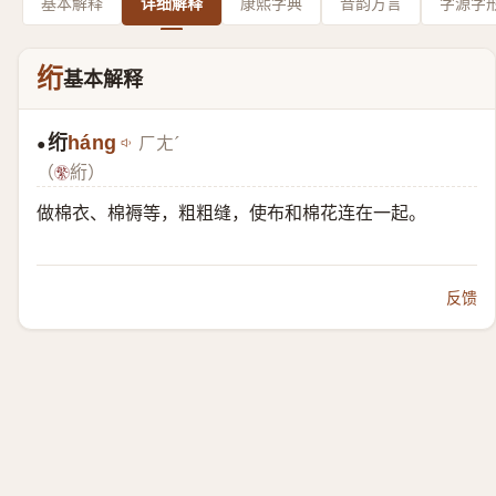
基本解释
详细解释
康熙字典
音韵方言
字源字
绗
基本解释
绗
háng
ㄏㄤˊ
●
（
絎）
做棉衣、棉褥等，粗粗缝，使布和棉花连在一起。
反馈