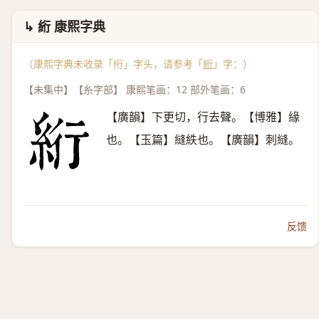
↳ 絎 康熙字典
（康熙字典未收录「绗」字头，请参考「
絎
」字：）
【未集中】【糸字部】 康熙笔画：12 部外笔画：6
【廣韻】下更切，行去聲。【博雅】緣
也。【玉篇】縫紩也。【廣韻】刺縫。
反馈