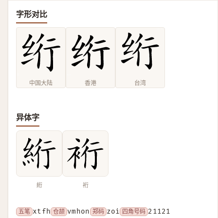
字形对比
中国大陆
香港
台湾
异体字
絎
裄
五笔
xtfh
仓颉
vmhon
郑码
zoi
四角号码
21121