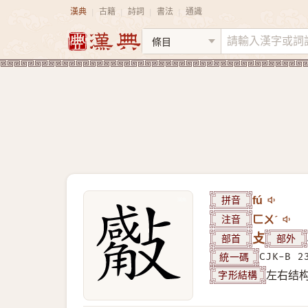
漢典
古籍
詩詞
書法
通識
|
|
|
|
拼音
fú
注音
ㄈㄨˊ
部首
攴
部外
統一碼
CJK-B 2
字形結構
左右结