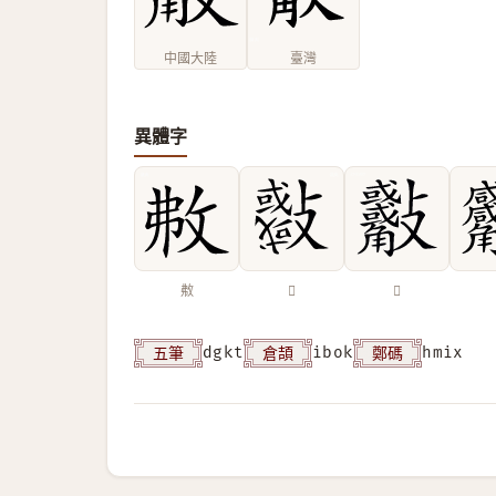
中國大陸
臺灣
異體字
㪄
𣀨
𣀾
五筆
倉頡
鄭碼
dgkt
ibok
hmix