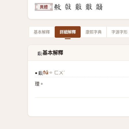
異體
基本解釋
詳細解釋
康熙字典
字源字形
基本解釋
𣀣
fú
ㄈㄨˊ
●
𣀣
理。