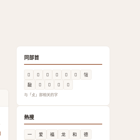
同部首
𢾴
𰕆
𢿕
𢾡
𢼭
𰕇
㪁
敮
𰕗
𢼸
𢽓
𪯗
与「攴」部相关的字
熱搜
饋
一
爱
福
龙
和
德