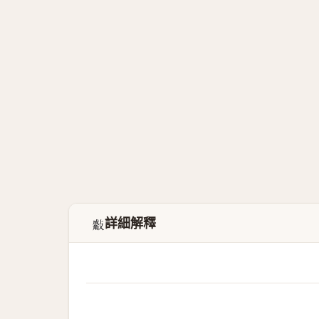
詳細解釋
𣀣