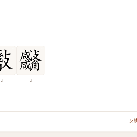
𣁀
𧥚
反