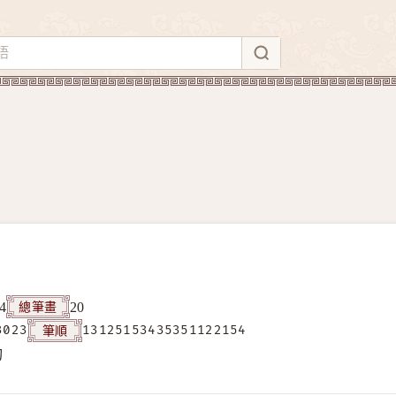
總筆畫
4
20
筆順
3023
13125153435351122154
构