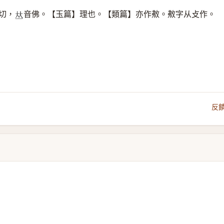
切，
音佛。【玉篇】理也。【類篇】亦作㪄。㪄字从攴作。
𠀤
反