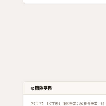
康熙字典
𣀣
【卯集下】【攴字部】 康熙筆畫：20 部外筆畫：16