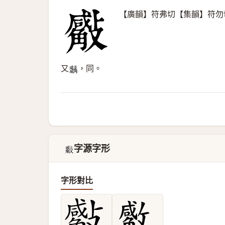
【廣韻】符弗切【集韻】符勿
又
，同。
𧥚
字源字形
𣀣
字形對比