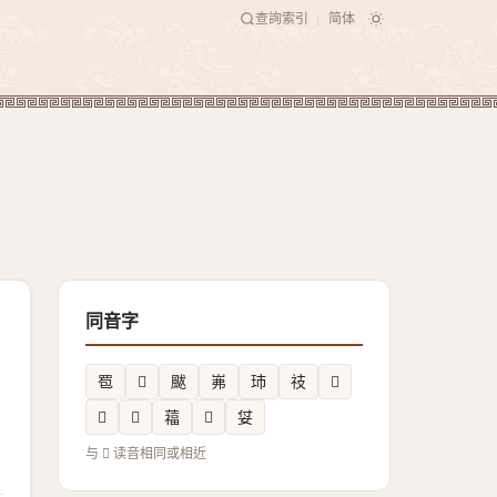
查詢索引
简体
|
同音字
䍖
𲰞
颰
岪
㺻
䃽
𠮂
𲵸
𩂛
䕐
𫃾
姇
与 𣀣 读音相同或相近