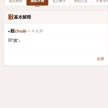
基本解释
康熙字典
说文解字
音韵方言
字源字
㪜
基本解释
㪜
chuǎi
ㄔㄨㄞˇ
●
同“
揣
”。
反馈