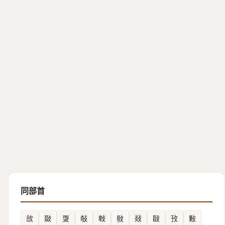
同部首
㪉
敠
㪅
敧
㪏
敡
敥
敺
㪀
敤