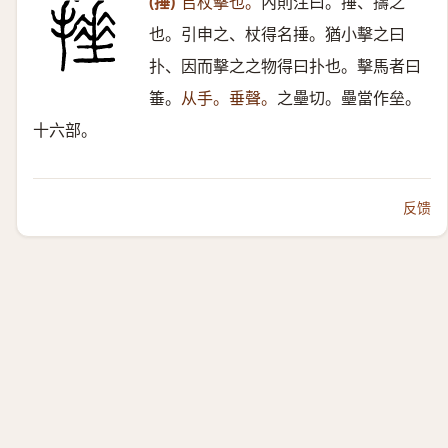
(捶)
㠯杖擊也。
內則注曰。捶、擣之
也。引申之、杖得名捶。猶小擊之曰
扑、因而擊之之物得曰扑也。擊馬者曰
箠。
从手。垂聲。
之壘切。壘當作垒。
十六部。
反馈