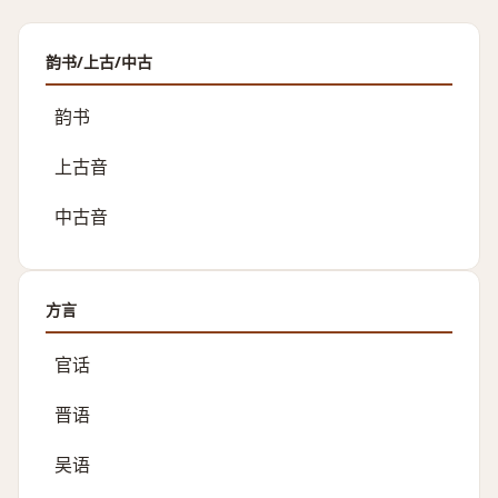
韵书/上古/中古
韵书
上古音
中古音
方言
官话
晋语
吴语