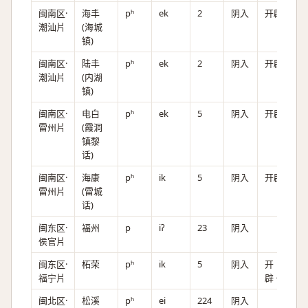
闽南区·
海丰
pʰ
ek
2
阴入
开辟
潮汕片
(海城
镇)
闽南区·
陆丰
pʰ
ek
2
阴入
开辟
潮汕片
(内湖
镇)
闽南区·
电白
pʰ
ek
5
阴入
开辟
雷州片
(霞洞
镇黎
话)
闽南区·
海康
pʰ
ik
5
阴入
开辟
雷州片
(雷城
话)
闽东区·
福州
p
iʔ
23
阴入
侯官片
闽东区·
柘荣
pʰ
ik
5
阴入
开
福宁片
辟。
闽北区·
松溪
pʰ
ei
224
阴入