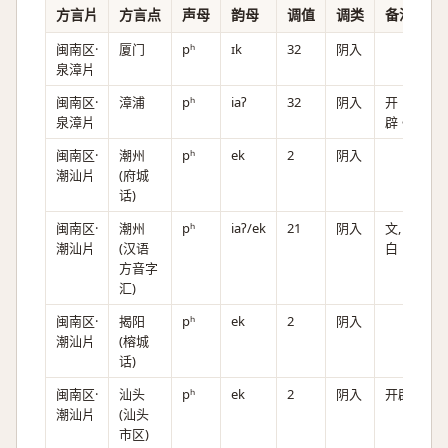
方言片
方言点
声母
韵母
调值
调类
备注
闽南区·
厦门
pʰ
ɪk
32
阴入
泉漳片
闽南区·
漳浦
pʰ
iaʔ
32
阴入
开
泉漳片
辟。
闽南区·
潮州
pʰ
ek
2
阴入
潮汕片
(府城
话)
闽南区·
潮州
pʰ
iaʔ/ek
21
阴入
文,
潮汕片
(汉语
白
方音字
汇)
闽南区·
揭阳
pʰ
ek
2
阴入
潮汕片
(榕城
话)
闽南区·
汕头
pʰ
ek
2
阴入
开辟
潮汕片
(汕头
市区)