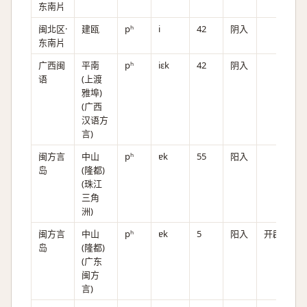
东南片
闽北区·
建瓯
pʰ
i
42
阴入
东南片
广西闽
平南
pʰ
iɛk
42
阴入
语
(上渡
雅埠)
(广西
汉语方
言)
闽方言
中山
pʰ
ɐk
55
阳入
岛
(隆都)
(珠江
三角
洲)
闽方言
中山
pʰ
ɐk
5
阳入
开辟
岛
(隆都)
(广东
闽方
言)