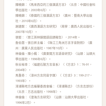
陳曉錦：《馬來西亞的三個漢語方言》〈北京：中國社會科
學出版社，2003年6月〉。
陳曉錦：《泰國的三個漢語方言》〈廣州：暨南大學出版
社，2010年6月〉。
謝建猷：《廣西漢語方言研究》〈南寧：廣西人民出版社，
2007年10月〉。
張堅：〈晉江英林鎮閩語田調報告〉，2014年。
詹伯慧、張日昇主編：《珠江三角洲方言字音對照》〈廣
州：廣東人民出版社，1987年10月〉。
林倫倫、陳小楓：《廣東閩方言語音研究》〈汕頭：汕頭大
學出版社，1996年6月〉。
秋谷裕幸：〈福建石陂方言音系〉〈《方言》1：76-91，
2004年〉。
馬重奇：〈漳州方言同音字匯〉〈《方言》3：199-217，
1993年〉。
漳浦縣地方志編纂委員會編：《漳浦縣志》（方言志部份）
〈北京：方志出版社，1998年〉。
林倫倫：《澄海方言研究》〈汕頭：汕頭大學出版社，
1996年2月〉。