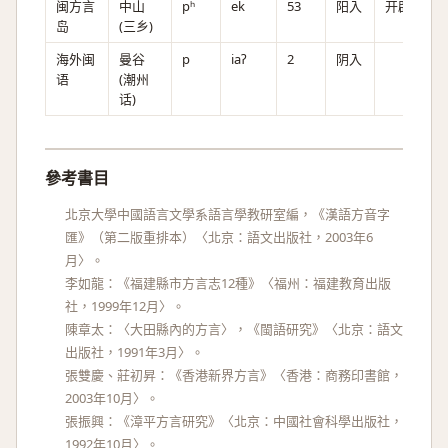
闽方言
中山
pʰ
ek
53
阳入
开辟
岛
(三乡)
海外闽
曼谷
p
iaʔ
2
阴入
语
(潮州
话)
參考書目
北京大學中國語言文學系語言學教研室編，《漢語方音字
匯》（第二版重排本）〈北京：語文出版社，2003年6
月〉。
李如龍：《福建縣市方言志12種》〈福州：福建教育出版
社，1999年12月〉。
陳章太：〈大田縣內的方言〉，《閩語研究》〈北京：語文
出版社，1991年3月〉。
張雙慶、莊初昇：《香港新界方言》〈香港：商務印書館，
2003年10月〉。
張振興：《漳平方言研究》〈北京：中國社會科學出版社，
1992年10月〉。