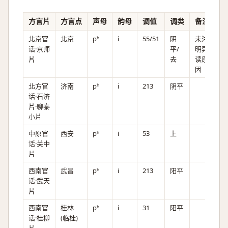
方言片
方言点
声母
韵母
调值
调类
备注
北京官
北京
pʰ
i
55/51
阴
未注
话·京师
平/
明异
片
去
读原
因
北方官
济南
pʰ
i
213
阴平
话·石济
片·聊泰
小片
中原官
西安
pʰ
i
53
上
话·关中
片
西南官
武昌
pʰ
i
213
阳平
话·武天
片
西南官
桂林
pʰ
i
31
阳平
话·桂柳
(临桂)