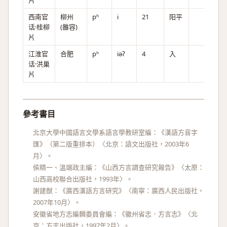
片
西南官
柳州
pʰ
i
21
阳平
话·桂柳
(雒容)
片
江淮官
合肥
pʰ
iəʔ
4
入
话·洪巢
片
參考書目
北京大學中國語言文學系語言學教研室編：《漢語方音字
匯》（第二版重排本）〈北京：語文出版社，2003年6
月〉。
侯精一、溫端政主編：《山西方言調查研究報告》〈太原：
山西高校聯合出版社，1993年〉。
謝建猷：《廣西漢語方言研究》〈南寧：廣西人民出版社，
2007年10月〉。
安徽省地方志編輯委員會編：《徽州省志．方言志》〈北
京：方志出版社，1997年2月〉。