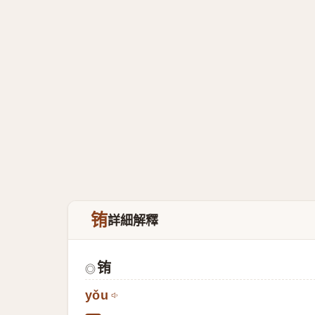
铕
詳細解釋
铕
◎
yǒu