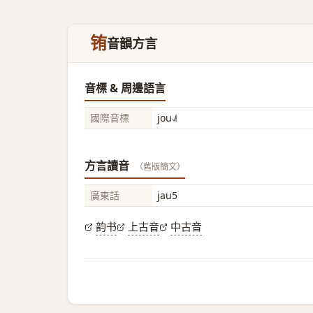
铕
音韻方言
音標 & 周邊語言
國際音標
jou˨˩˦
方言讀音
（舊版簡文）
廣東話
jau5
韵书
上古音
中古音