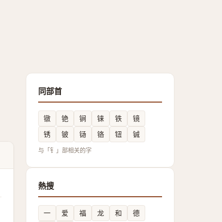
同部首
镦
铯
锏
铼
铁
镜
锈
铍
铴
铬
钮
铖
与「钅」部相关的字
熱搜
一
爱
福
龙
和
德