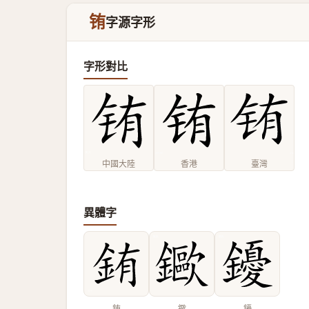
铕
字源字形
字形對比
中國大陸
香港
臺灣
異體字
銪
䥲
䥳