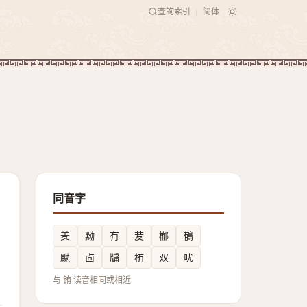
查詢索引
简体
|
同音字
羑
黝
有
苃
㮋
䳑
䬀
㔽
牖
栯
双
㕱
与 铕 读音相同或相近