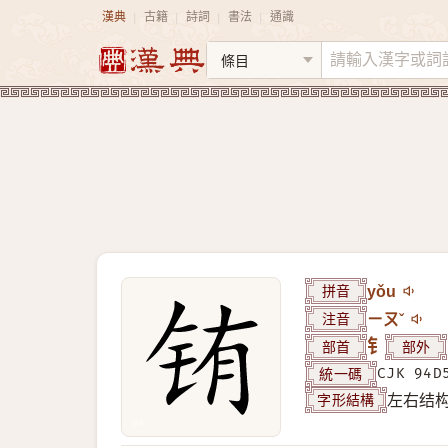
漢典
古籍
詩詞
書法
通識
|
|
|
|
拼音
yǒu
注音
ㄧㄡˇ
部首
钅
部外
統一碼
CJK 94D
字形結構
左右结