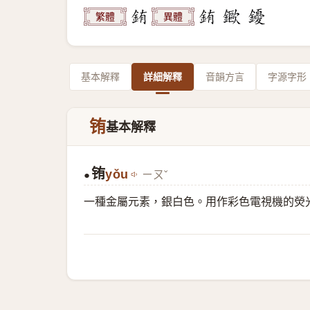
繁體
異體
基本解釋
詳細解釋
音韻方言
字源字形
铕
基本解釋
铕
yǒu
ㄧㄡˇ
●
一種金屬元素，銀白色。用作彩色電視機的熒