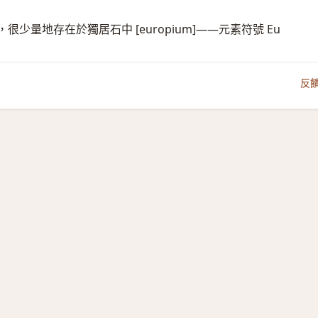
量地存在於獨居石中 [europium]——元素符號 Eu
反