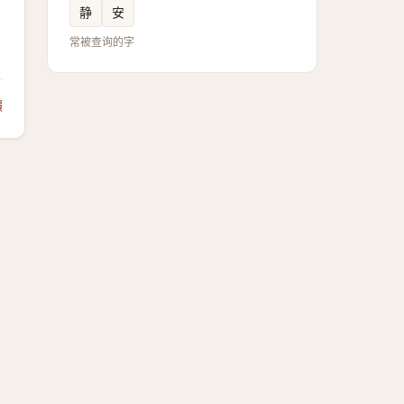
静
安
常被查询的字
饋