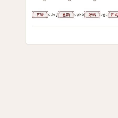
五筆
倉頡
鄭碼
四
qdeg
opkb
pgq