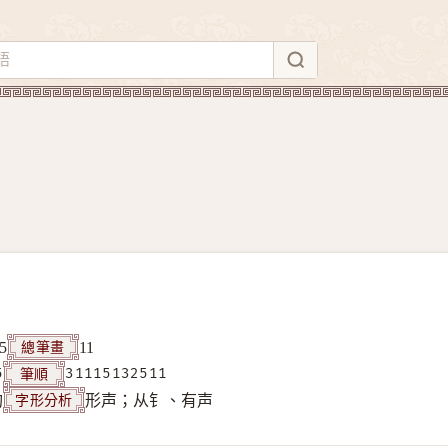
總筆畫
5
11
筆順
5
31115132511
字形分析
构
形声；从钅、有声