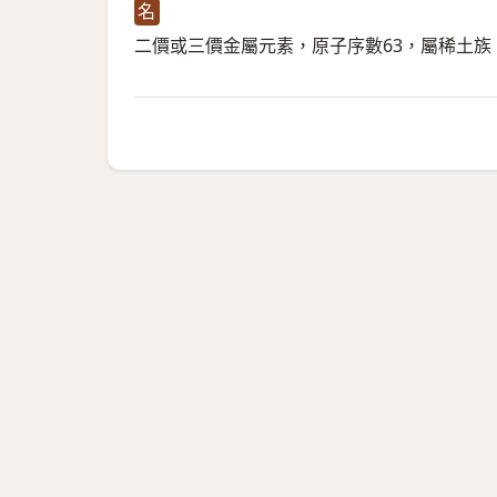
名
二價或三價金屬元素，原子序數63，屬稀土族，很少