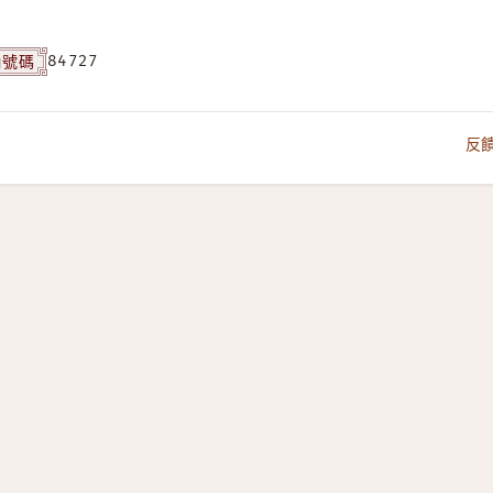
角號碼
84727
反