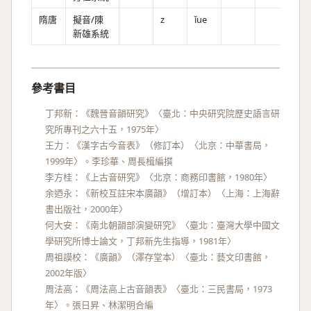
隋唐
擬音/陳
z
ǐue
新雄系統
參考書目
丁邦新：《魏晉音韻研究》〈臺北：中央研究院歷史語言研
究所專刊之六十五，1975年〉
王力：《漢字古今音表》（修訂本）〈北京：中華書局，
1999年〉。李珍華、周長楫編撰
李方桂：《上古音研究》〈北京：商務印書館，1980年〉
余迺永：《新校互註宋本廣韻》（增訂本）〈上海：上海辭
書出版社，2000年〉
何大安：《南北朝韻部演變研究》〈臺北：臺灣大學中國文
學研究所博士論文，丁邦新先生指導，1981年〉
周祖謨校：《廣韻》（澤存堂本）〈臺北：藝文印書館，
2002年版〉
周法高：《周法高上古音韻表》〈臺北：三民書局，1973
年〉。張日昇、林潔明合編