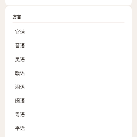
方言
官话
晋语
吴语
赣语
湘语
闽语
粤语
平话