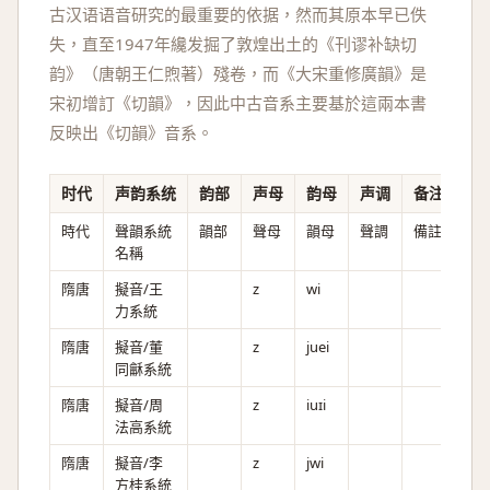
古汉语语音研究的最重要的依据，然而其原本早已佚
失，直至1947年纔发掘了敦煌出土的《刊谬补缺切
韵》（唐朝王仁煦著）殘卷，而《大宋重修廣韻》是
宋初增訂《切韻》，因此中古音系主要基於這兩本書
反映出《切韻》音系。
时代
声韵系统
韵部
声母
韵母
声调
备注
時代
聲韻系統
韻部
聲母
韻母
聲調
備註
名稱
隋唐
擬音/王
z
wi
力系統
隋唐
擬音/董
z
juei
同龢系統
隋唐
擬音/周
z
iuɪi
法高系統
隋唐
擬音/李
z
jwi
方桂系統