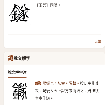
【玉篇】同鐆。
反饋
鐩
說文解字
說文解字注
(䥙)
陽䥙也。从金。隊聲。
按此字非其
次。疑後人因上說方諸而增之。周禮秋
官本作遂。