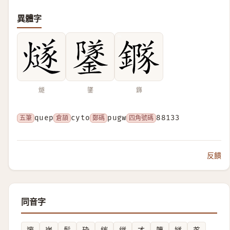
異體字
燧
鐆
䥙
五筆
quep
倉頡
cyto
鄭碼
pugw
四角號碼
88133
反饋
同音字
邃
嵗
䯿
砕
繀
繸
才
韢
嬘
㒸