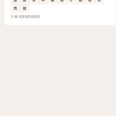
㻽
穟
与 鐩 读音相同或相近