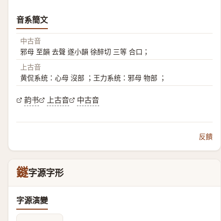
音系簡文
中古音
邪母 至韻 去聲 遂小韻 徐醉切 三等 合口；
上古音
黄侃系统：心母 沒部 ；王力系统：邪母 物部 ；
韵书
上古音
中古音
反饋
鐩
字源字形
字源演變