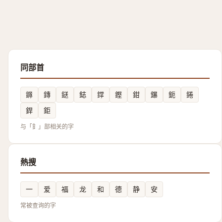
同部首
䥙
鏄
鎹
鋕
鐣
鏗
鉗
鑤
鈪
錈
銲
鉅
与「釒」部相关的字
熱搜
一
爱
福
龙
和
德
静
安
常被查询的字