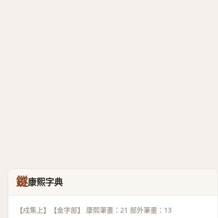
鐩
康熙字典
【戌集上】【金字部】 康熙筆畫：21 部外筆畫：13