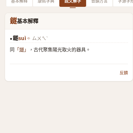
基本解釋
康熙字典
說文解字
音韻方言
字源字
鐩
基本解釋
鐩
suì
ㄙㄨㄟˋ
●
同
，古代聚集陽光取火的器具。
「
燧
」
反饋