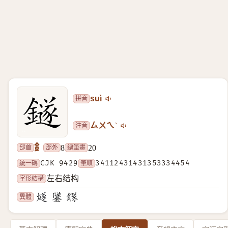
拼音
suì
注音
ㄙㄨㄟˋ
釒
部首
部外
總筆畫
8
20
統一碼
CJK 9429
筆順
34112431431353334454
字形結構
左右结构
異體