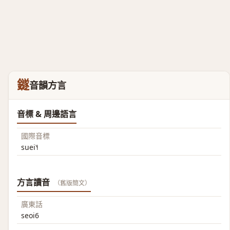
鐩
音韻方言
音標 & 周邊語言
國際音標
suei˥˧
方言讀音
（舊版簡文）
廣東話
seoi6