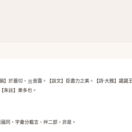
韻】於蓋切，
音靄。【說文】臣盡力之美。【詩·大雅】譪譪
𠀤
【朱註】衆多也。
與藹同，字彙分載言、艸二部，非是。