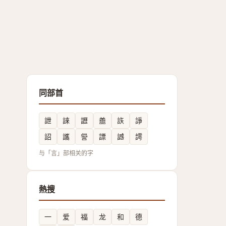
同部首
詍
誺
讈
譱
䛈
諍
詔
讗
諐
謤
䜗
謣
与「言」部相关的字
熱搜
一
爱
福
龙
和
德