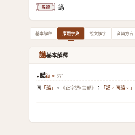
異體
基本解釋
康熙字典
說文解字
音韻方言
譪
基本解釋
譪
ǎi
ㄞˇ
●
同
。
：
「
藹
」
《正字通•言部》
「譪，同藹。」