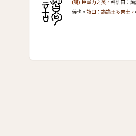
(譪)
臣盡力之美。
釋訓曰：譪
儀也。
詩曰：譪譪王多吉士。