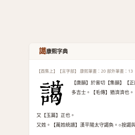
譪
康熙字典
【酉集上】【言字部】 康熙筆畫：20 部外筆畫：13
【唐韻】於害切【集韻】【正
多吉士。【毛傳】猶濟濟也。
又【玉篇】正也。
又姓。【萬姓統譜】漢平陽太守譪奐。○按譪