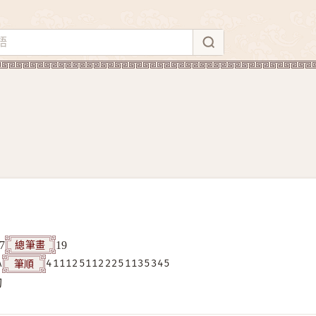
總筆畫
7
19
筆順
A
4111251122251135345
构