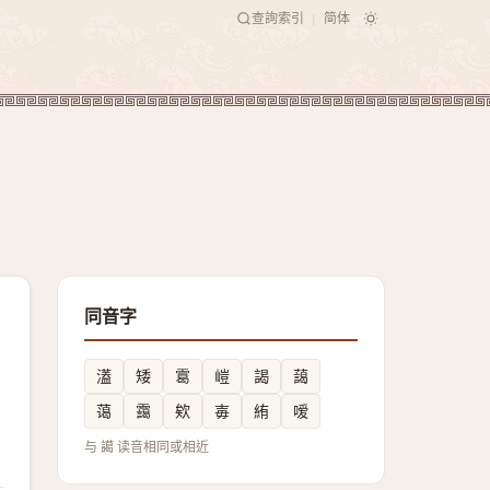
查詢索引
简体
|
同音字
濭
矮
䨠
嵦
謁
藹
蔼
靄
欸
毐
絠
嗳
与 譪 读音相同或相近