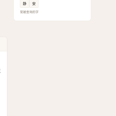
静
安
常被查询的字
王