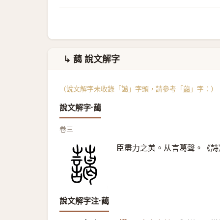
↳ 藹 說文解字
（說文解字未收錄「譪」字頭，請參考「
藹
」字：）
說文解字·藹
卷三
臣盡力之美。从言葛聲。《詩
說文解字注·藹