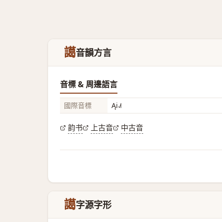
譪
音韻方言
音標 & 周邊語言
國際音標
Ąi˨˩˦
韵书
上古音
中古音
譪
字源字形