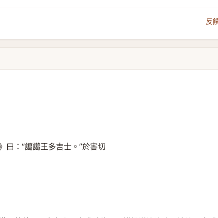
反
》曰：“譪譪王多吉士。”於害切