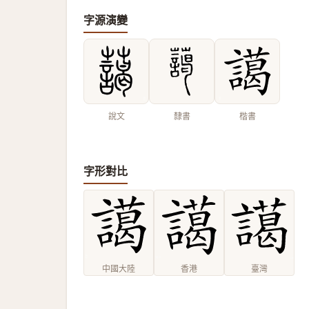
字源演變
說文
隸書
楷書
字形對比
中國大陸
香港
臺灣