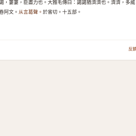
譪，萋萋，臣盡力也。大雅毛傳曰：譪譪猶濟濟也。濟濟，多威
卷阿文。
从言葛聲。
於害切。十五部。
反