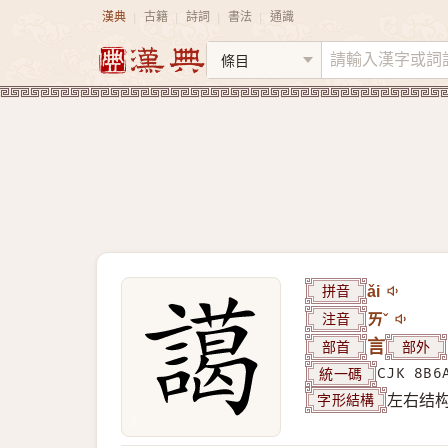
漢典
古籍
詩詞
書法
通識
|
|
|
|
拼音
ǎi
注音
ㄞˇ
部首
言
部外
統一碼
CJK 8B6
字形結構
左右结