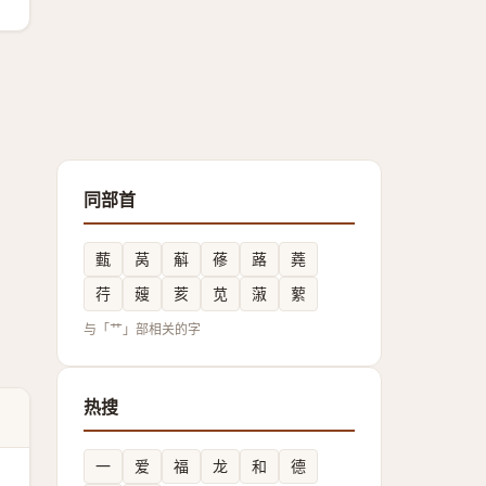
同部首
薽
莴
蔛
蓚
蕗
蕘
荇
䕅
荄
苋
蔋
蕠
与「艹」部相关的字
热搜
一
爱
福
龙
和
德