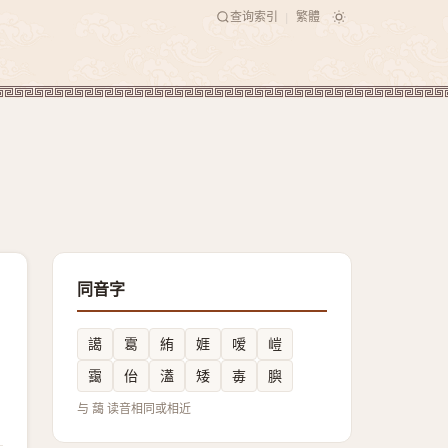
查询索引
繁體
|
同音字
譪
䨠
絠
娾
嗳
嵦
靄
佁
濭
矮
毐
䑂
与 藹 读音相同或相近