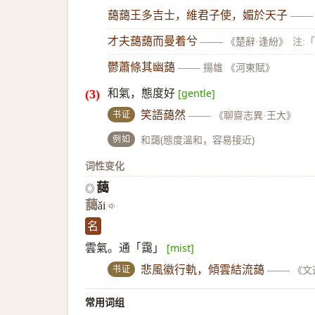
藹藹王多吉士，維君子使，媚於天子
——
才夫藹藹而曼着兮
——
《楚辭·逢紛》
注:
鬱蕭條其幽藹
——
揚雄 《河東賦》
和氣，態度好
[gentle]
书证
笑語藹然
——
《聊齋志異·王大》
例如
和藹(態度溫和，容易接近)
词性变化
藹
◎
藹
ǎi
名
雲氣。通「靄」
[mist]
书证
悲風徽行軌，傾雲結流藹
——
《文
常用词组