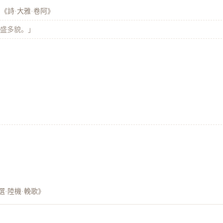
《詩·大雅·卷阿》
「盛多貌。」
選·陸機·輓歌》