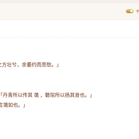
 之方壮兮，余萎约而悲愁。」
「丹青所以传其 蔼 ，磬琯所以扬其音也。」
言蔼如也。」