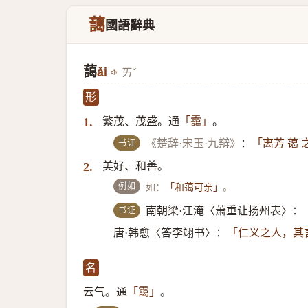
藹
國語辭典
藹
ǎi
ㄞˇ
形
繁茂、茂盛。通
。
1.
「靄」
书证
《楚辞·宋玉·九辩》
：
「离芳 蔼
美好、和善。
2.
例如
如：
。
「和蔼可亲」
书证
南朝梁·江淹〈萧重让扬州表〉：
唐·韩愈〈答李翊书〉：
「仁义之人，其
名
云气。通
。
「靄」