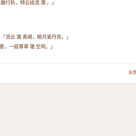
徽行轨，倾云结流 蔼 。」
：
「流云 蔼 青阙，皓月鉴丹宫。」
意，一庭寒翠 蔼 空祠。」
反