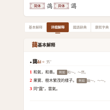
简体
异体
基本解释
详细解释
國語辭典
康熙字典
藹
基本解释
藹
ǎi
ㄞˇ
●
和氣，和善。
和～。～然。
例如
果實、樹木繁茂的樣子。
幽～。～～。
例如
同“
靄
”，雲氣。