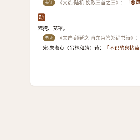
书证
《文选·陆机·挽歌三首之三》
：
「悲风
动
遮掩、笼罩。
书证
《文选·颜延之·直东宫答郑尚书诗》
宋·朱淑贞〈吊林和靖〉诗：
「不识酌泉拈菊