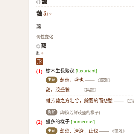
藹
◎
藹
ǎi
藹
词性变化
藹
◎
ǎi
形
樹木生長繁茂
[luxuriant]
书证
藹藹，盛也
——
《廣雅》
藹，茂盛貌
——
《集韻》
離芳藹之方壯兮，餘萎約而悲愁
——
《楚
例如
藹彩(芳鮮茂盛的樣子)
盛多的樣子
[numerous]
书证
藹藹、濟濟，止也
——
《爾雅》