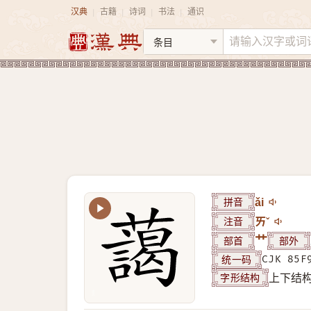
汉典
古籍
诗词
书法
通识
|
|
|
|
拼音
ǎi
注音
ㄞˇ
部首
艹
部外
统一码
CJK 85F
字形结构
上下结