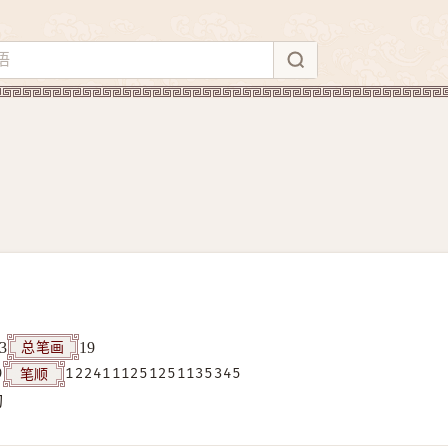
总笔画
3
19
笔顺
9
1224111251251135345
构