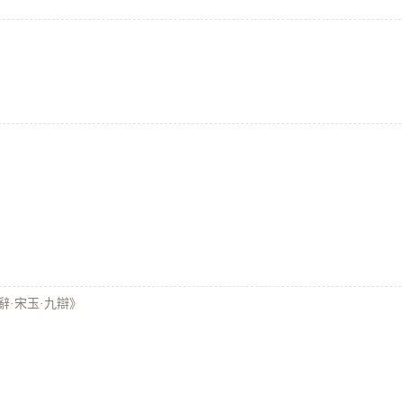
辭·宋玉·九辯》