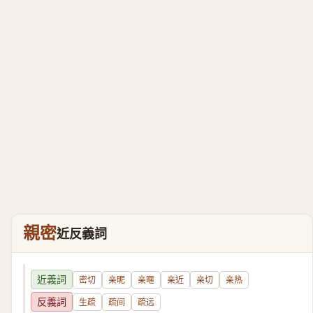
親密
近反義詞
近義詞
密切
亲昵
亲暱
亲近
亲切
亲热
反義詞
生疏
疏间
疏远