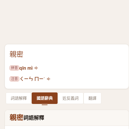
親密
拼音
qīn mì
注音
ㄑㄧㄣ ㄇㄧˋ
詞語解釋
國語辭典
近反義詞
翻譯
親密
詞語解釋