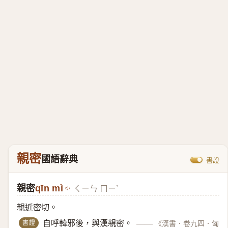
親密
國語辭典
書證
親密
qīn mì
ㄑㄧㄣ ㄇㄧˋ
親近密切。
書證
自呼韓邪後，與漢親密。
——
《漢書．卷九四．匈