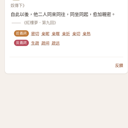
奴傳下》
自此以後，他二人同來同往，同坐同起，愈加親密。
——
《紅樓夢．第九回》
近義詞
密切
亲昵
亲暱
亲近
亲切
亲热
反義詞
生疏
疏间
疏远
反饋