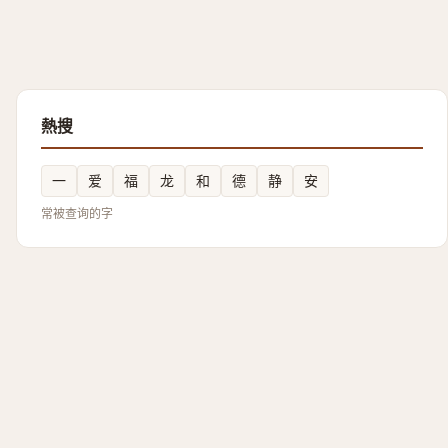
熱搜
一
爱
福
龙
和
德
静
安
常被查询的字