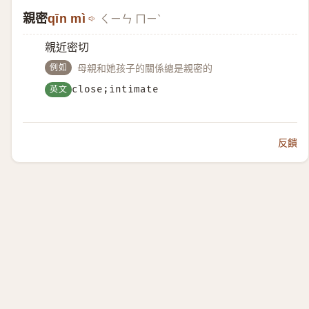
親密
qīn mì
ㄑㄧㄣ ㄇㄧˋ
親近密切
例如
母親和她孩子的關係總是親密的
英文
close;intimate
反饋