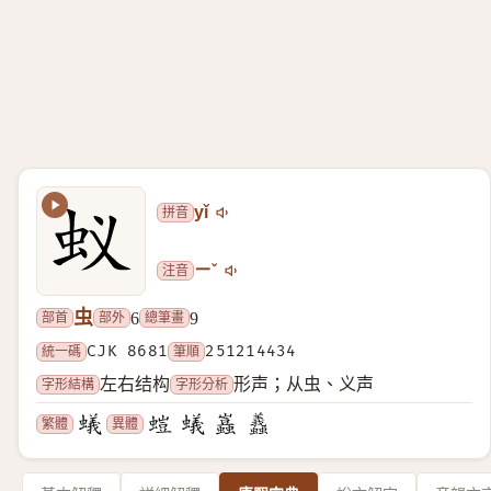
拼音
yǐ
注音
ㄧˇ
虫
部首
部外
總筆畫
6
9
統一碼
CJK 8681
筆順
251214434
字形結構
字形分析
左右结构
形声；从虫、义声
繁體
異體