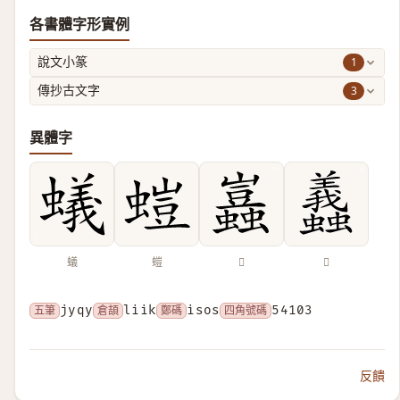
各書體字形實例
1
說文小篆
3
傳抄古文字
異體字
蟻
螘
𧔮
𧕶
五筆
jyqy
倉頡
liik
鄭碼
isos
四角號碼
54103
反饋