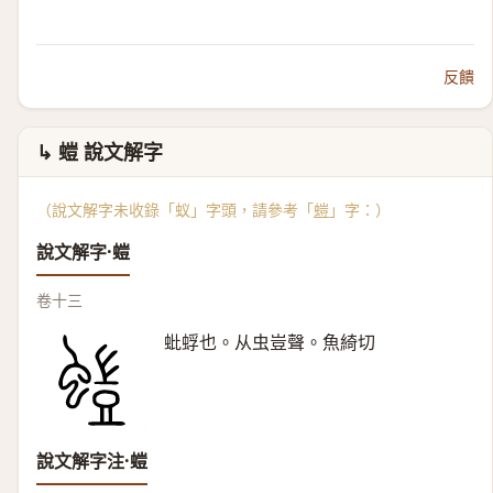
反饋
↳ 螘 說文解字
（說文解字未收錄「蚁」字頭，請參考「
螘
」字：）
說文解字·螘
卷十三
蚍蜉也。从虫豈聲。魚綺切
說文解字注·螘