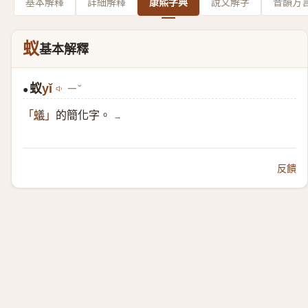
基本解釋
詳細解釋
康熙字典
說文解字
音韻方
蚁
基本解釋
蚁
yǐ
ㄧˇ
●
的簡化字。
「
蟻
」
→
反饋