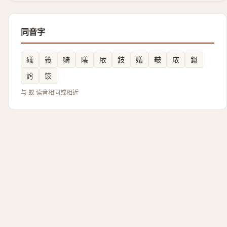
同音字
礒
䉝
䝝
䧧
㕈
鈘
嬟
攲
庡
鉯
䚷
笖
与 蚁 读音相同或相近