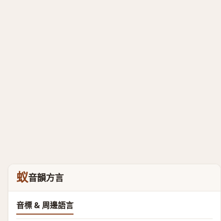
蚁
音韻方言
音標 & 周邊語言