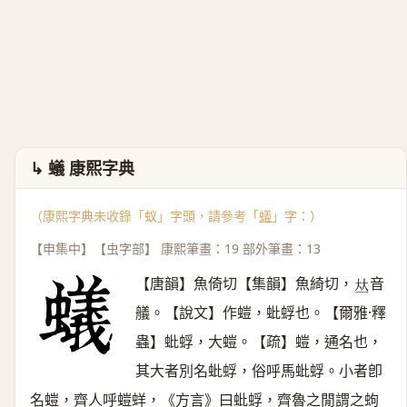
↳ 蟻 康熙字典
（康熙字典未收錄「蚁」字頭，請參考「
蟻
」字：）
【申集中】【虫字部】 康熙筆畫：19 部外筆畫：13
【唐韻】魚倚切【集韻】魚綺切，
音
𠀤
艤。【說文】作螘，蚍蜉也。【爾雅·釋
蟲】蚍蜉，大螘。【疏】螘，通名也，
其大者別名蚍蜉，俗呼馬蚍蜉。小者卽
名螘，齊人呼螘蛘，《方言》曰蚍蜉，齊魯之閒謂之蚼