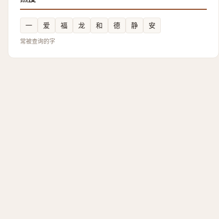
一
爱
福
龙
和
德
静
安
常被查询的字