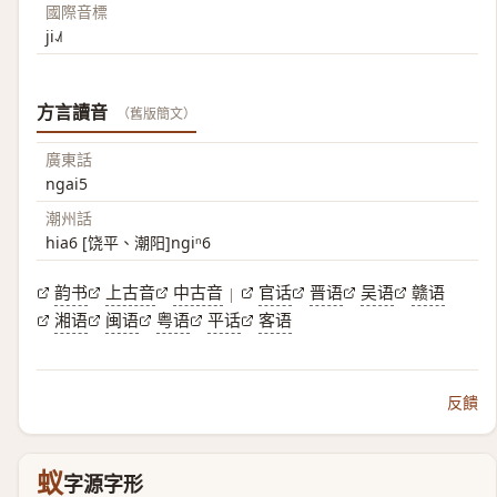
國際音標
ji˨˩˦
方言讀音
（舊版簡文）
廣東話
ngai5
潮州話
hia6 [饶平、潮阳]ngiⁿ6
韵书
上古音
中古音
官话
晋语
吴语
赣语
|
湘语
闽语
粤语
平话
客语
反饋
蚁
字源字形