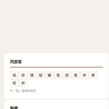
同部首
蚴
蝆
䗼
䗦
蠘
蟄
䗓
䗕
蜶
螹
蛞
蚞
与「虫」部相关的字
熱搜