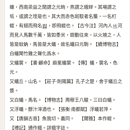
蟓，西南梁益之閒謂之元蚼，燕謂之蛾蛘。其場謂之
坻，或謂之垤是也。其大而赤色斑駁者名蠪，一名朾
螘，有翅而飛名
，卽飛螘也。【古今注】河內人
河
𧕈
𠀤
而見人馬數千萬，皆如黍米，遊動往來，以火燒之，人
皆是蚊蚋，馬皆是大蟻，故名蟻曰元駒。【續博物志】
白蟻聞竹雞之聲化爲水。
又蟻裳。【書·顧命】麻冕蟻裳。【傳】蟻，裳名，色
元。
又蟻丘，山名。【莊子·則陽篇】孔子之楚，舍于蟻丘之
漿。
又白蟻，馬名。【博物志】周穆王八駿，三曰白蟻。
又浮蟻，醪汁滓酒也。【張衡·南都賦】浮蟻若萍。
又【唐韻古音】魚我切。義同。 【爾雅】本作螘。
【禮記】通作蛾。詳蛾字註。