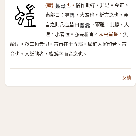
(螘)
也。
俗作蚍蜉，非是。今正。
𧖕
𧕰
蟲部曰：蠶
，大螘也。析言之也。渾
𧕰
言之則凡螘皆曰
。爾雅：蚍蜉，大
𧖕
𧕰
螘。小者螘。亦是析言。
从虫豈聲。
魚
綺切。按當魚豈切。古音在十五部。廣韵入尾韵者、古
音也。入紙韵者，緣蟻字而合之也。
反饋