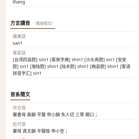
thang
方言讀音
（舊版簡文）
廣東話
san1
客家話
[台湾四县腔] siin1 [客英字典] shin1 [沙头角腔] sin1 [宝安
腔] sin1 [海陆腔] shin1 [陆丰腔] shin1 [梅县腔] shin1 [客语
拼音字汇] sin1
音系簡文
中古音
審書母 眞韻 平聲 申小韻 失人切 三等 開口；
近代音
審母 真文韻 平聲陰 申小空；