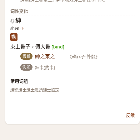
词性变化
紳
◎
shēn
動
束上帶子，佩大帶
[bind]
書證
紳之束之
——
《韓非子·外儲》
例如
紳束(約束)
常用词组
紳糧
紳士
紳士派頭
紳士協定
反饋