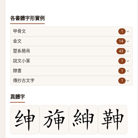
各書體字形實例
1
甲骨文
14
金文
43
楚系簡帛
1
說文小篆
1
隸書
1
傳抄古文字
異體字