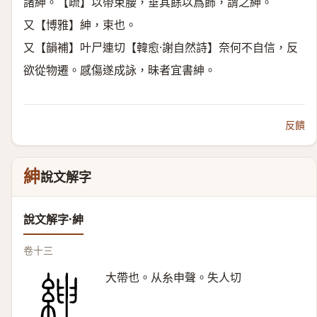
諸紳。【疏】以帶束腰，垂其餘以爲飾，謂之紳。
又【博雅】紳，束也。
又【韻補】叶尸連切【韓愈·謝自然詩】奈何不自信，反
欲從物遷。感傷遂成詠，昧者宜書紳。
反饋
紳
說文解字
說文解字·紳
卷十三
大帶也。从糸申聲。失人切