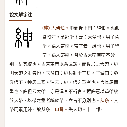
說文解字注
(紳)
大帶也。
巾部帶下曰：紳也。與此
爲轉注。革部鞶下云：大帶也。男子帶
鞶，婦人帶絲。帶下云：紳也。男子鞶
帶，婦人帶絲，皆於古大帶革帶不分
别，是其疏也。古有革帶以系佩韍，而後加之大帶，紳
則大帶之垂者也。玉藻曰：紳長制士三尺。子游曰：參
分帶下，紳居二焉。注云：紳，帶之垂者也。言其屈而
重也。許但云大帶，亦是渾言不析言。葢許意以革帶統
於大帶，以帶之垂者統於帶，立言不分别也。
从糸，
大
帶用素用練。故从糸。
申聲。
失人切。十二部。