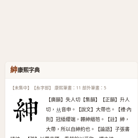
紳
康熙字典
【未集中】【糸字部】 康熙筆畫：11 部外筆畫：5
【廣韻】失人切【集韻】【正韻】升人
切，
音申。【說文】大帶也。【禮·內
𠀤
則】冠緌纓端，韠紳縉笏。【註】紳，
大帶，所以自紳約也。【論語】子張書