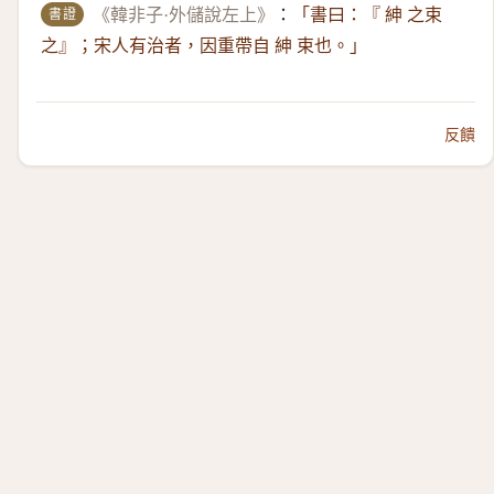
書證
《韓非子·外儲說左上》
：
「書曰：『 紳 之束
之』；宋人有治者，因重帶自 紳 束也。」
反饋