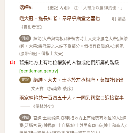
端嗶紳
——
《禮記·內則》
注:「大帶所以自紳約也。」
峨大冠、拖長紳者，昂昂乎廟堂之器也
——
明·劉基
《賣柑者言》
例如
紳笏(大帶與笏板);紳帶(古時士大夫束腰之大帶);紳緌
(紳，大帶;緌冠帶之末端下垂部分。借指有官職的人);紳冕
(腰帶和冠。借指士大夫)
舊指地方上有地位權勢的人物或他們所屬的階級
[gentleman;gentry]
書證
縉紳、大夫、士萃於左丞相府，莫知計所出
——
文天祥 《指南錄·後序》
兩家紳衿共一百四五十人，一同到祠堂口迎接當事
——
《儒林外史》
例如
官紳;土豪劣紳;鄉紳(指地方上有權勢有地位的人);紳
宦(泛稱官員);紳民(紳士自稱;紳士與民衆);紳商(紳士和商人);
紳董(紳士和董士);紳衿(地方紳士和在學的人)