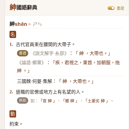
紳
國語辭典
書證
紳
shēn
ㄕㄣ
名
古代官員束在腰間的大帶子。
1.
書證
《說文解字·糸部》
：
「 紳 ，大帶也。」
《論語·鄉黨》
：
「疾，君視之，東首，加朝服，拖
紳 。」
三國魏·何晏·集解：
「 紳 ，大帶也。」
退職的官僚或地方上有名望的人。
2.
例如
如：
、
、
。
「官 紳 」
「鄉 紳 」
「土豪劣 紳 」
動
約束。