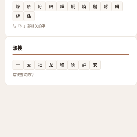
䌖
絯
紵
絈
絙
䋪
緕
縫
縤
䋙
緩
緅
与「糹」部相关的字
熱搜
一
爱
福
龙
和
德
静
安
常被查询的字