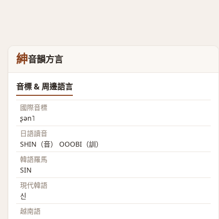
紳
音韻方言
音標 & 周邊語言
國際音標
ʂən˥
日語讀音
SHIN（音） OOOBI（訓）
韓語羅馬
SIN
現代韓語
신
越南語