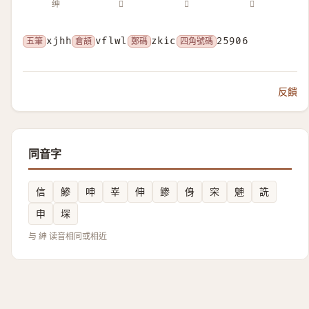
绅
𣃵
𦁴
𩉼
五筆
xjhh
倉頡
vflwl
鄭碼
zkic
四角號碼
25906
反饋
同音字
信
鯵
呻
峷
伸
鲹
㑗
穼
䰠
詵
申
堔
与 紳 读音相同或相近