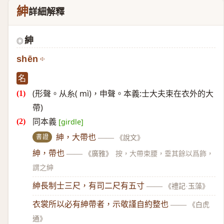
紳
詳細解釋
紳
◎
shēn
名
(形聲。从糸( mì)，申聲。本義:士大夫束在衣外的大
帶)
同本義
[girdle]
書證
紳，大帶也
——
《說文》
紳，帶也
——
《廣雅》
按，大帶束腰，垂其餘以爲飾，
謂之紳
紳長制士三尺，有司二尺有五寸
——
《禮記·玉藻》
衣裳所以必有紳帶者，示敬謹自約整也
——
《白虎
通》