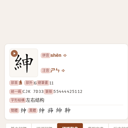
拼音
shēn
注音
ㄕㄣ
糹
部首
部外
總筆畫
6
11
統一碼
CJK 7D33
筆順
55444425112
字形結構
左右结构
簡體
異體