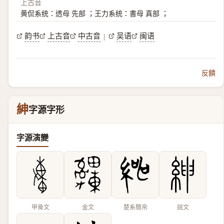
上古音
黄侃系统：透母 先部 ；王力系统：書母 真部 ；
韵书
上古音
中古音
吴语
闽语
|
反饋
紳
字源字形
字源演變
甲骨文
金文
楚系簡帛
說文