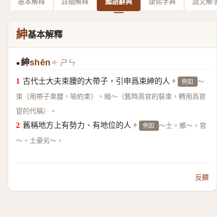
基本解釋
詳細解釋
國語辭典
康熙字典
說文解
紳
基本解釋
紳
shēn
ㄕㄣ
●
古代士大夫束腰的大帶子，引申爲束紳的人。
～
例如
束（用帶子束腰，喻約束）。縉～（舊時高官的裝束，轉用爲官
宦的代稱）。
舊稱地方上有勢力、有地位的人。
～士。鄉～。官
例如
～。土豪劣～。
反饋