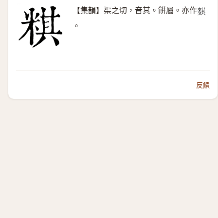
【集韻】渠之切，音其。餠屬。亦作
𪍀
。
反饋