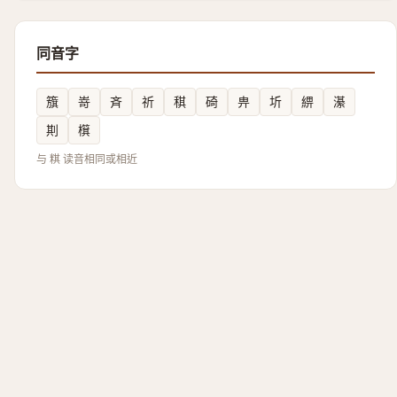
同音字
籏
嵜
斉
祈
稘
碕
畁
圻
綥
濝
剘
檱
与 粸 读音相同或相近