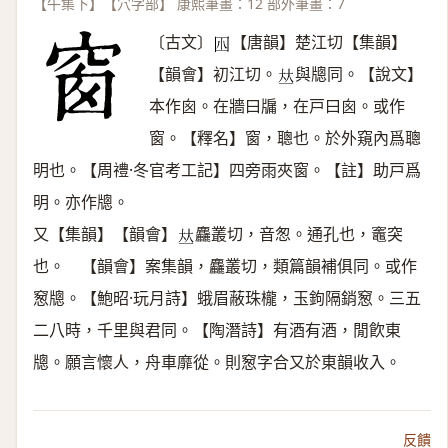
【午集下】【穴字部】 康熙筆畫：12 部外筆畫：7
〔古文〕
【唐韻】楚江切【集韻】
𡆧
【韻會】初江切。
與牕同。【說文】
𠀤
本作囪。在牆曰牖，在戸曰囪。或作
窗。【釋名】窗，聰也。於外窺內爲聰
明也。【周禮·冬官考工記】四旁雨夾窗。【註】助戸爲
明。亦作牕。
又【集韻】【韻會】
麤叢切，音怱。通孔也，竈突
𠀤
也。 【韻會】案集韻，麤叢切，類篇韻補俱同。或作
䆫牕。【鮑昭·玩月詩】蛾眉蔽珠櫳，玉鉤隔銷䆫。三五
二八時，千里與君同。【陶潛詩】有酒有酒，閒飮東
牕。願言懷人，舟車靡從。則䆫字合又於東韻收入。
反饋