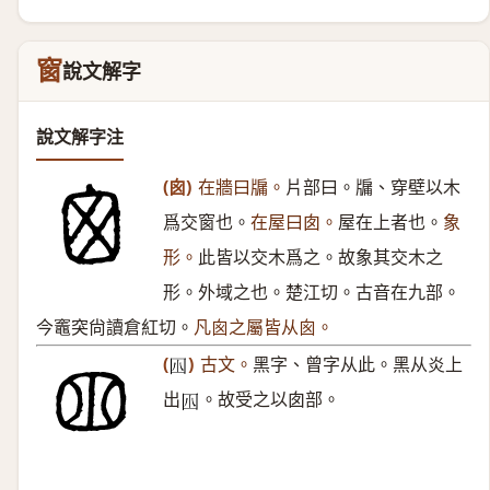
窗
說文解字
說文解字注
(囪)
在牆曰牖。
片部曰。牖、穿壁以木
爲交窗也。
在屋曰囱。
屋在上者也。
象
形。
此皆以交木爲之。故象其交木之
形。外域之也。楚江切。古音在九部。
今竈突尙讀倉紅切。
凡囪之屬皆从囪。
(
)
古文。
黑字、曾字从此。黑从炎上
𡆧
出
。故受之以囱部。
𡆧