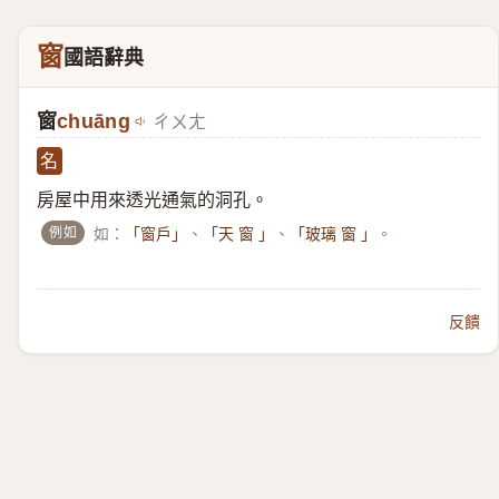
窗
國語辭典
窗
chuāng
ㄔㄨㄤ
名
房屋中用來透光通氣的洞孔。
例如
如：
、
、
。
「窗戶」
「天 窗 」
「玻璃 窗 」
反饋