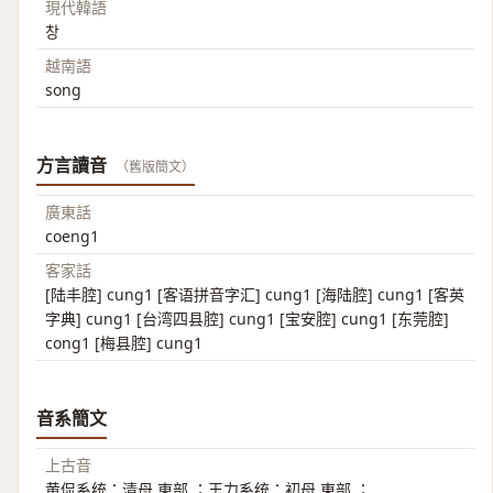
現代韓語
창
越南語
song
方言讀音
（舊版簡文）
廣東話
coeng1
客家話
[陆丰腔] cung1 [客语拼音字汇] cung1 [海陆腔] cung1 [客英
字典] cung1 [台湾四县腔] cung1 [宝安腔] cung1 [东莞腔]
cong1 [梅县腔] cung1
音系簡文
上古音
黄侃系统：清母 東部 ；王力系统：初母 東部 ；