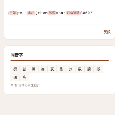
五筆
pwtq
倉頡
jchwe
鄭碼
wonr
四角號碼
30602
反饋
同音字
瘡
創
葱
㧿
窻
牎
刅
䚎
牕
摐
㘟
疮
与 窗 读音相同或相近