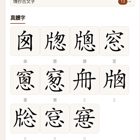
13
傳抄古文字
異體字
囪
牎
牕
窓
窻
䆫
𠂨
𤗄
𤗉
𥦗
𥦾