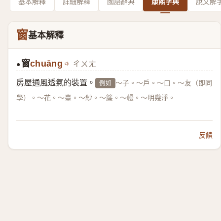
基本解釋
詳細解釋
國語辭典
康熙字典
說文解
窗
基本解釋
窗
chuāng
ㄔㄨㄤ
●
房屋通風透氣的裝置。
～子。～戶。～口。～友（即同
例如
學）。～花。～臺。～紗。～簾。～幔。～明幾淨。
反饋