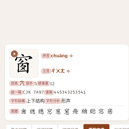
拼音
chuāng
注音
ㄔㄨㄤ
穴
部首
部外
總筆畫
5
12
統一碼
CJK 7A97
筆順
445343253541
字形結構
字形分析
上下结构
形声
異體