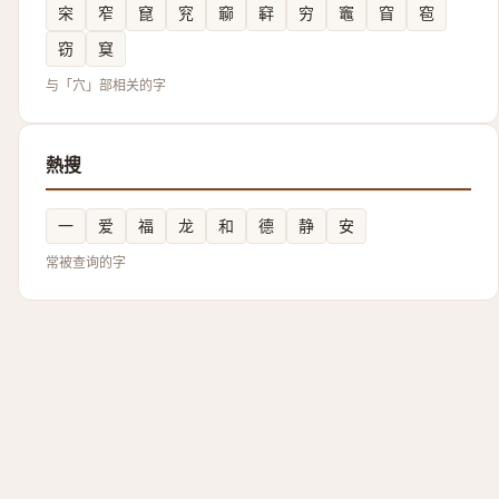
穼
窄
窤
䆓
窷
䆭
穷
竈
窅
窇
窃
䆩
与「穴」部相关的字
熱搜
一
爱
福
龙
和
德
静
安
常被查询的字