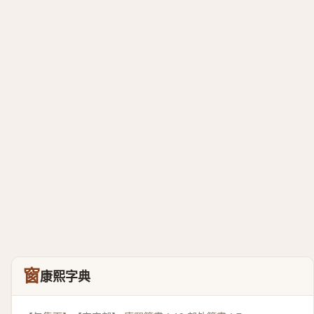
窗
康熙字典