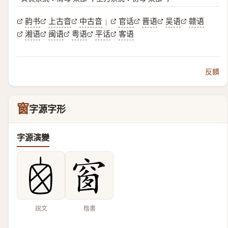
韵书
上古音
中古音
官话
晋语
吴语
赣语
|
湘语
闽语
粤语
平话
客语
反饋
窗
字源字形
字源演變
說文
楷書