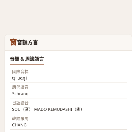
窗
音韻方言
音標 & 周邊語言
國際音標
tʂʰuɑŋ˥
唐代讀音
*chrang
日語讀音
SOU（音） MADO KEMUDASHI（訓）
韓語羅馬
CHANG