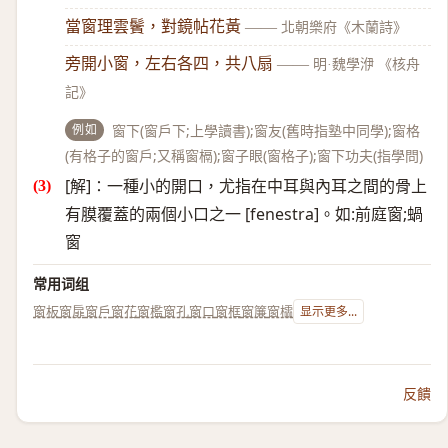
當窗理雲鬢，對鏡帖花黃
——
北朝樂府《木蘭詩》
旁開小窗，左右各四，共八扇
——
明·魏學洢 《核舟
記》
例如
窗下(窗戶下;上學讀書);窗友(舊時指塾中同學);窗格
(有格子的窗戶;又稱窗槅);窗子眼(窗格子);窗下功夫(指學問)
[解]∶一種小的開口，尤指在中耳與內耳之間的骨上
有膜覆蓋的兩個小口之一 [fenestra]。如:前庭窗;蝸
窗
常用词组
窗板
窗扉
窗戶
窗花
窗檻
窗孔
窗口
窗框
窗簾
窗櫺
显示更多...
反饋