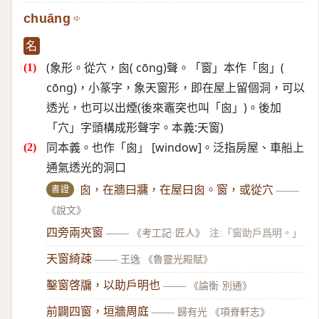
chuāng
名
(象形。從穴，囪( cōng)聲。「窗」本作「囪」(
cōng)，小篆字，象天窗形，即在屋上留個洞，可以
透光，也可以出煙(後來竈突也叫「囪」)。後加
「穴」字頭構成形聲字。本義:天窗)
同本義。也作「囪」 [window]。泛指房屋、車船上
通氣透光的洞口
書證
囪，在牆曰牅，在屋曰囪。窗，或從穴
——
《說文》
四旁兩夾窗
——
《考工記·匠人》
注:「窗助戶爲明。」
天窗綺疎
——
王逸 《魯靈光殿賦》
鑿窗啓牖，以助戶明也
——
《論衡·別通》
前闢四窗，垣牆周庭
——
歸有光 《項脊軒志》