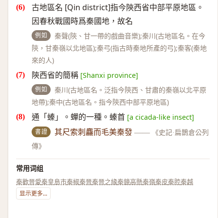
古地區名 [Qin district]指今陝西省中部平原地區。
因春秋戰國時爲秦國地，故名
例如
秦聲(陝、甘一帶的戲曲音樂);秦川(古地區名。在今
陝，甘秦嶺以北地區);秦弓(指古時秦地所產的弓);秦客(秦地
來的人)
陝西省的簡稱
[Shanxi province]
例如
秦川(古地區名。泛指今陝西、甘肅的秦嶺以北平原
地帶);秦中(古地區名。指今陝西中部平原地區)
通「螓」。蟬的一種。螓首
[a cicada-like insect]
書證
其尺索刺麤而毛美秦發
——
《史記·扁鵲倉公列
傳》
常用词组
秦歡晉愛
秦皇島市
秦椒
秦晉
秦晉之緣
秦鏡高懸
秦嶺
秦皮
秦腔
秦越
显示更多...