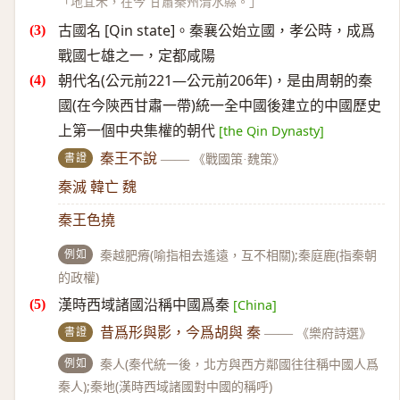
「地宜禾，在今 甘肅秦州清水縣。」
古國名 [Qin state]。秦襄公始立國，孝公時，成爲
戰國七雄之一，定都咸陽
朝代名(公元前221—公元前206年)，是由周朝的秦
國(在今陝西甘肅一帶)統一全中國後建立的中國歷史
上第一個中央集權的朝代
[the Qin Dynasty]
書證
秦王不說
——
《戰國策·魏策》
秦滅 韓亡 魏
秦王色撓
例如
秦越肥瘠(喻指相去遙遠，互不相關);秦庭鹿(指秦朝
的政權)
漢時西域諸國沿稱中國爲秦
[China]
書證
昔爲形與影，今爲胡與 秦
——
《樂府詩選》
例如
秦人(秦代統一後，北方與西方鄰國往往稱中國人爲
秦人);秦地(漢時西域諸國對中國的稱呼)