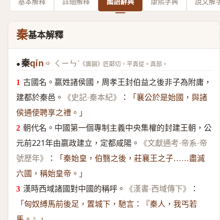
基本解釋
詳細解釋
國語辭典
康熙字典
說文解
秦
基本解釋
秦
qín
ㄑㄧㄣˊ
《廣韻》匠鄰切，平真從。真部。
●
古國名。嬴姓諸侯國，周孝王封伯益之後非子為附庸，
建都於秦邑。
：
《史記·秦本紀》
「襄公於是始國，與諸
侯通使聘享之禮。」
朝代名。中國第一個專制主義中央集權的封建王朝，公
元前221年由嬴政建立，定都咸陽。
《文獻通考·帝系·帝
：
號歷年》
「秦始皇，伯翳之後，莊襄王之子……盡滅
六國，稱始皇帝。」
漢時西域諸國對中國的稱呼。
：
《漢書·西域傳下》
「匈奴縛馬前後足，置城下，馳言：『秦人，我丐若
馬。』」