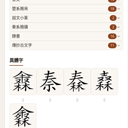
18
楚系簡帛
2
說文小篆
2
秦系簡牘
16
隸書
11
傳抄古文字
異體字
𣜈
𥘿
𥠼
𥢮