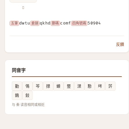
𥣠
五筆
dwtu
倉頡
qkhd
鄭碼
comf
四角號碼
50904
反饋
同音字
勤
鳹
芩
㩒
螓
䇒
澿
懃
埁
䓅
鵭
鈙
与 秦 读音相同或相近