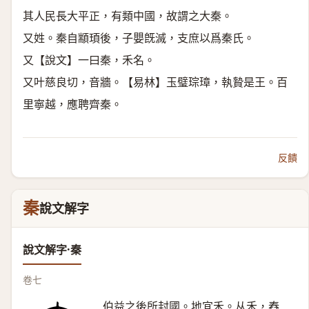
其人民長大平正，有類中國，故謂之大秦。
又姓。秦自顓頊後，子嬰旣滅，支庶以爲秦氏。
又【說文】一曰秦，禾名。
又叶慈良切，音牆。【易林】玉璧琮璋，執贄是王。百
里寧越，應聘齊秦。
反饋
秦
說文解字
說文解字·秦
卷七
伯益之後所封國。地宜禾。从禾，舂