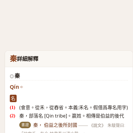
秦
詳細解釋
秦
◎
Qín
名
(會意。從禾，從舂省。本義:禾名。假借爲專名用字)
秦，部落名 [Qin tribe]。嬴姓。相傳是伯益的後代
書證
秦， 伯益之後所封國
——
《說文》
朱駿聲曰: