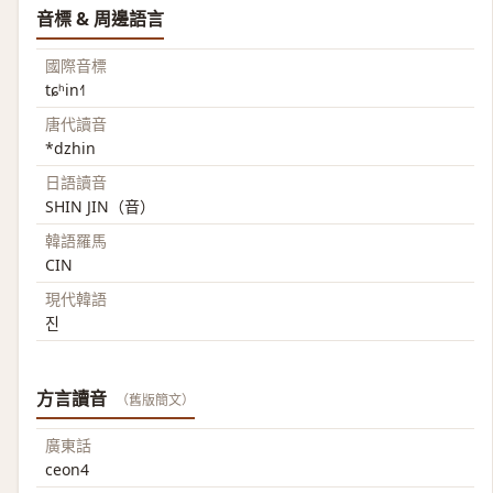
音標 & 周邊語言
國際音標
tɕʰin˧˥
唐代讀音
*dzhin
日語讀音
SHIN JIN（音）
韓語羅馬
CIN
現代韓語
진
方言讀音
（舊版簡文）
廣東話
ceon4