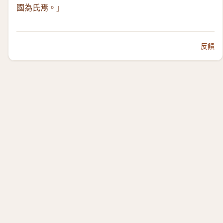
國為氏焉。」
反饋