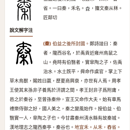
省。一曰秦，禾名。
，籒文秦从秝。
𥠼
匠鄰切
說文解字注
(秦)
伯益之後所封國。
鄭詩諩曰：秦
者，隴西谷名，於禹貢近雍州鳥鼠之
山。堯時有伯翳者，實皐陶之子，佐禹
治水。水土旣平，舜命作虞官，掌上下
草木鳥獸，賜姓曰嬴，歷夏商興衰，亦世有人焉。周孝
王使其末孫非子養馬於汧謂之間。孝王封非子爲附庸，
邑之於秦谷，至曾孫秦仲，宣王又命作大夫。始有車馬
禮樂侍御之好，國人美之，秦之變風始作。按伯益、伯
翳實一人，臯陶之子也。今甘肅秦州淸水縣有故秦城。
漢地理志之隴西秦亭，秦谷也。
地宜禾。从禾，舂省。