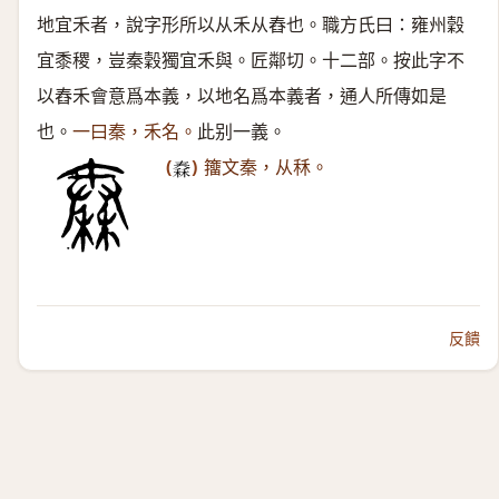
地宜禾者，說字形所以从禾从舂也。職方氏曰：雍州穀
宜黍稷，豈秦穀獨宜禾與。匠鄰切。十二部。按此字不
以舂禾會意爲本義，以地名爲本義者，通人所傳如是
也。
一曰秦，禾名。
此别一義。
(
)
籒文秦，从秝。
𥠼
反饋