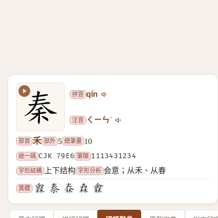
拼音
qín
注音
ㄑㄧㄣˊ
禾
部首
部外
總筆畫
5
10
統一碼
CJK 79E6
筆順
1113431234
字形結構
字形分析
上下结构
会意；从禾、从春
異體