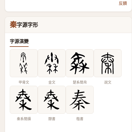
反饋
秦
字源字形
字源演變
甲骨文
金文
楚系簡帛
說文
秦系簡牘
隸書
楷書