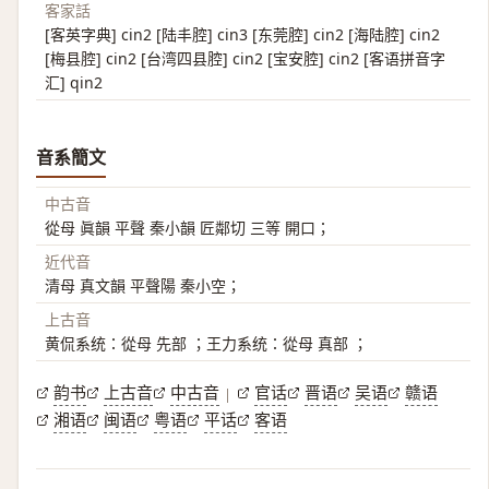
客家話
[客英字典] cin2 [陆丰腔] cin3 [东莞腔] cin2 [海陆腔] cin2
[梅县腔] cin2 [台湾四县腔] cin2 [宝安腔] cin2 [客语拼音字
汇] qin2
音系簡文
中古音
從母 眞韻 平聲 秦小韻 匠鄰切 三等 開口；
近代音
清母 真文韻 平聲陽 秦小空；
上古音
黄侃系统：從母 先部 ；王力系统：從母 真部 ；
韵书
上古音
中古音
官话
晋语
吴语
赣语
|
湘语
闽语
粤语
平话
客语