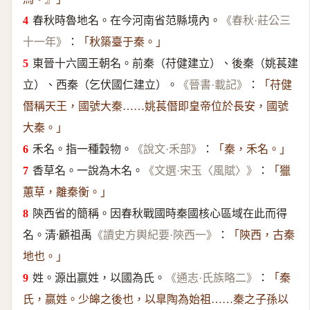
春秋時魯地名。在今河南省范縣境內。
《春秋·莊公三
：
十一年》
「秋築臺于秦。」
東晉十六國王朝名。前秦（苻健建立）、後秦（姚萇建
立）、西秦（乞伏國仁建立）。
：
《晉書·載記》
「苻健
僭稱天王，國號大秦……姚萇僭即皇帝位於長安，國號
大秦。」
禾名。指一種穀物。
：
《說文·禾部》
「秦，禾名。」
香草名。一說為木名。
：
《文選·宋玉〈風賦〉》
「獵
蕙草，離秦衡。」
陝西省的簡稱。因春秋戰國時秦國核心區域在此而得
名。清·顧祖禹
：
《讀史方輿紀要·陝西一》
「陝西，古秦
地也。」
姓。源出嬴姓，以國為氏。
：
《通志·氏族略二》
「秦
氏，嬴姓。少皞之後也，以臯陶為始祖……秦之子孫以