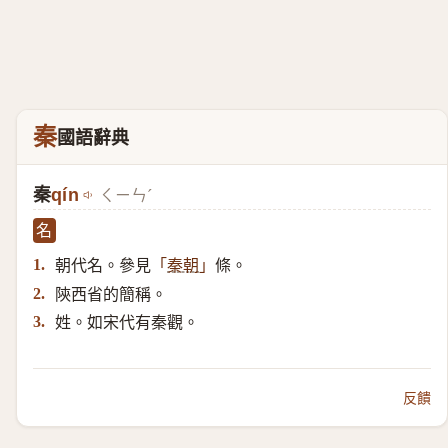
秦
國語辭典
秦
qín
ㄑㄧㄣˊ
名
朝代名。參見
條。
1.
「
秦朝
」
陝西省的簡稱。
2.
姓。如宋代有秦觀。
3.
反饋