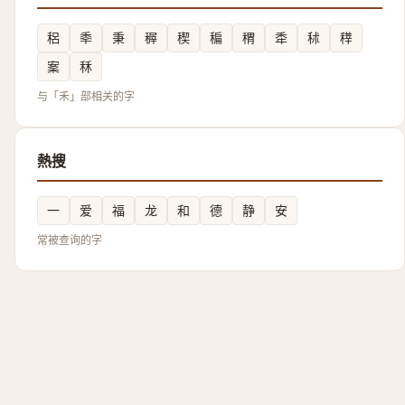
稆
䄹
秉
稺
稧
稨
稩
䄵
秫
䅸
䅁
秝
与「禾」部相关的字
熱搜
一
爱
福
龙
和
德
静
安
常被查询的字