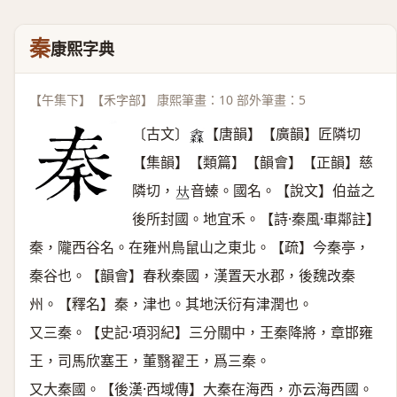
秦
康熙字典
【午集下】【禾字部】 康熙筆畫：10 部外筆畫：5
〔古文〕
【唐韻】【廣韻】匠隣切
𣜈
【集韻】【類篇】【韻會】【正韻】慈
隣切，
音螓。國名。【說文】伯益之
𠀤
後所封國。地宜禾。【詩·秦風·車鄰註】
秦，隴西谷名。在雍州鳥鼠山之東北。【疏】今秦亭，
秦谷也。【韻會】春秋秦國，漢置天水郡，後魏改秦
州。【釋名】秦，津也。其地沃衍有津潤也。
又三秦。【史記·項羽紀】三分關中，王秦降將，章邯雍
王，司馬欣塞王，董翳翟王，爲三秦。
又大秦國。【後漢·西域傳】大秦在海西，亦云海西國。