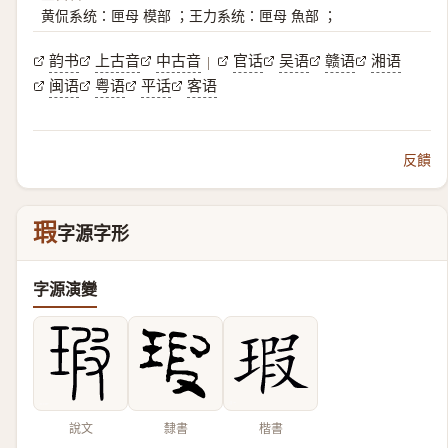
黄侃系统：匣母 模部 ；王力系统：匣母 魚部 ；
韵书
上古音
中古音
官话
吴语
赣语
湘语
|
闽语
粤语
平话
客语
反饋
瑕
字源字形
字源演變
說文
隸書
楷書