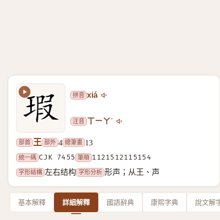
拼音
xiá
注音
ㄒㄧㄚˊ
王
部首
部外
總筆畫
4
13
統一碼
CJK 7455
筆順
1121512115154
字形結構
字形分析
左右结构
形声；从王、声
基本解釋
詳細解釋
國語辭典
康熙字典
說文解