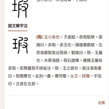
說文解字注
(瑕)
玉小赤也。
子虛賦。赤瑕駁犖。張
揖曰。赤瑕、赤玉也。揚雄蜀都賦、左
思吳都賦皆云瑕英。劉逵曰。瑕、玉屬
也。木華海賦。瑕石詭暉。廣雅玉屬有
赤瑕。若聘義瑕不揜瑜注。瑕、玉之病也。高注淮南書
曰。瑕猶釁也。此別一義。釁同璺。
从王。叚聲。
乎加
切。古音在五部。
反饋