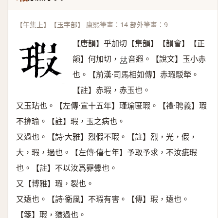
【午集上】【玉字部】 康熙筆畫：14 部外筆畫：9
【唐韻】乎加切【集韻】【韻會】【正
韻】何加切，
音遐。【說文】玉小赤
𠀤
也。【前漢·司馬相如傳】赤瑕駁犖。
【註】赤瑕，赤玉也。
又玉玷也。【左傳·宣十五年】瑾瑜匿瑕。【禮·聘義】瑕
不揜瑜。【註】瑕，玉之病也。
又過也。【詩·大雅】烈假不瑕。【註】烈，光，假，
大，瑕，過也。【左傳·僖七年】予取予求，不汝疵瑕
也。【註】不以汝爲罪釁也。
又【博雅】瑕，裂也。
又遠也。【詩·衞風】不瑕有害。【傳】瑕，遠也。
【箋】瑕，猶過也。