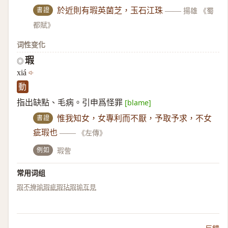
書證
於近則有瑕英菌芝，玉石江珠
——
揚雄 《蜀
都賦》
词性变化
瑕
◎
xiá
動
指出缺點、毛病。引申爲怪罪
[blame]
書證
惟我知女，女專利而不厭，予取予求，不女
疵瑕也
——
《左傳》
例如
瑕訾
常用词组
瑕不掩瑜
瑕疵
瑕玷
瑕瑜互見