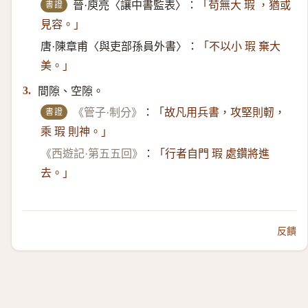
書證
晉·庾亮〈讓中書監表〉：
「苟無大 瑕 ，猶或
見容。」
唐·陳章甫〈與吏部孫員外書〉：
「不以小 瑕 棄大
美。」
間隙、空隙。
3.
書證
《管子·制分》
：
「故凡用兵書，攻堅則軔，
乘 瑕 則神。」
《西遊記·第五五回》
：
「行者自門 瑕 處鑽將進
去。」
反饋