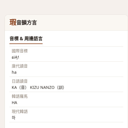
瑕
音韻方言
音標 & 周邊語言
國際音標
ɕiĄ˧˥
唐代讀音
ha
日語讀音
KA（音） KIZU NANZO（訓）
韓語羅馬
HA
現代韓語
하