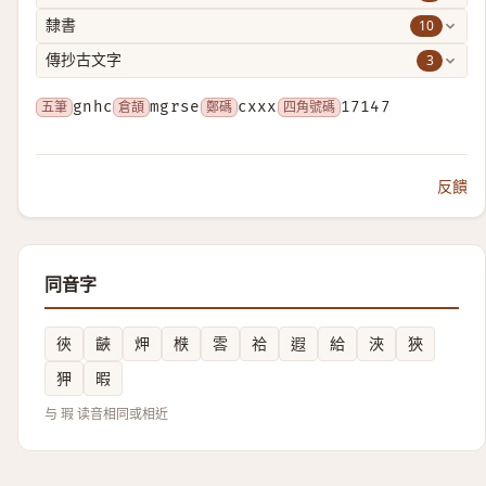
10
隸書
3
傳抄古文字
五筆
gnhc
倉頡
mgrse
鄭碼
cxxx
四角號碼
17147
反饋
同音字
㣣
䶝
炠
㮉
䨐
祫
遐
給
浹
狹
狎
暇
与 瑕 读音相同或相近