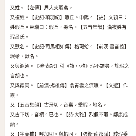
又姓。【左傳】周大夫瑕禽。
又複姓。【史記·項羽紀】瑕丘。申陽。【註】文穎曰：
姓瑕丘。臣瓚曰：瑕丘，縣名。【五音集韻】漢複姓有
瑕呂氏。
又獸名。【史記·司馬相如傳】格瑕蛤。【前漢·書音義】
瑕蛤，獸名。
又與遐通。【禮·表記】引《詩·小雅》瑕不謂矣，註瑕之
言胡也。
又與霞同。【前漢·揚雄傳】翕靑雲之流瑕。【文選】作
霞。
又【五音集韻】古牙切，音嘉。垂瑕，地名。
又古下切，音檟。已也。【詩·大雅】烈假不瑕。鄭康成
讀。
又【字彙補】呼加切。與蝦同。【張衡·南都賦】駿瑕委