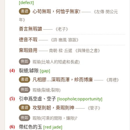
[defect]
書證
心苟無瑕，何恤乎無家!
——
《左傳·閔公元
年》
善言無瑕讁
——
《老子》
德音不瑕
——
《詩·豳風·狼跋》
棄瑕錄用
——
南朝·樑·丘遲 《與陳伯之書》
例如
瑕瑜(比喻人的短處和長處)
裂縫;罅隙
[gap]
書證
凡相膠…深瑕而澤，紾而博廉
——
《周禮》
例如
瑕縫(裂縫;裂隙)
引申爲空虛、空子
[loophole;opportunity]
書證
攻堅則韌，乘瑕則神
——
《管子》
例如
瑕隙(可乘的間隙，嫌隙)?
帶紅色的玉
[red jade]