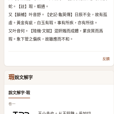
蛇。【註】瑕，蝦通。
又【韻補】叶音舒。【史記·龜筴傳】日辰不全，故有孤
虛。黃金有疵，白玉有瑕。事有所疾，亦有所徐。
又叶音何。【陸機·文賦】混姸媸而成體，累良質而爲
瑕。象下管之偏疾，故雖應而不和。
反饋
瑕
說文解字
說文解字·瑕
卷一
玉小赤也。从玉叚聲。乎加切