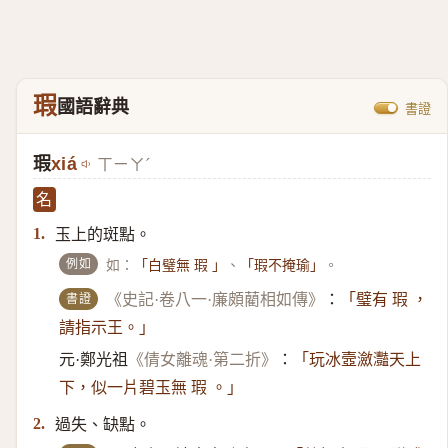
瑕
國語辭典
書證
瑕
xiá
ㄒㄧㄚˊ
名
玉上的斑點。
1.
例如
如：
、
。
「白璧無 瑕 」
「瑕不掩瑜」
書證
《史記·卷八一·廉頗藺相如傳》
：
「璧有 瑕 ，
請指示王。」
元·鄭光祖
《倩女離魂·第二折》
：
「玩冰壼瀲灩天上
下，似一片碧玉無 瑕 。」
過失、缺點。
2.