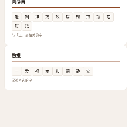
同部首
玴
琍
玾
瑧
琜
璞
瓚
㺰
璑
珸
珱
鿱
与「王」部相关的字
熱搜
一
爱
福
龙
和
德
静
安
常被查询的字