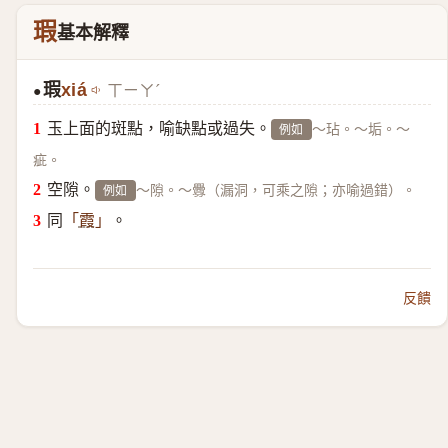
瑕
基本解釋
瑕
xiá
ㄒㄧㄚˊ
●
玉上面的斑點，喻缺點或過失。
～玷。～垢。～
例如
疵。
空隙。
～隙。～釁（漏洞，可乘之隙；亦喻過錯）。
例如
同
。
「
霞
」
反饋