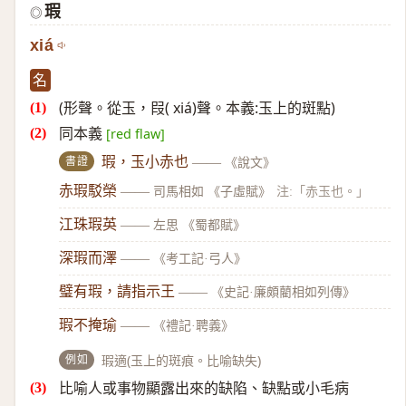
瑕
◎
xiá
名
(形聲。從玉，叚( xiá)聲。本義:玉上的斑點)
同本義
[red flaw]
書證
瑕，玉小赤也
——
《說文》
赤瑕駁榮
——
司馬相如 《子虛賦》
注:「赤玉也。」
江珠瑕英
——
左思 《蜀都賦》
深瑕而澤
——
《考工記·弓人》
璧有瑕，請指示王
——
《史記·廉頗藺相如列傳》
瑕不掩瑜
——
《禮記·聘義》
例如
瑕適(玉上的斑痕。比喻缺失)
比喻人或事物顯露出來的缺陷、缺點或小毛病