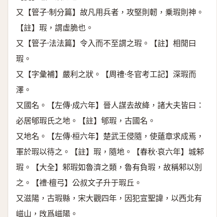
又【管子·制分篇】故凡用兵者，攻堅則軔，乗瑕則神。
【註】瑕，謂虛脆也。
又【管子·法法篇】令入而不至謂之瑕。【註】相閒曰
瑕。
又【字彙補】嚴利之狀。【周禮·冬官考工記】深瑕而
澤。
又國名。【左傳·成六年】晉人謀去故絳，諸大夫皆曰：
必居郇瑕氏之地。【註】郇瑕，古國名。
又地名。【左傳·桓六年】楚武王侵隨，使薳章求成焉，
軍於瑕以待之。【註】瑕，隨地。【春秋·哀六年】城邾
瑕。【大全】邾瑕如魯濟之類，魯有負瑕，故稱邾以別
之。【禮·檀弓】公叔文子升于瑕丘。
又滋陽，古瑕縣，宋大觀四年，因犯宣聖諱，以西北有
嵫山，攺爲嵫陽。