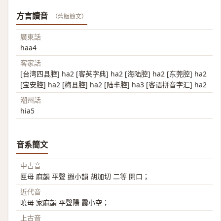
方言讀音
（舊版簡文）
廣東話
haa4
客家話
[台湾四县腔] ha2 [客英字典] ha2 [海陆腔] ha2 [东莞腔] ha2
[宝安腔] ha2 [梅县腔] ha2 [陆丰腔] ha3 [客语拼音字汇] ha2
潮州話
hia5
音系簡文
中古音
匣母 麻韻 平聲 遐小韻 胡加切 二等 開口；
近代音
曉母 家麻韻 平聲陽 霞小空；
上古音