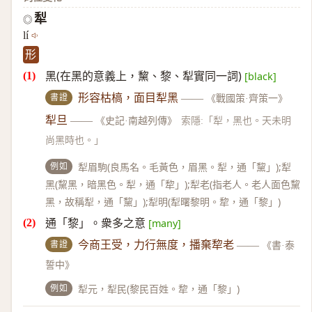
犁
◎
lí
形
黑(在黑的意義上，黧、黎、犁實同一詞)
[black]
書證
形容枯槁，面目犁黑
——
《戰國策·齊策一》
犁旦
——
《史記·南越列傳》
索隱:「犁，黑也。天未明
尚黑時也。」
例如
犁眉駒(良馬名。毛黃色，眉黑。犁，通「黧」);犁
黑(黧黑，暗黑色。犁，通「犂」);犁老(指老人。老人面色黧
黑，故稱犁，通「黧」);犁明(犁曙黎明。犂，通「黎」)
通「黎」。衆多之意
[many]
書證
今商王受，力行無度，播棄犂老
——
《書·泰
誓中》
例如
犁元，犁民(黎民百姓。犂，通「黎」)