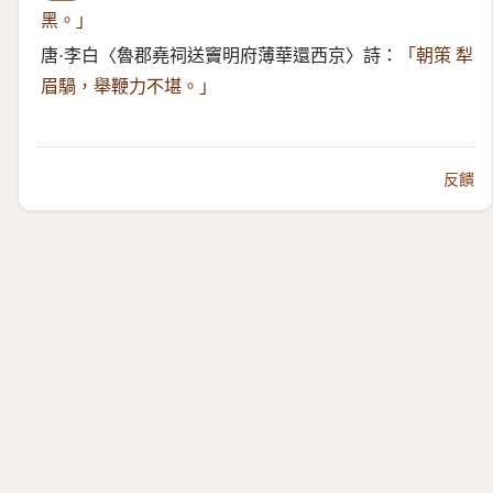
黑。」
唐·李白〈魯郡堯祠送竇明府薄華還西京〉詩：
「朝策 犁
眉騧，舉鞭力不堪。」
反饋