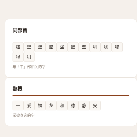
同部首
㹆
犫
犟
犛
牮
犩
牽
㸪
㹅
㹍
㹏
㸽
与「牛」部相关的字
熱搜
一
爱
福
龙
和
德
静
安
常被查询的字