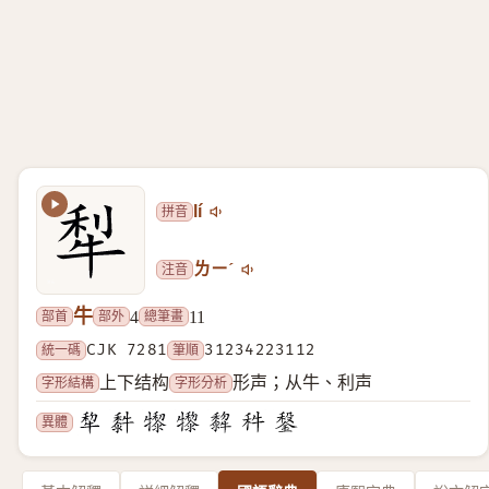
拼音
lí
注音
ㄌㄧˊ
牛
部首
部外
總筆畫
4
11
統一碼
CJK 7281
筆順
31234223112
字形結構
字形分析
上下结构
形声；从牛、利声
異體