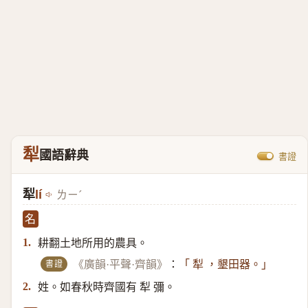
犁
國語辭典
書證
犁
lí
ㄌㄧˊ
名
耕翻土地所用的農具。
1.
書證
《廣韻·平聲·齊韻》
：
「 犁 ，墾田器。」
姓。如春秋時齊國有 犁 彌。
2.