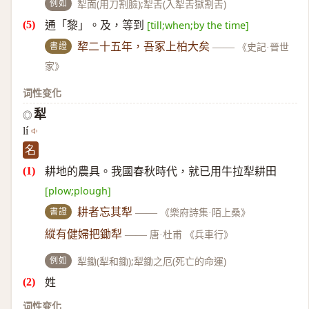
例如
犁面(用刀割臉);犁舌(入犁舌獄割舌)
通「黎」。及，等到
[till;when;by the time]
書證
犂二十五年，吾冢上柏大矣
——
《史記·晉世
家》
词性变化
犁
◎
lí
名
耕地的農具。我國春秋時代，就已用牛拉犁耕田
[plow;plough]
書證
耕者忘其犁
——
《樂府詩集·陌上桑》
縱有健婦把鋤犁
——
唐·杜甫 《兵車行》
例如
犁鋤(犁和鋤);犁鋤之厄(死亡的命運)
姓
词性变化