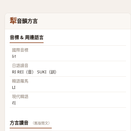
犁
音韻方言
音標 & 周邊語言
國際音標
li˧˥
日語讀音
RI REI（音） SUKI（訓）
韓語羅馬
LI
現代韓語
리
方言讀音
（舊版簡文）