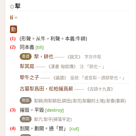
犁
◎
lí
動
(形聲。从牛，利聲。本義:牛耕)
同本義
[till]
書證
犂，耕也
——
《說文》
字亦作犁
犁其庭
——
《漢書·匈奴傳》
注:「耕也。」
犂牛之子
——
《論語》
皇疏:「或音梨，謂耕犂也。」
古墓犁爲田，松柏摧爲薪
——
《古詩十九首》
例如
犁耕(用犁耕田;耕田);犁花(犁翻的土塊);犁春(春耕)
摧毀，平毀
[destroy]
例如
犁穴;犁平(掃蕩平定)
割開，劃開。通「剺」
[cut]