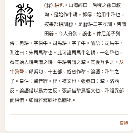
(
)
耕也。
山海經曰：后稷之孫曰叔
𤛿
均，是始作牛耕。郭傳：始用牛犂也。
按耒部耕訓
，是
耕二字互訓，皆謂
𤛿
𤛿
田器。今人分別，誤也。仲尼弟子列
傳：冉耕，字伯牛。司馬耕，字子牛。論語：司馬牛。
孔注曰：宋司馬犂也。此可證司馬牛名耕，一名犂也。
葢其始人耕者謂之耕，牛耕者謂之犂。其後互名之。
从
牛黎聲。
郎奚切。十五部。俗省作犂。論語：犂牛之
子。皇注：犂音貍。貍，襍文也。張參曰：犂，洛西
反。論語借以爲力之反，張謂借犂爲貍文也。犂貍異部
而相借，如爾雅釋騋牝爲驪牝。
反饋