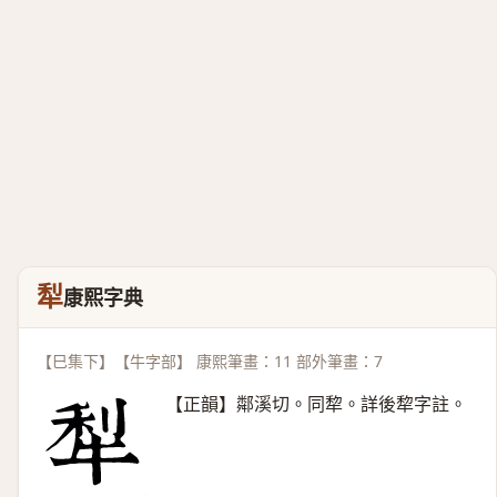
犁
康熙字典
【巳集下】【牛字部】 康熙筆畫：11 部外筆畫：7
【正韻】鄰溪切。同犂。詳後犂字註。