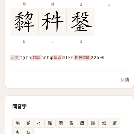
犂
䵓
𤛺
𤛼
𤛿
𥝫
𨩂
五筆
tjrh
倉頡
hnhq
鄭碼
mfkm
四角號碼
22500
反饋
同音字
㷰
鹂
杝
㒿
嚟
斄
䣫
鲡
悡
鑗
离
蠫