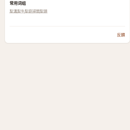
常用词组
犁溝
犁牛
犁庭掃閭
犁頭
反饋