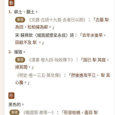
動
耕土、翻土。
1.
書證
《文選·古詩十九首·去者日以疏》
：
「古墓 犁
為田，松柏摧為薪。」
宋·蘇舜欽〈城南感懷呈永叔〉詩：
「去年水後旱，
田畝不及 犁 。」
摧毀。
2.
書證
《漢書·卷九四·匈奴傳下》
：
「固已 犁 其庭，
掃其閭。」
《明史·卷一三五·葉兌傳》
：
「然後進攻平江， 犁 其
心腹。」
形
黑色的。
書證
《戰國策·秦策一》
：
「形容枯槁，面目 犁