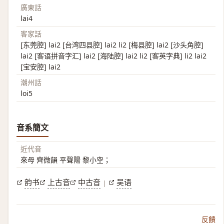
廣東話
lai4
客家話
[东莞腔] lai2 [台湾四县腔] lai2 li2 [梅县腔] lai2 [沙头角腔]
lai2 [客语拼音字汇] lai2 [海陆腔] lai2 li2 [客英字典] li2 lai2
[宝安腔] lai2
潮州話
loi5
音系簡文
近代音
來母 齊微韻 平聲陽 黎小空；
韵书
上古音
中古音
吴语
|
反饋