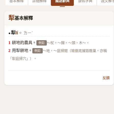
基本解釋
詳細解釋
國語辭典
康熙字典
說文解
犁
基本解釋
犁
lí
ㄌㄧˊ
●
耕地的農具。
～杖。～鏵。～頭。木～。
例如
用犁耕地。
～地。～庭掃閭（喻徹底摧毀敵巢。亦稱
例如
「犁庭掃穴」）。
反饋