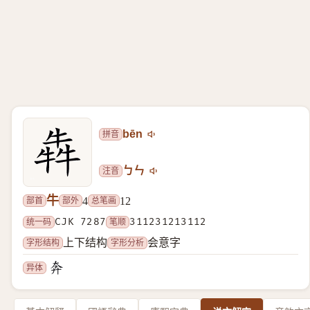
拼音
bēn
注音
ㄅㄣ
牛
部首
部外
总笔画
4
12
统一码
CJK 7287
笔顺
311231213112
字形结构
字形分析
上下结构
会意字
异体