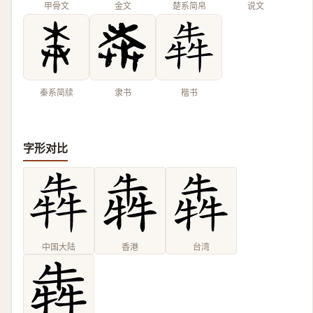
甲骨文
金文
楚系简帛
说文
秦系简牍
隶书
楷书
字形对比
中国大陆
香港
台湾