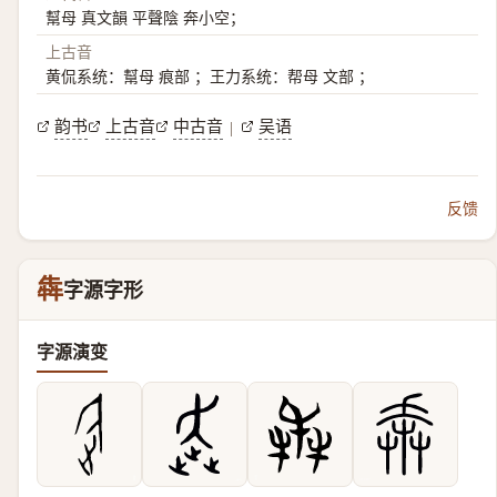
幫母 真文韻 平聲陰 奔小空；
上古音
黄侃系统：幫母 痕部 ；王力系统：帮母 文部 ；
韵书
上古音
中古音
吴语
|
反馈
犇
字源字形
字源演变