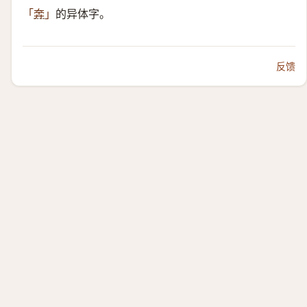
的异体字。
「
奔
」
反馈