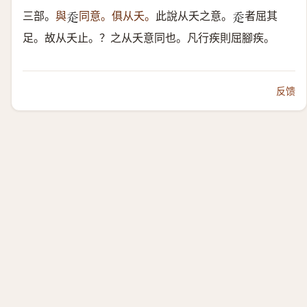
三部。
與
同意。俱从夭。
此說从夭之意。
者屈其
𧺆
𧺆
足。故从夭止。？之从夭意同也。凡行疾則屈腳疾。
反馈