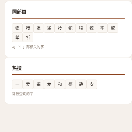
同部首
㹅
㹙
犟
㸺
㸳
㸰
㹒
㹁
牢
㸷
犖
㸫
与「牛」部相关的字
热搜
一
爱
福
龙
和
德
静
安
常被查询的字