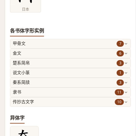
日本
各书体字形实例
7
甲骨文
6
金文
3
楚系简帛
1
说文小篆
3
秦系简牍
11
隶书
10
传抄古文字
异体字