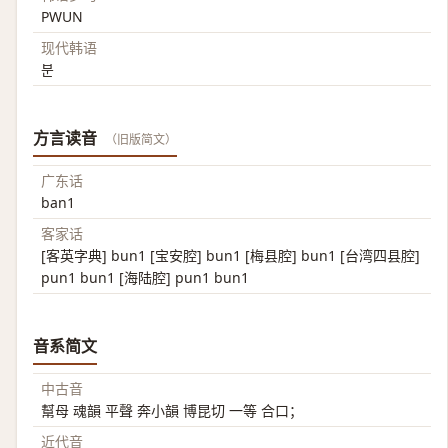
PWUN
现代韩语
분
方言读音
（旧版简文）
广东话
ban1
客家话
[客英字典] bun1 [宝安腔] bun1 [梅县腔] bun1 [台湾四县腔]
pun1 bun1 [海陆腔] pun1 bun1
音系简文
中古音
幫母 魂韻 平聲 奔小韻 博昆切 一等 合口；
近代音