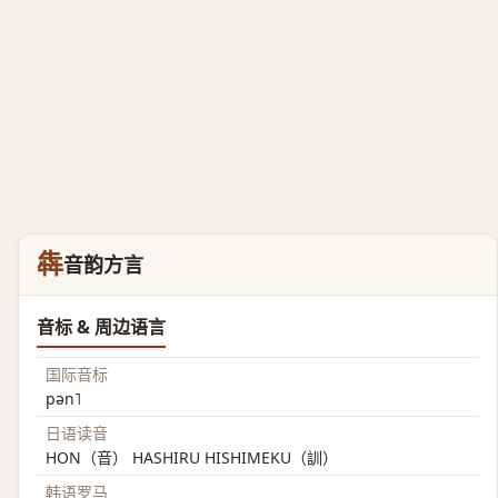
犇
音韵方言
音标 & 周边语言
国际音标
pən˥
日语读音
HON（音） HASHIRU HISHIMEKU（訓）
韩语罗马