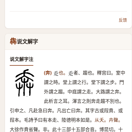
反馈
犇
说文解字
说文解字注
(奔)
也。
者、趨也。釋宫曰。室中
𧺆
𧺆
謂之時。堂上謂之行。堂下謂之步。門
外謂之趨。中庭謂之走。大路謂之奔。
此析言之耳。渾言之則奔走趨不別也。
引申之、凡赴急曰奔。凡出亡曰奔。其字古或叚賁、或
叚本。毛詩予曰有本走、陸德明本如是。
从夭。卉聲。
大徐作賁省聲。非。此十三部十五部合音。博昆切。十