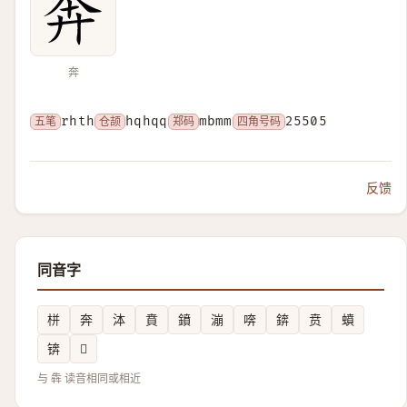
奔
五笔
rhth
仓颉
hqhqq
郑码
mbmm
四角号码
25505
反馈
同音字
栟
奔
泍
賁
鐼
漰
喯
錛
贲
蟦
锛
𡗲
与 犇 读音相同或相近