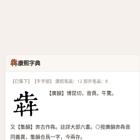
犇
康熙字典
【巳集下】【牛字部】 康熙笔画：12 部外笔画：8
【廣韻】博昆切，音賁。牛驚。
又【集韻】奔古作犇。註詳大部六畫。◎按廣韻奔犇音
同義異，集韻合爲一字，今兩存。