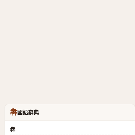
犇
國語辭典
犇