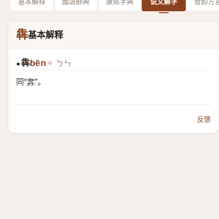
基本解释
國語辭典
康熙字典
说文解字
音韵方
犇
基本解释
犇
bēn
ㄅㄣ
●
同“
奔
”。
反馈