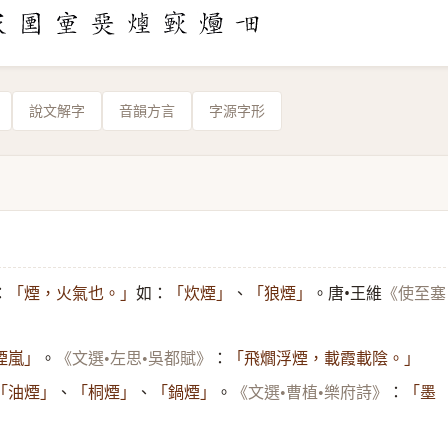
說文解字
音韻方言
字源字形
：
如：
、
。唐•王維
「煙，火氣也。」
「炊煙」
「狼煙」
《使至塞
。
：
煙嵐」
《文選•左思•吳都賦》
「飛爓浮煙，載霞載陰。」
、
、
。
：
「油煙」
「桐煙」
「鍋煙」
《文選•曹植•樂府詩》
「墨