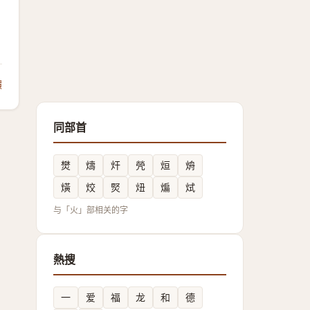
饋
同部首
燓
燽
㶥
焭
烜
烐
熿
烄
㷂
炄
煸
烒
与「火」部相关的字
熱搜
一
爱
福
龙
和
德