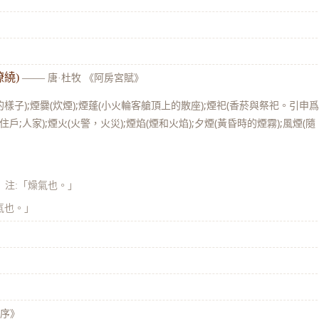
繞)
——
唐·杜牧 《阿房宮賦》
樣子);煙爨(炊煙);煙蓬(小火輪客艙頂上的散座);煙祀(香菸與祭祀。引申
住戶;人家);煙火(火警，火災);煙焰(煙和火焰);夕煙(黃昏時的煙霧);風煙(隨
》
注:「燥氣也。」
氣也。」
·序》