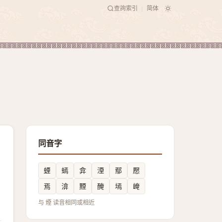
查詢索引
简体
|
同音字
䗎
䗡
弇
湮
鄢
懕
焉
渰
黫
醃
墕
崦
与 煙 读音相同或相近