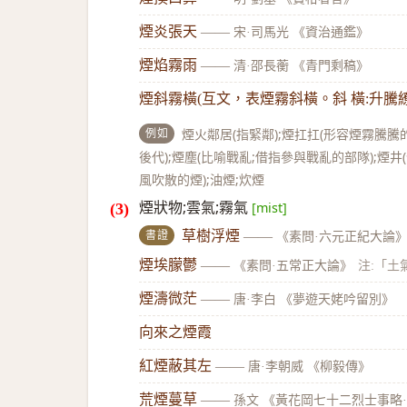
煙炎張天
——
宋·司馬光 《資治通鑑》
煙焰霧雨
——
清·邵長蘅 《青門剩稿》
煙斜霧橫(互文，表煙霧斜橫。斜 橫:升騰繚
例如
煙火鄰居(指緊鄰);煙扛扛(形容煙霧騰騰的
後代);煙塵(比喻戰亂;借指參與戰亂的部隊);煙井(
風吹散的煙);油煙;炊煙
煙狀物;雲氣;霧氣
[mist]
書證
草樹浮煙
——
《素問·六元正紀大論
煙埃朦鬱
——
《素問·五常正大論》
注:「土
煙濤微茫
——
唐·李白 《夢遊天姥吟留別》
向來之煙霞
紅煙蔽其左
——
唐·李朝威 《柳毅傳》
荒煙蔓草
——
孫文 《黃花岡七十二烈士事略