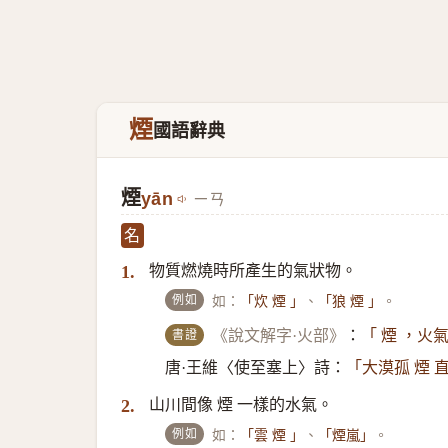
煙
國語辭典
煙
yān
ㄧㄢ
名
物質燃燒時所產生的氣狀物。
1.
例如
如：
、
。
「炊 煙 」
「狼 煙 」
書證
《說文解字·火部》
：
「 煙 ，火
唐·王維〈使至塞上〉詩：
「大漠孤 煙 
山川間像 煙 一樣的水氣。
2.
例如
如：
、
。
「雲 煙 」
「煙嵐」