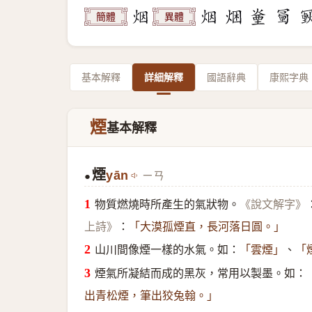
簡體
異體
基本解釋
詳細解釋
國語辭典
康熙字典
煙
基本解釋
煙
yān
ㄧㄢ
●
物質燃燒時所產生的氣狀物。
《說文解字》
：
上詩》
「大漠孤煙直，長河落日圓。」
山川間像煙一樣的水氣。如：
、
「雲煙」
「
煙氣所凝結而成的黑灰，常用以製墨。如：
出青松煙，筆出狡兔翰。」