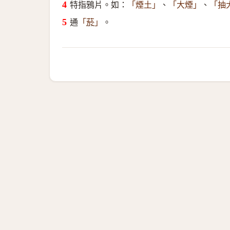
特指鴉片。如：
、
、
「煙土」
「大煙」
「抽
通
。
「
菸
」