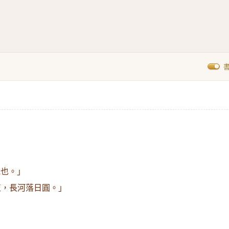
氣也。」
直，長河落日圓。」