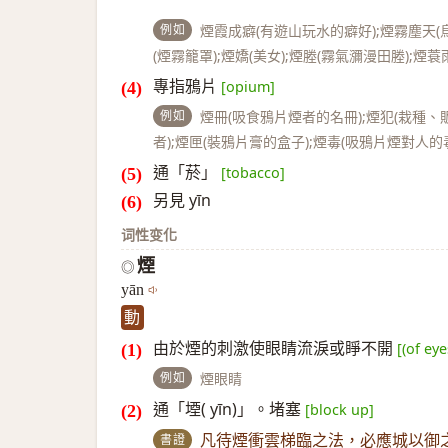
例如
煙霞成癖(有遊山玩水的癖好);煙霧塵天(烏
(煙霧籠罩);煙嬌(美女);煙塍(霧氣瀰漫田塍);煙
專指鴉片
[opium]
例如
煙冊(吸食鴉片煙者的名冊);煙犯(栽種
者);煙匣(裝鴉片膏的盒子);煙毒(吸鴉片煙對人的
通「菸」
[tobacco]
另見 yīn
词性变化
煙
◎
yān
動
由於煙的刺激使眼睛流淚或睜不開
[(of ey
例如
煙眼睛
通「堙( yīn)」。堵塞
[block up]
書證
凡待煙衝雲梯臨之法，必應城以御