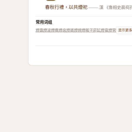
春秋行禮，以共煙祀
——
漢 《魯相史晨祠
常用词组
煙靄
煙波
煙塵
煙囪
煙道
煙燈
煙販子
菸缸
煙膏
煙管
显示更多.