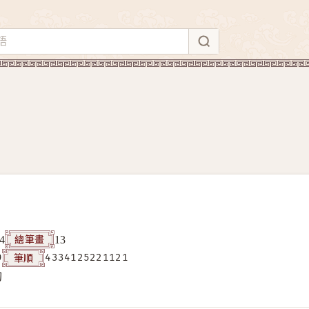
總筆畫
4
13
筆順
9
4334125221121
构