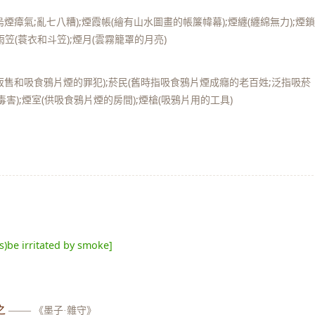
煙瘴氣;亂七八糟);煙霞帳(繪有山水圖畫的帳簾幃幕);煙纏(纏綿無力);煙
蓑雨笠(蓑衣和斗笠);煙月(雲霧籠罩的月亮)
、販售和吸食鴉片煙的罪犯);菸民(舊時指吸食鴉片煙成癮的老百姓;泛指吸菸
毒害);煙室(供吸食鴉片煙的房間);煙槍(吸鴉片用的工具)
es)be irritated by smoke]
之
——
《墨子·雜守》