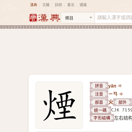
漢典
古籍
詩詞
書法
通識
|
|
|
|
拼音
yān
注音
ㄧㄢ
部首
火
部外
統一碼
CJK 715
字形結構
左右结