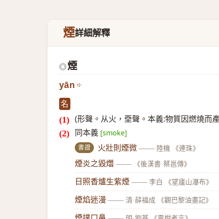
煙
詳細解釋
煙
◎
yān
名
(形聲。从火，垔聲。本義:物質因燃燒而產
同本義
[smoke]
書證
火壯則煙微
——
陸機 《連珠》
煙炎之毀熸
——
《後漢書·蔡邕傳》
日照香爐生紫煙
——
李白 《望廬山瀑布》
煙焰迷漫
——
清·薛福成 《觀巴黎油畫記》
煙撲口鼻
——
明·劉基 《賣柑者言》