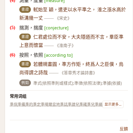
測量，度量
[measure]
書證
軾始至 穎，遣吏以水平準之， 淮之漲水高於
新溝幾一丈
——
《宋史》
揣測，揣度
[conjecture]
書證
仁君處位而不安，大夫隱道而不言，羣臣準
上意而懷當
——
《淮南子》
按照，依照
[according to]
書證
若體規畫圓，準方作矩，終爲人之臣僕，烏
尚得謂之詩哉
——
《答章秀才論詩書》
例如
準式(依照準則或樣式);準律(依照法律);準據(依據)
常用词组
準保
準備
準的
準定
準噶爾盆地
準話
準譜兒
準確
準兒
準繩
显示更多...
反饋