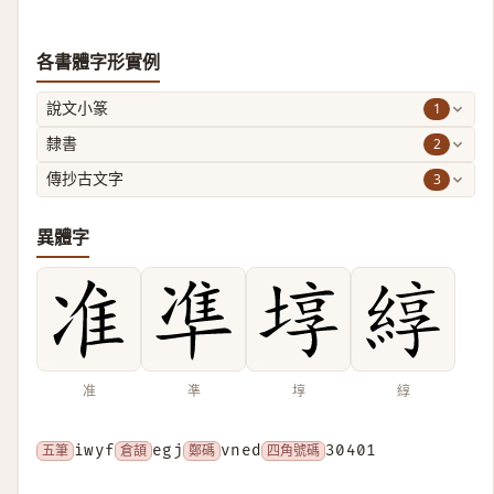
各書體字形實例
1
說文小篆
2
隸書
3
傳抄古文字
異體字
准
凖
埻
綧
五筆
iwyf
倉頡
egj
鄭碼
vned
四角號碼
30401