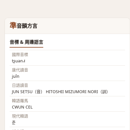
準
音韻方言
音標 & 周邊語言
國際音標
tʂuən˨˩˦
唐代讀音
juǐn
日語讀音
JUN SETSU（音） HITOSHII MIZUMORI NORI（訓）
韓語羅馬
CWUN CEL
現代韓語
준