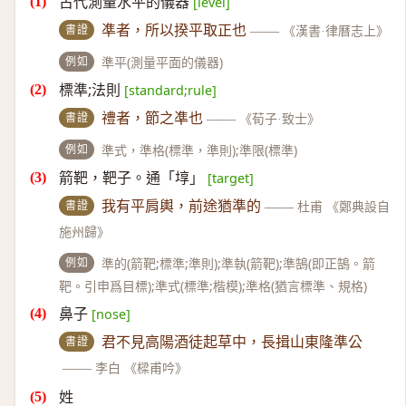
古代測量水平的儀器
[level]
書證
凖者，所以揆平取正也
——
《漢書·律曆志上》
例如
準平(測量平面的儀器)
標準;法則
[standard;rule]
書證
禮者，節之凖也
——
《荀子·致士》
例如
準式，準格(標準，準則);準限(標準)
箭靶，靶子。通「埻」
[target]
書證
我有平肩輿，前途猶準的
——
杜甫 《鄭典設自
施州歸》
例如
準的(箭靶;標準;準則);準執(箭靶);準鵠(即正鵠。箭
靶。引申爲目標);準式(標準;楷模);準格(猶言標準、規格)
鼻子
[nose]
書證
君不見高陽酒徒起草中，長揖山東隆準公
——
李白 《樑甫吟》
姓