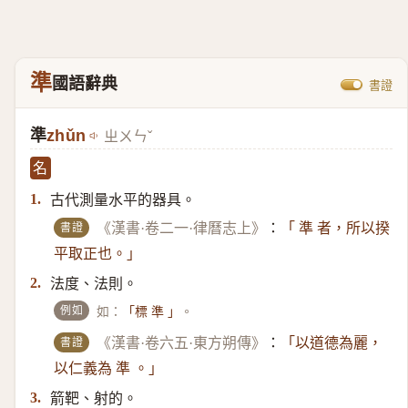
準
國語辭典
書證
準
zhǔn
ㄓㄨㄣˇ
名
古代測量水平的器具。
1.
書證
《漢書·卷二一·律曆志上》
：
「 準 者，所以揆
平取正也。」
法度、法則。
2.
例如
如：
。
「標 準 」
書證
《漢書·卷六五·東方朔傳》
：
「以道德為麗，
以仁義為 準 。」
箭靶、射的。
3.