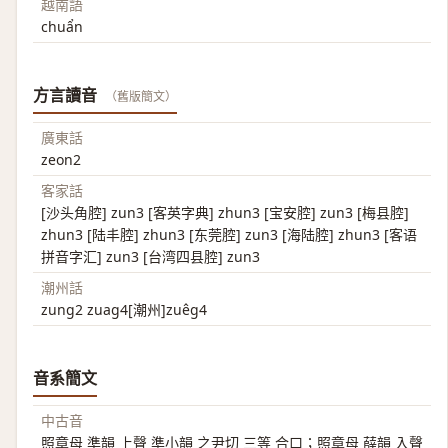
越南語
chuẩn
方言讀音
（舊版簡文）
廣東話
zeon2
客家話
[沙头角腔] zun3 [客英字典] zhun3 [宝安腔] zun3 [梅县腔]
zhun3 [陆丰腔] zhun3 [东莞腔] zun3 [海陆腔] zhun3 [客语
拼音字汇] zun3 [台湾四县腔] zun3
潮州話
zung2 zuag4[潮州]zuêg4
音系簡文
中古音
照章母 準韻 上聲 準小韻 之尹切 三等 合口；照章母 薛韻 入聲