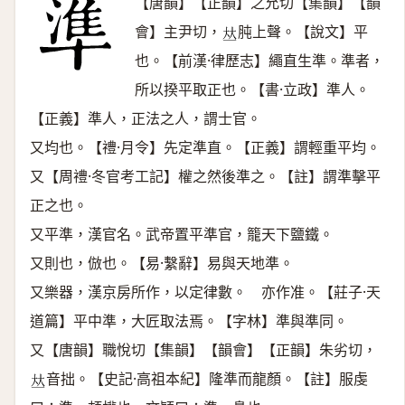
【唐韻】【正韻】之允切【集韻】【韻
會】主尹切，
肫上聲。【說文】平
𠀤
也。【前漢·律歷志】繩直生準。準者，
所以揆平取正也。【書·立政】準人。
【正義】準人，正法之人，謂士官。
又均也。【禮·月令】先定準直。【正義】謂輕重平均。
又【周禮·冬官考工記】權之然後準之。【註】謂準擊平
正之也。
又平準，漢官名。武帝置平準官，籠天下鹽鐵。
又則也，倣也。【易·繫辭】易與天地準。
又樂器，漢京房所作，以定律數。 亦作准。【莊子·天
道篇】平中準，大匠取法焉。【字林】準與準同。
又【唐韻】職悅切【集韻】【韻會】【正韻】朱劣切，
音拙。【史記·高祖本紀】隆準而龍顏。【註】服虔
𠀤