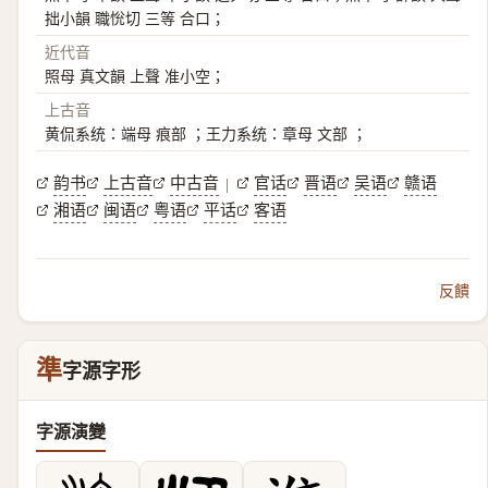
拙小韻 職恱切 三等 合口；
近代音
照母 真文韻 上聲 准小空；
上古音
黄侃系统：端母 痕部 ；王力系统：章母 文部 ；
韵书
上古音
中古音
官话
晋语
吴语
赣语
|
湘语
闽语
粤语
平话
客语
反饋
準
字源字形
字源演變