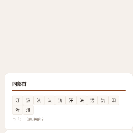
同部首
汀
汲
汣
汄
汸
汓
決
污
汍
汩
汚
汛
与「氵」部相关的字