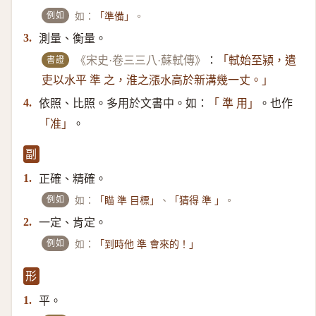
例如
如：
。
「準備」
測量、衡量。
3.
書證
《宋史·卷三三八·蘇軾傳》
：
「軾始至潁，遣
吏以水平 準 之，淮之漲水高於新溝幾一丈。」
依照、比照。多用於文書中。如：
。也作
4.
「 準 用」
。
「准」
副
正確、精確。
1.
例如
如：
、
。
「瞄 準 目標」
「猜得 準 」
一定、肯定。
2.
例如
如：
「到時他 準 會來的！」
形
平。
1.