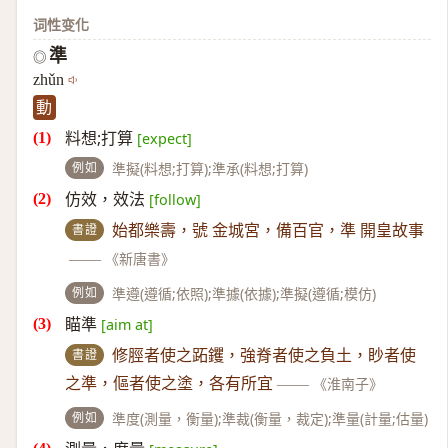
词性变化
準
◎
zhǔn
動
料想;打算
[expect]
例如
準擬(料想;打算);準承(料想;打算)
仿效，效法
[follow]
書證
始都樂壽，號 金城宮，備百官，準 開皇故事
——
《新唐書》
例如
準遵(遵循;依照);準據(依據);準擬(遵循;模仿)
瞄準
[aim at]
書證
修脛者使之跖钁，強脊者使之負土，眇者使
之準，傴者使之塗，各有所宜
——
《淮南子》
例如
準度(測量，衡量);準裁(衡量，裁定);準量(計量;估量)