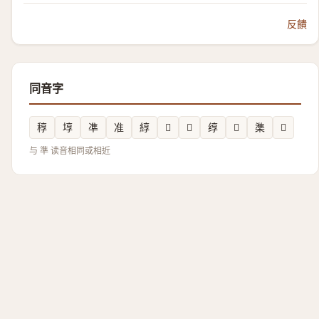
反饋
同音字
稕
埻
凖
准
綧
𪳙
𮁍
𬘯
𤌞
𬄕
𪟻
与 準 读音相同或相近