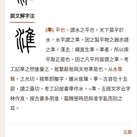
說文解字注
(準)
平也。
謂水之平也。天下莫平於
水，水平謂之準，因之製平物之器亦謂
之準。漢志：繩直生準。準者，所以揆
平取正是也。因之凡平均皆謂之準。考
工記準之然後量之，易繫辭易與天地準是也。
从水隼
聲。
之允切。按隼卽鵻字。鵻从隹聲。準，古音在十五
部，讀之壘切。考工記故書準作水。○準，五經文字云字
林作准。按古書多用准，葢魏晉時恐與淮字亂而别之
耳。
反饋