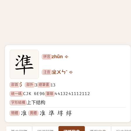
拼音
zhǔn
注音
ㄓㄨㄣˇ
氵
部首
部外
總筆畫
3
13
統一碼
CJK 6E96
筆順
4413241112112
字形結構
上下结构
簡體
異體