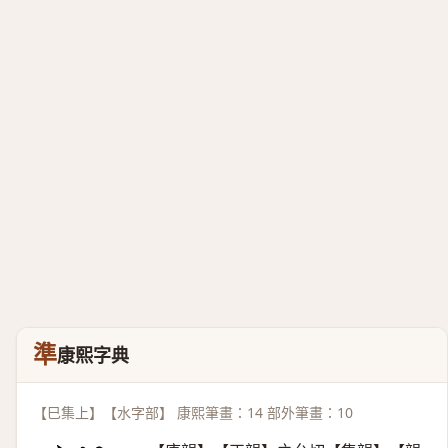
準
康熙字典
【巳集上】【水字部】 康熙筆畫：14 部外筆畫：10