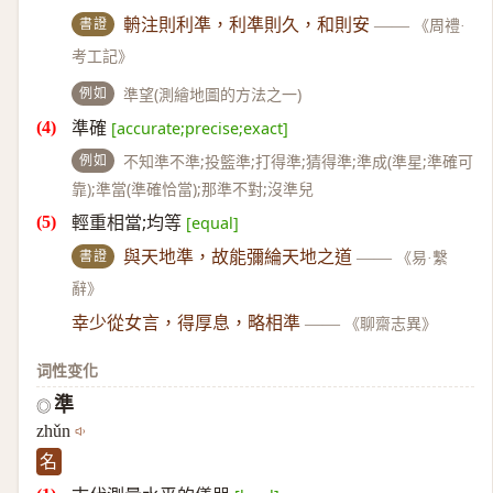
書證
輈注則利凖，利凖則久，和則安
——
《周禮·
考工記》
例如
準望(測繪地圖的方法之一)
準確
[accurate;precise;exact]
例如
不知準不準;投籃準;打得準;猜得準;準成(準星;準確可
靠);準當(準確恰當);那準不對;沒準兒
輕重相當;均等
[equal]
書證
與天地準，故能彌綸天地之道
——
《易·繫
辭》
幸少從女言，得厚息，略相準
——
《聊齋志異》
词性变化
準
◎
zhǔn
名