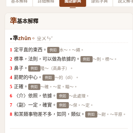
基本解釋
詳細解釋
國語辭典
康熙字典
說文解
準
基本解釋
準
zhǔn
ㄓㄨㄣˇ
●
定平直的東西。
水～。～繩。
例如
標準，法則，可以做為依據的。
～則。標～。
例如
鼻子。
隆～（高鼻子）。
例如
箭靶的中心。
～的（dì）。
例如
正確。
～確。～星。瞄～。
例如
〈介〉依照，依據。
～此處理。
例如
〈副〉一定，確實。
～保。～定。
例如
和某類事物差不多，如同，類似。
～尉。～平原。
例如