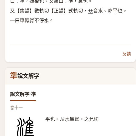
曰：準，頰權也。文穎曰：準，鼻也。
又【集韻】數軌切【正韻】式軌切，
音水。亦平也。
𠀤
一曰車轅脊不停水。
反饋
準
說文解字
說文解字·準
卷十一
平也。从水隼聲。之允切