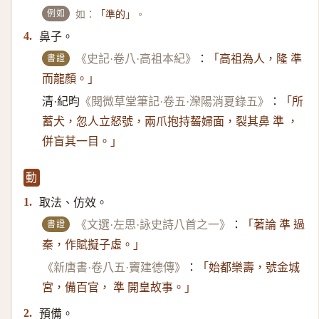
例如
如：
。
「準的」
鼻子。
4.
書證
《史記·卷八·高祖本紀》
：
「高祖為人，隆 準
而龍顏。」
清·紀昀
《閱微草堂筆記·卷五·灤陽消夏錄五》
：
「所
蓄犬，忽人立怒號，兩爪抱持齧婦面，裂其鼻 準 ，
併盲其一目。」
動
取法、仿效。
1.
書證
《文選·左思·詠史詩八首之一》
：
「著論 準 過
秦，作賦擬子虛。」
《新唐書·卷八五·竇建德傳》
：
「始都樂壽，號金城
宮，備百官， 準 開皇故事。」
預備。
2.