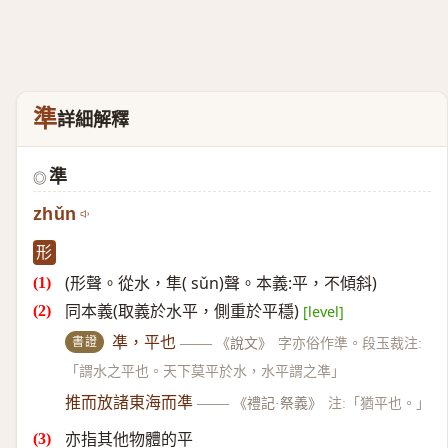
準
詳細解釋
準
◎
zhǔn
形
(形聲。從水，隼( sǔn)聲。本義:平，不傾斜)
同本義(取義於水平，側重於平穩)
[level]
書證
凖，平也
——
《說文》
字亦俗作準。段玉裁注:
「謂水之平也。天下莫平於水，水平謂之凖」
推而放諸東海而凖
——
《禮記·祭義》
注:「猶平也。」
亦指其他物體的平