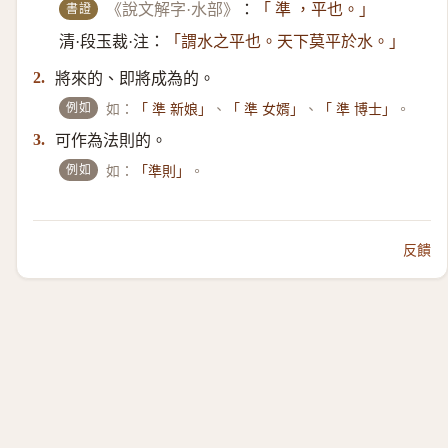
書證
《說文解字·水部》
：
「 準 ，平也。」
清·段玉裁·注：
「謂水之平也。天下莫平於水。」
將來的、即將成為的。
2.
例如
如：
、
、
。
「 準 新娘」
「 準 女婿」
「 準 博士」
可作為法則的。
3.
例如
如：
。
「準則」
反饋