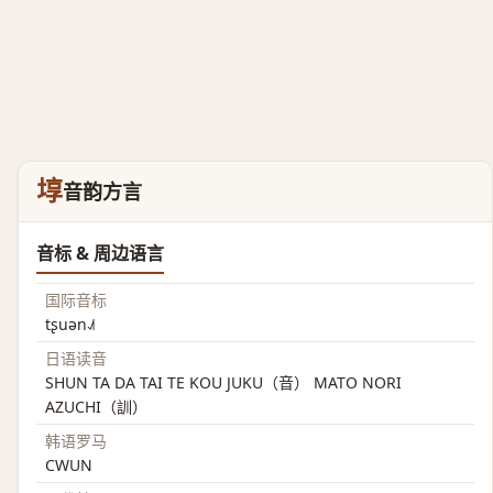
埻
音韵方言
音标 & 周边语言
国际音标
tʂuən˨˩˦
日语读音
SHUN TA DA TAI TE KOU JUKU（音） MATO NORI
AZUCHI（訓）
韩语罗马
CWUN