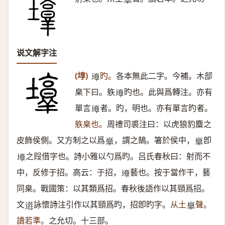
𦎫
说文解字注
(埻)
旳。
各本無此二字。今補。木部
𡓑
臬下曰。䠶
旳也。此與爲轉注。亦有
𡓑
單言
者。旳，明也。亦有單言旳者。
𡓑
䠶臬也。
周禮司裘注曰：以虎狼豹麋之
皮飾侯側。又方制之以爲
，謂之鵠。箸於侯中，
卽
𦎫
𦎫
之叚借字也。詩小雅以勺爲旳。吕氏春秋曰：射而不
𡓑
中，反修于招。高云：于招，
藝也。按于當作干，藝
𡓑
同臬。戰國策：以其類爲招。春秋後語作以其頸爲招。
文
詠懷詩注引作以其頸爲旳，招卽旳字。
从土
聲。
𨕖
𦎫
讀若準。
之允切。十三部。