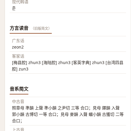
现代韩语
준
方言读音
（旧版简文）
广东话
zeon2
客家话
[梅县腔] zhun3 [海陆腔] zhun3 [客英字典] zhun3 [台湾四县
腔] zun3
音系简文
中古音
照章母 準韻 上聲 準小韻 之尹切 三等 合口；見母 鐸韻 入聲
郭小韻 古博切 一等 合口；見母 麥韻 入聲 蟈小韻 古獲切 二等
合口；
上古音