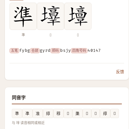
準
𡓑
𡓣
五笔
fybg
仓颉
gyrd
郑码
bsjy
四角号码
40147
反馈
同音字
準
凖
准
綧
稕
𤌞
𬄕
𪟻
𪳙
𬘯
𮁍
与 埻 读音相同或相近