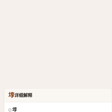
埻
详细解释
埻
◎