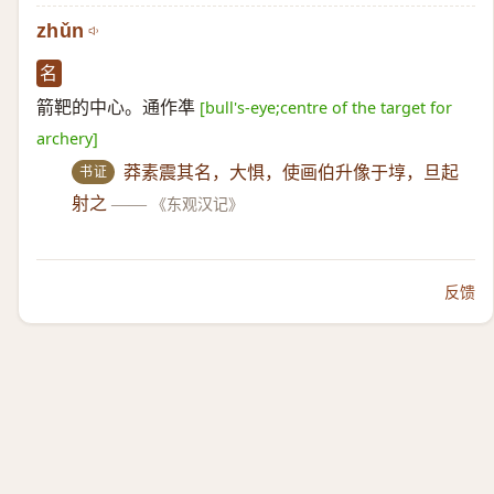
zhǔn
名
箭靶的中心。通作凖
[bull's-eye;centre of the target for
archery]
书证
莽素震其名，大惧，使画伯升像于埻，旦起
射之
——
《东观汉记》
反馈