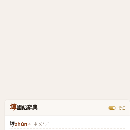
埻
國語辭典
书证
埻
zhǔn
ㄓㄨㄣˇ