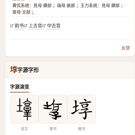
黄侃系统：見母 鐸部 ；端母 痕部 ；王力系统：見母 鐸部 ；
章母 文部 ；
韵书
上古音
中古音
反馈
埻
字源字形
字源演变
说文
隶书
楷书