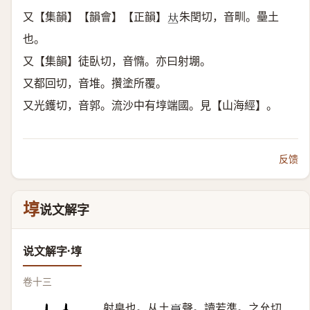
又【集韻】【韻會】【正韻】
朱閏切，音甽。壘土
𠀤
也。
又【集韻】徒臥切，音憜。亦曰射堋。
又都回切，音堆。攢塗所覆。
又光鑊切，音郭。流沙中有埻端國。見【山海經】。
反馈
埻
说文解字
说文解字·埻
卷十三
射臬也。从土
聲。讀若準。之允切