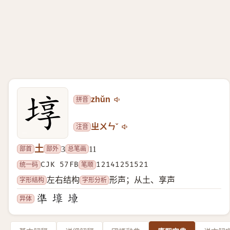
拼音
zhǔn
注音
ㄓㄨㄣˇ
土
部首
部外
总笔画
3
11
统一码
CJK 57FB
笔顺
12141251521
字形结构
字形分析
左右结构
形声；从土、享声
异体