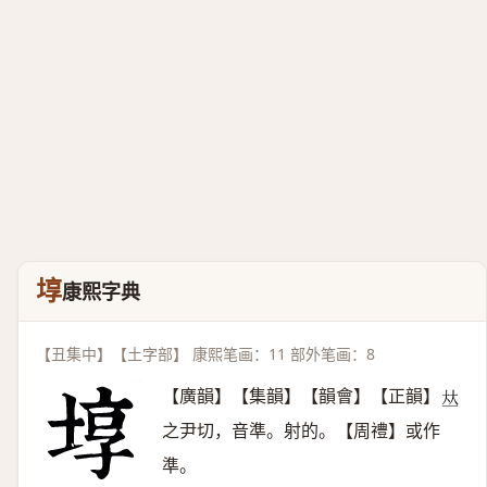
埻
康熙字典
【丑集中】【土字部】 康熙笔画：11 部外笔画：8
【廣韻】【集韻】【韻會】【正韻】
𠀤
之尹切，音準。射的。【周禮】或作
準。