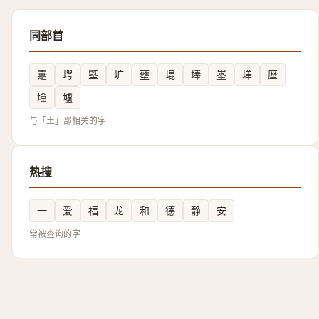
同部首
㚄
堮
墍
圹
壅
堒
埲
埊
㙚
塺
墖
壚
与「土」部相关的字
热搜
一
爱
福
龙
和
德
静
安
常被查询的字