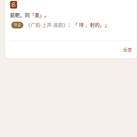
名
箭靶。同
。
「
準
」
书证
《广韵·上声·准韵》
：
「 埻 ，射的。」
反馈