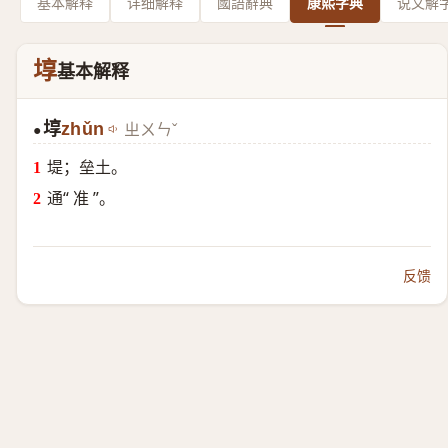
基本解释
详细解释
國語辭典
康熙字典
说文解
埻
基本解释
埻
zhǔn
ㄓㄨㄣˇ
●
堤；垒土。
通“ 准 ”。
反馈