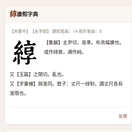
綧
康熙字典
【未集中】【糸字部】 康熙笔画：14 部外笔画：8
【集韻】主尹切，音準。布帛幅廣也。
或作綧敦，通作純。
又【玉篇】之閏切。亂也。
又【字彙補】與准同。管子：丈尺一綧制，謂丈尺各有
准限也。
反馈