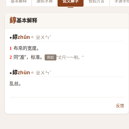
基本解释
康熙字典
说文解字
音韵方言
字源字
綧
基本解释
綧
zhǔn
ㄓㄨㄣˇ
●
布帛的宽度。
同“
准
”，标准。
“丈尺一～制。”
例如
綧
zhùn
ㄓㄨㄣˋ
●
乱丝。
反馈