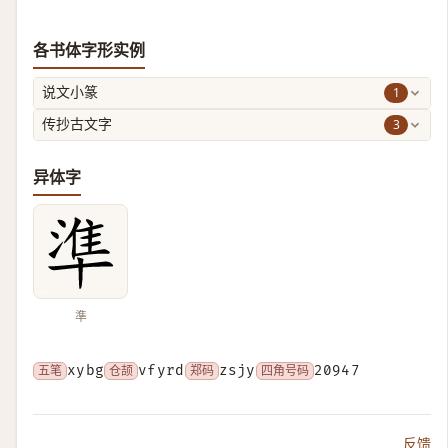
各书体字形实例
1
说文小篆
3
传抄古文字
异体字
準
五笔
xybg
仓颉
vfyrd
郑码
zsjy
四角号码
20947
反馈