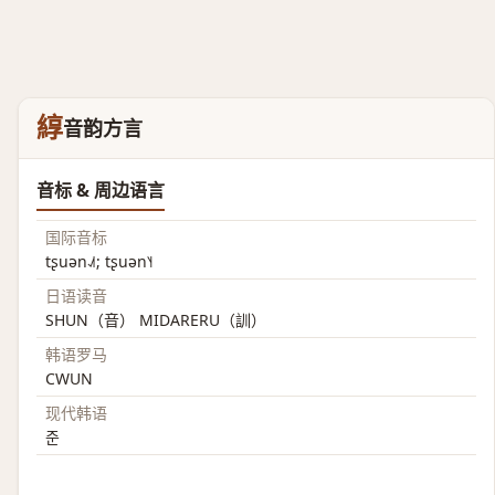
綧
音韵方言
音标 & 周边语言
国际音标
tʂuən˨˩˦; tʂuən˥˧
日语读音
SHUN（音） MIDARERU（訓）
韩语罗马
CWUN
现代韩语
준