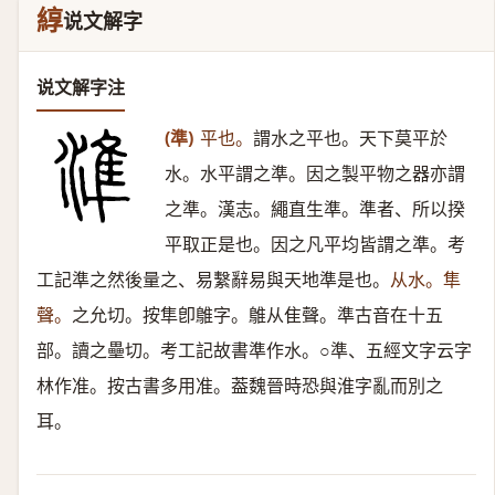
綧
说文解字
说文解字注
(準)
平也。
謂水之平也。天下莫平於
水。水平謂之準。因之製平物之器亦謂
之準。漢志。繩直生準。準者、所以揆
平取正是也。因之凡平均皆謂之準。考
工記準之然後量之、易繫辭易與天地準是也。
从水。隼
聲。
之允切。按隼卽鵻字。鵻从隹聲。準古音在十五
部。讀之壘切。考工記故書準作水。○準、五經文字云字
林作准。按古書多用准。葢魏晉時恐與淮字亂而別之
耳。