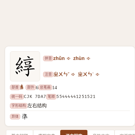
拼音
zhǔn
zhùn
注音
ㄓㄨㄣˇ
ㄓㄨㄣˋ
糹
部首
部外
总笔画
6
14
统一码
CJK 7DA7
笔顺
55444441251521
字形结构
左右结构
异体