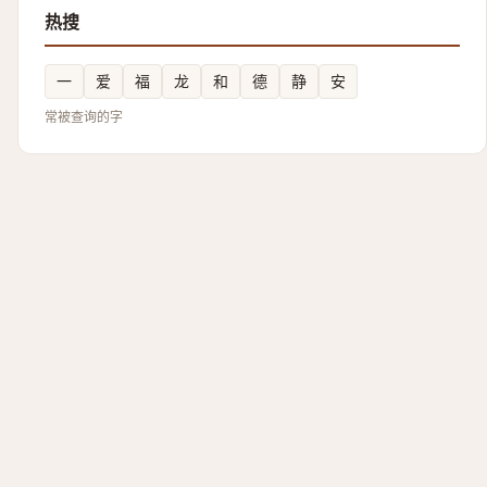
热搜
一
爱
福
龙
和
德
静
安
常被查询的字