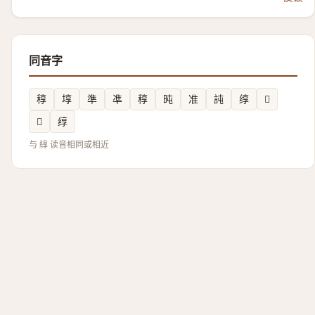
同音字
稕
埻
準
凖
稕
旽
准
訰
𬘯
𪟻
𥚠
𬘯
与 綧 读音相同或相近