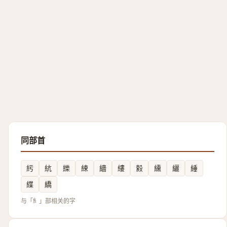
同部首
䊸
䋁
纅
綀
繬
縷
縠
纁
纚
綞
緤
繑
与「糹」部相关的字