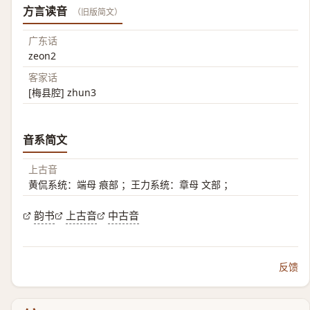
方言读音
（旧版简文）
广东话
zeon2
客家话
[梅县腔] zhun3
音系简文
上古音
黄侃系统：端母 痕部 ；王力系统：章母 文部 ；
韵书
上古音
中古音
反馈