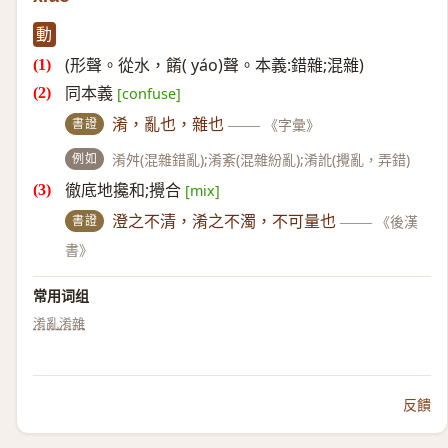
動
(形聲。從水，餚( yáo)聲。本義:錯雜;混雜)
同本義
[confuse]
書證
淆，亂也，雜也
——
《字彙》
例如
淆舛(混雜錯亂);淆紊(混雜紛亂);淆訛(攪亂，弄錯)
徹底地攙和;攪合
[mix]
書證
澄之不清，淆之不濁，不可量也
——
《後漢
書》
常用词组
淆亂
淆雜
反饋