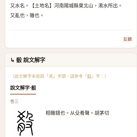
又水名。【土地名】河南陽城縣東北山，淆水所出。
又亂也，雜也。
反饋
↳ 殽 說文解字
（說文解字未收錄「淆」字頭，請參考「
殽
」字：）
說文解字·殽
卷三
相雜錯也。从殳肴聲。胡茅切