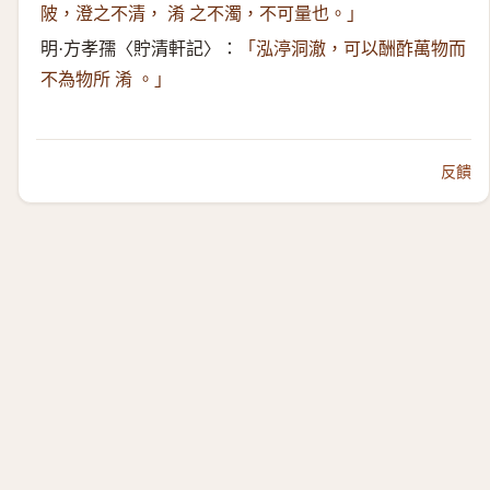
陂，澄之不清， 淆 之不濁，不可量也。」
明·方孝孺〈貯清軒記〉：
「泓渟洞澈，可以酬酢萬物而
不為物所 淆 。」
反饋