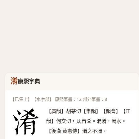
淆
康熙字典
【巳集上】【水字部】 康熙筆畫：12 部外筆畫：8
【廣韻】胡茅切【集韻】【韻會】【正
韻】何交切，
音爻。混淆，濁水。
𠀤
【後漢·黃憲傳】淆之不濁。