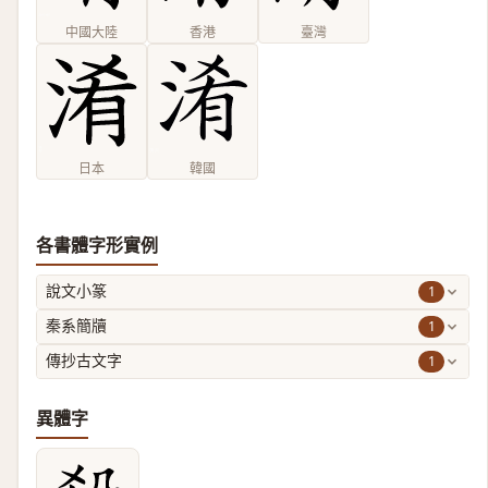
中國大陸
香港
臺灣
日本
韓國
各書體字形實例
1
說文小篆
1
秦系簡牘
1
傳抄古文字
異體字