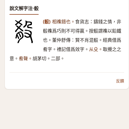
說文解字注·殽
(殽)
相襍錯也。
食貨志：鑄錢之情，非
殽襍爲巧則不可得贏。按殽謂襍以鉛鐵
也。董仲舒傳：賢不肖混殽。經典借爲
肴字。禮記借爲效字。
从殳。
取攪之之
意。
肴聲。
胡茅切。二部。
反饋