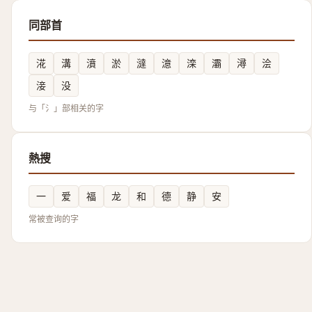
同部首
㳸
溝
濆
淤
澾
澺
滦
灞
潯
浍
淁
没
与「氵」部相关的字
熱搜
一
爱
福
龙
和
德
静
安
常被查询的字