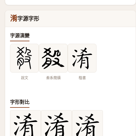
淆
字源字形
字源演變
說文
秦系簡牘
楷書
字形對比