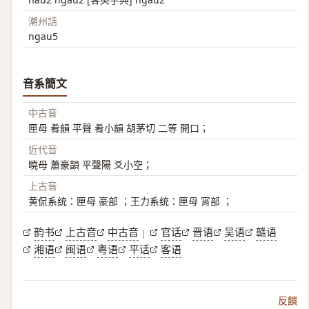
潮州話
ngau5
音系簡文
中古音
匣母 肴韻 平聲 肴小韻 胡茅切 二等 開口；
近代音
曉母 蕭豪韻 平聲陽 爻小空；
上古音
黄侃系统：匣母 豪部 ；王力系统：匣母 宵部 ；
韵书
上古音
中古音
官话
晋语
吴语
赣语
|
湘语
闽语
粤语
平话
客语
反饋