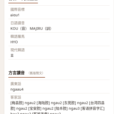
國際音標
ɕiɑu˧˥
日語讀音
KOU（音） MAJIRU（訓）
韓語羅馬
HYO
現代韓語
효
方言讀音
（舊版簡文）
廣東話
ngaau4
客家話
[梅县腔] ngau2 [海陆腔] ngau2 [东莞腔] ngau2 [台湾四县
腔] ngau2 [宝安腔] ngau2 [陆丰腔] ngau3 [客语拼音字汇]
hau2 ngau2 [客英字典] ngau2