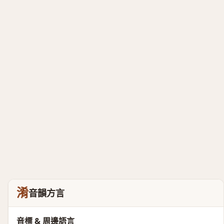
淆
音韻方言
音標 & 周邊語言