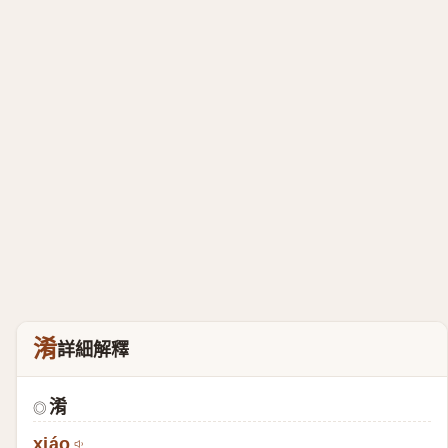
淆
詳細解釋
淆
◎
xiáo