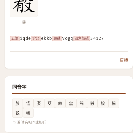
殽
五筆
iqde
倉頡
ekkb
鄭碼
vogq
四角號碼
34127
反饋
同音字
㬵
㑾
㚣
䒝
絞
㚠
誵
殽
姣
㮁
訤
崤
与 淆 读音相同或相近