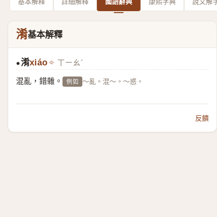
基本解釋
詳細解釋
國語辭典
康熙字典
說文解
淆
基本解釋
淆
xiáo
ㄒㄧㄠˊ
●
混亂，錯雜。
～亂。混～。～惑。
例如
反饋