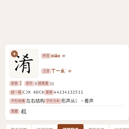
拼音
xiáo
注音
ㄒㄧㄠˊ
氵
部首
部外
總筆畫
3
11
統一碼
CJK 6DC6
筆順
44134132511
字形結構
字形分析
左右结构
形声从氵、肴声
異體