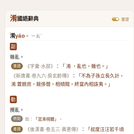
淆
國語辭典
書證
淆
yáo
ㄧㄠˊ
副
雜亂。
書證
《字彙·水部》
：
「 淆 ，亂也，雜也。」
《新唐書·卷九六·房玄齡傳》
：
「不為子孫立長久計，
淆 置嫬庶，競侈僭，相傾䦧，終當內相誅夷。」
動
攪亂。
例如
如：
。
「混淆視聽」
書證
《後漢書·卷五三·黃憲傳》
：
「叔度汪汪若千頃