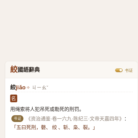
絞
國語辭典
书证
絞
jiǎo
ㄐㄧㄠˇ
名
用绳索将人犯吊死或勒死的刑罚。
书证
《资治通鉴·卷一六九·陈纪三·文帝天嘉四年》
：
「五曰死刑，磬、 绞 、斩、枭、裂。」