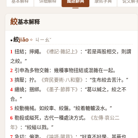
基本解释
详细解释
國語辭典
康熙字典
说文解
絞
基本解释
絞
jiǎo
ㄐㄧㄠˇ
●
扭結；擰繩。
：“若是兩股相交，則謂
《禮記·雜記上》
之絞。”
引申為多物交雜：幾種事物扭結或混雜在一起。
擠壓；拧。
：“生布絞去苦汁。”
《齊民要術·八和齏》
纏繞；捆綁。
：“葛以緘之，絞之不
《墨子·節葬下》
合。”
絞動機械。如絞車、絞盤。“絞着轆轤汲水。”
勒殺或縊死，古代一種處決方式。
《左傳·哀公二
：“絞縊以戮。”
年》
急切；偏激。
：“好直不好學，其蔽也
《論語·陽貨》