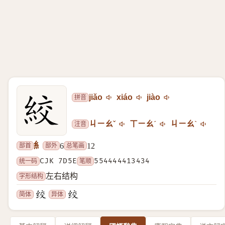
拼音
jiǎo
xiáo
jiào
注音
ㄐㄧㄠˇ
ㄒㄧㄠˊ
ㄐㄧㄠˋ
糹
部首
部外
总笔画
6
12
统一码
CJK 7D5E
笔顺
554444413434
字形结构
左右结构
简体
异体