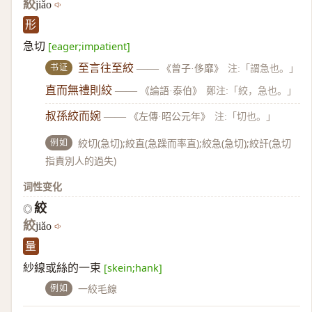
絞
jiǎo
形
急切
[eager;impatient]
书证
至言往至絞
——
《曾子·侈靡》
注:「謂急也。」
直而無禮則絞
——
《論語·泰伯》
鄭注:「絞，急也。」
叔孫絞而婉
——
《左傳·昭公元年》
注:「切也。」
例如
絞切(急切);絞直(急躁而率直);絞急(急切);絞訐(急切
指責別人的過失)
词性变化
絞
◎
絞
jiǎo
量
紗線或絲的一束
[skein;hank]
例如
一絞毛線