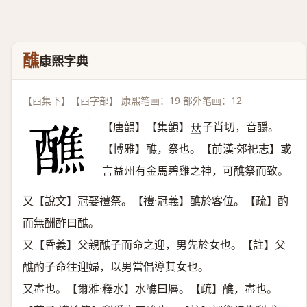
醮
康熙字典
【酉集下】【酉字部】 康熙笔画：19 部外笔画：12
【唐韻】【集韻】
子肖切，音釂。
𠀤
【博雅】醮，祭也。【前漢·郊祀志】或
言益州有金馬碧雞之神，可醮祭而致。
又【說文】冠娶禮祭。【禮·冠義】醮於客位。【疏】酌
而無酬酢曰醮。
又【昏義】父親醮子而命之迎，男先於女也。【註】父
醮酌子命往迎婦，以男當倡導其女也。
又盡也。【爾雅·釋水】水醮曰厬。【疏】醮，盡也。