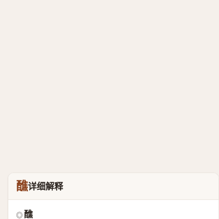
醮
详细解释
醮
◎