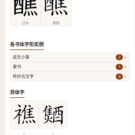
日本
韩国
各书体字形实例
2
说文小篆
1
隶书
4
传抄古文字
异体字
𥛲
𨣐