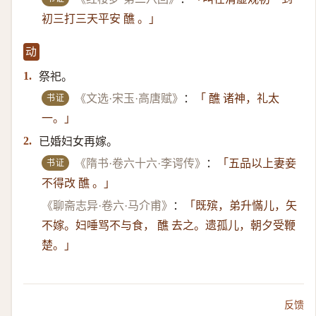
初三打三天平安 醮 。」
动
祭祀。
1.
书证
《文选·宋玉·高唐赋》
：
「 醮 诸神，礼太
一。」
已婚妇女再嫁。
2.
书证
《隋书·卷六十六·李谔传》
：
「五品以上妻妾
不得改 醮 。」
《聊斋志异·卷六·马介甫》
：
「既殡，弟升慲儿，矢
不嫁。妇唾骂不与食， 醮 去之。遗孤儿，朝夕受鞭
楚。」
反馈