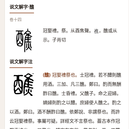
说文解字·醮
卷十四
冠娶禮。祭。从酉焦聲。
，醮或从
𥛲
示。子肖切
说文解字注
(醮)
冠娶禮祭也。
士冠禮。若不醴則醮
用酒。三加、凡三醮。鄭曰。酌而無酬
酢曰醮。士昏禮。父醮子。命之迎婦。
嫡婦則酌之以醴。庶婦使人醮之。酌之
以酒。鄭曰。酒不酬酢曰醮。依鄭說、非謂祭也。而許
云冠娶禮祭。事屬可疑。詳經文不言祭也。葢古本作冠