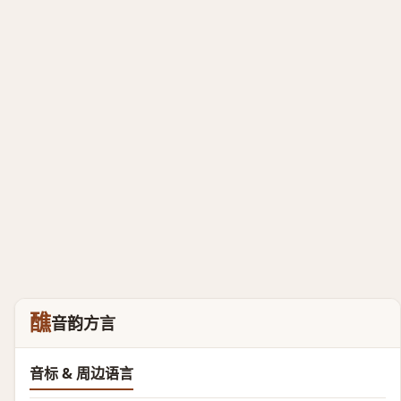
醮
音韵方言
音标 & 周边语言