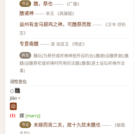
书证
醮，祭也
——
《广雅》
醮诸神
——
宋玉 《高唐赋》
益州有金马碧鸡之神，可醮祭而致
——
《汉书·郊祀
志》
专意斋醮
——
清·张廷玉 《明史》
例如
醮坛(为祭祀或祈祷神祗所设的台);醮谢(设醮祭谢);醮
器(设醮祭祀或祈祷时所用的法器);醮事(道士设坛祈祷作法
事)
词性变化
醮
◎
jiào
动
嫁
[marry]
书证
未嫁而丧二夫，故十九犹未醮也
——
《聊斋
志异》