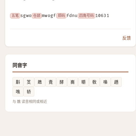
五笔
sgwo
仓颉
mwogf
郑码
fdnu
四角号码
10631
反馈
同音字
斠
笅
趭
斍
酵
㠐
㬭
敎
嘄
趫
噍
轿
与 醮 读音相同或相近