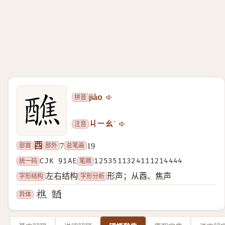
拼音
jiào
注音
ㄐㄧㄠˋ
酉
部首
部外
总笔画
7
19
统一码
CJK 91AE
笔顺
1253511324111214444
字形结构
字形分析
左右结构
形声；从酉、焦声
异体