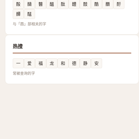
酘
醻
䤗
醞
酞
醴
䣫
酷
䤐
酑
醰
䣿
与「酉」部相关的字
热搜
一
爱
福
龙
和
德
静
安
常被查询的字