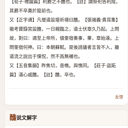
【荀子·禮論篇】利爵之不醮也。【註】謂祭祀告利成，
其爵不卒奠於筵前也。
又【正字通】凡僧道設壇祈禱曰醮。【張端義·貴耳集】
徽考寶籙宮設醮，一日親臨之，道士伏章久乃起。上問
故，對曰：適至上帝所，値奎宿奏事，畢，章始達。上
問奎宿何神。曰：本朝蘇軾。是後謗議者言皆不入，雖
道流之說出于戃怳，然不爲無補也。
又【五音集韻】昨焦切，音樵。與憔同。【莊子·盜跖
篇】滿心戚醮。【註】醮，卒也。
反馈
醮
说文解字