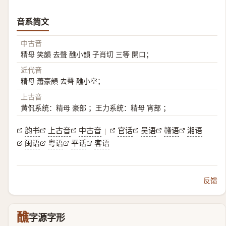
音系简文
中古音
精母 笑韻 去聲 醮小韻 子肖切 三等 開口；
近代音
精母 蕭豪韻 去聲 醮小空；
上古音
黄侃系统：精母 豪部 ；王力系统：精母 宵部 ；
韵书
上古音
中古音
官话
吴语
赣语
湘语
|
闽语
粤语
平话
客语
反馈
醮
字源字形