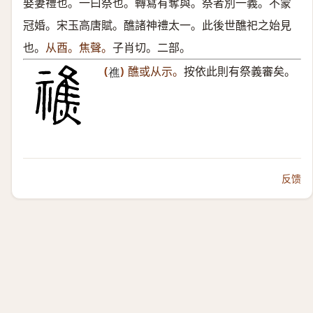
娶妻禮也。一曰祭也。轉寫有奪與。祭者別一義。不蒙
冠婚。宋玉高唐賦。醮諸神禮太一。此後世醮祀之始見
也。
从酉。焦聲。
子肖切。二部。
(
)
醮或从示。
按依此則有祭義審矣。
𥛲
反馈