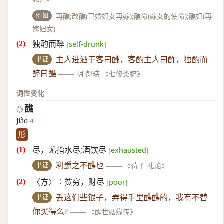
例如
再醮;改醮(已婚妇女再嫁);醮命(嫁女的使命);醮妇(再
嫁妇女)
独酌而醉
[self-drunk]
书证
主人进酒于客曰酬，客酌主人曰酢，独酌而
醉曰醮
——
明·郎瑛 《七修类稿》
词性变化
醮
◎
jiào
形
尽，尤指水尽;酒饮尽
[exhausted]
书证
利爵之不醮也
——
《荀子·礼论》
〈方〉∶贫穷，财尽
[poor]
书证
丢这们些银子，弄得手里醮醮的，我有不替
你买得么?
——
《醒世姻缘传》