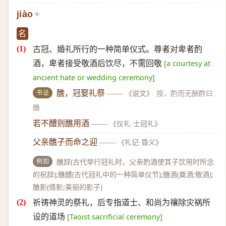
jiào
名
古冠、婚礼所行的一种简单仪式。尊者对卑者酌
酒，卑者接受敬酒后饮尽，不需回敬
[a courtesy at
ancient hate or wedding ceremony]
书证
醮，冠娶礼祭
——
《说文》
按，酌而无酬酢曰
醮
若不醴则醮用酒
——
《仪礼·士冠礼》
父亲醮子而命之迎
——
《礼记·昏义》
例如
醮辞(古代举行冠礼时，父亲酌酒使其子饮用时所念
的祝辞);醮醴(古代冠礼中的一种简单仪节);醮酒(奠酒;敬酒);
醮影(倩影;美丽的影子)
祈祷神灵的祭礼，后专指道士、和尚为禳除灾祸所
设的道场
[Taoist sacrificial ceremony]