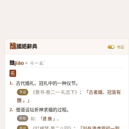
醮
國語辭典
书证
醮
jiào
ㄐㄧㄠˋ
名
古代婚礼、冠礼中的一种仪节。
1.
书证
《晋书·卷二一·礼志下》
：
「古者婚、冠皆有
醮 。」
僧道设坛祈神求福的过程。
2.
例如
如：
。
「建 醮 」
书证
《红楼梦·第二八回》
：
「叫在清虚观初一到