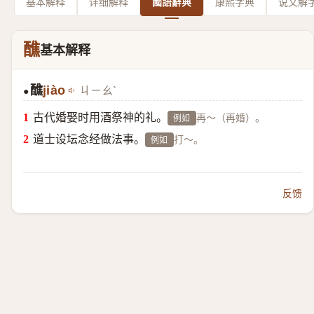
基本解释
详细解释
國語辭典
康熙字典
说文解
醮
基本解释
醮
jiào
ㄐㄧㄠˋ
●
古代婚娶时用酒祭神的礼。
再～（再婚）。
例如
道士设坛念经做法事。
打～。
例如
反馈