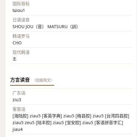
国际音标
tɕiɑu˥˧
日语读音
SHOU JOU（音） MATSURU（訓）
韩语罗马
CHO
现代韩语
초
方言读音
（旧版简文）
广东话
ziu3
客家话
[海陆腔] ziau5 [客英字典] ziau5 [梅县腔] ziau5 [台湾四县腔]
ziau5 zeu5 [陆丰腔] ziau5 [宝安腔] ziau5 [客语拼音字汇]
jiau4