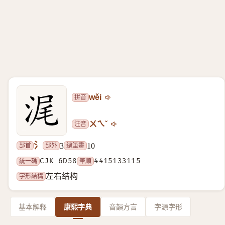
拼音
wěi
注音
ㄨㄟˇ
氵
部首
部外
總筆畫
3
10
統一碼
CJK 6D58
筆順
4415133115
字形結構
左右结构
基本解釋
康熙字典
音韻方言
字源字形