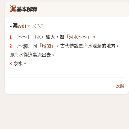
浘
基本解釋
浘
wěi
ㄨㄟˇ
●
〔～～〕（水）盛大，如
。
「河水～～」
〔～
〕同
，古代傳說是海水泄漏的地方，
「尾閭」
𤁵
即海水從這裏流出去。
泉水。
反饋