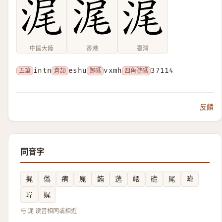
中國大陸
香港
臺灣
五筆
intn
倉頡
eshu
鄭碼
vxmh
四角號碼
37114
反饋
同音字
捤
儰
痏
廆
鲔
䓕
㟪
硊
尾
暐
瑋
娓
与 浘 读音相同或相近