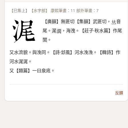
【巳集上】【水字部】 康熙筆畫：11 部外筆畫：7
【廣韻】無匪切【集韻】武匪切，
音
𠀤
尾。浘
，海洩。【莊子·秋水篇】作尾
𤁵
閭。
又水流貌。與浼同。【詩·邶風】河水浼浼。【韓詩】作
河水浘浘。
又【類篇】一曰泉底。
反饋