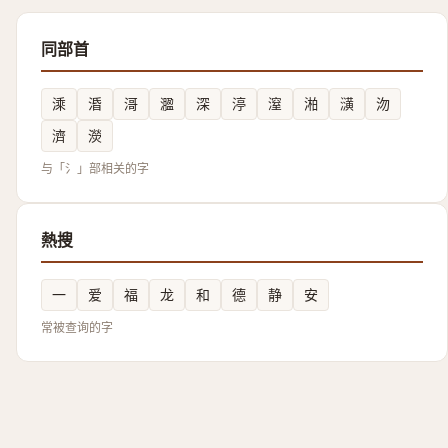
同部首
溗
涽
滒
㵬
深
渟
潌
湐
㶂
沕
濟
濙
与「氵」部相关的字
熱搜
一
爱
福
龙
和
德
静
安
常被查询的字