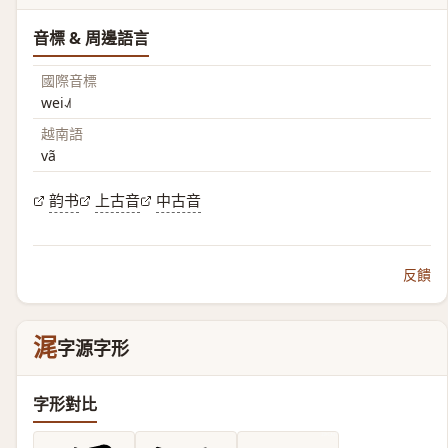
音標 & 周邊語言
國際音標
wei˨˩˦
越南語
vã
韵书
上古音
中古音
反饋
浘
字源字形
字形對比