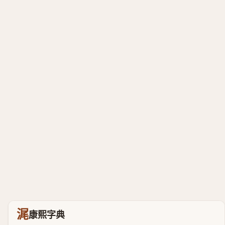
浘
康熙字典