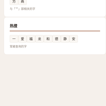
芀
蕘
与「艹」部相关的字
热搜
一
爱
福
龙
和
德
静
安
常被查询的字