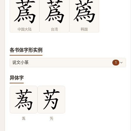
中国大陆
台湾
韩国
各书体字形实例
1
说文小篆
异体字
蒍
𫇭