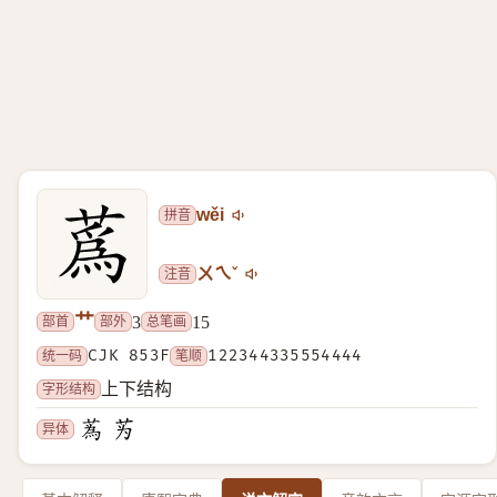
拼音
wěi
注音
ㄨㄟˇ
艹
部首
部外
总笔画
3
15
统一码
CJK 853F
笔顺
122344335554444
字形结构
上下结构
异体