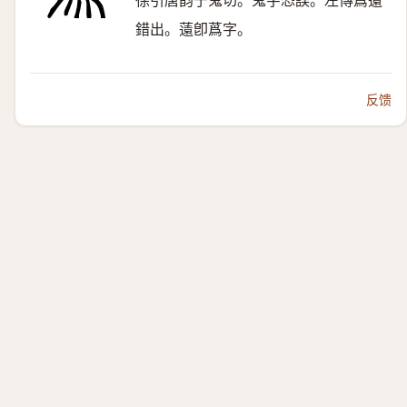
徐引唐韵于鬼切。鬼字恐誤。左傳蔿薳
錯出。薳卽蔿字。
反馈