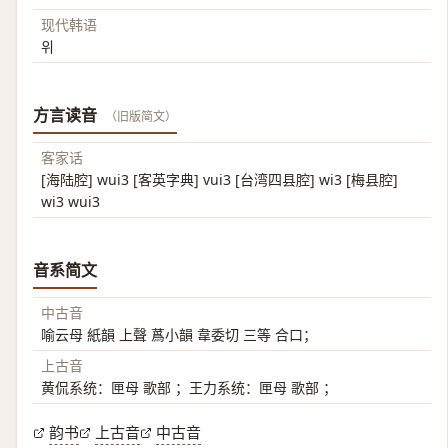
现代韩语
위
方言读音
（旧版简文）
客家话
[海陆腔] wui3 [客英字典] vui3 [台湾四县腔] wi3 [梅县腔]
wi3 wui3
音系简文
中古音
喻云母 紙韻 上聲 蔿小韻 韋委切 三等 合口；
上古音
黄侃系统：匣母 歌部 ；王力系统：匣母 歌部 ；
韵书
上古音
中古音