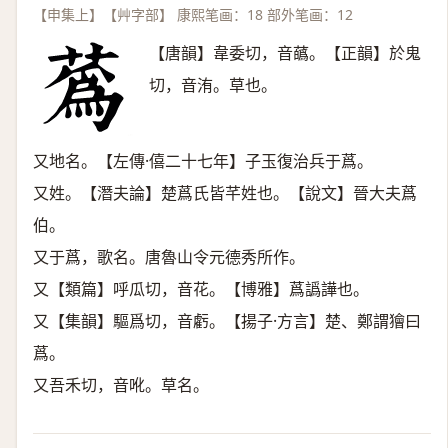
【申集上】【艸字部】 康熙笔画：18 部外笔画：12
【唐韻】韋委切，音蘤。【正韻】於鬼
切，音洧。草也。
又地名。【左傳·僖二十七年】子玉復治兵于蔿。
又姓。【潛夫論】楚蔿氏皆芊姓也。【說文】晉大夫蔿
伯。
又于蔿，歌名。唐魯山令元德秀所作。
又【類篇】呼瓜切，音花。【博雅】蔿譌譁也。
又【集韻】驅爲切，音虧。【揚子·方言】楚、鄭謂獪曰
蔿。
又吾禾切，音吪。草名。