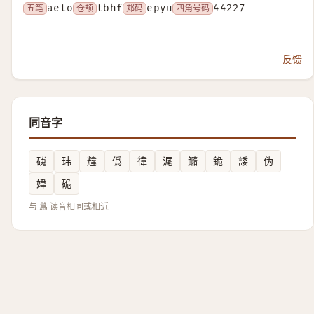
五笔
aeto
仓颉
tbhf
郑码
epyu
四角号码
44227
反馈
同音字
䃬
玮
韑
僞
徫
浘
䲊
䤥
諉
伪
媁
硊
与 蔿 读音相同或相近