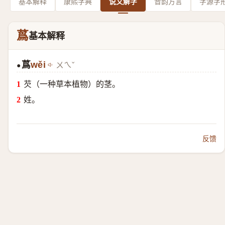
基本解释
康熙字典
说文解字
音韵方言
字源字
蔿
基本解释
蔿
wěi
ㄨㄟˇ
●
芡（一种草本植物）的茎。
姓。
反馈