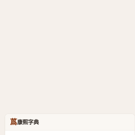
蔿
康熙字典