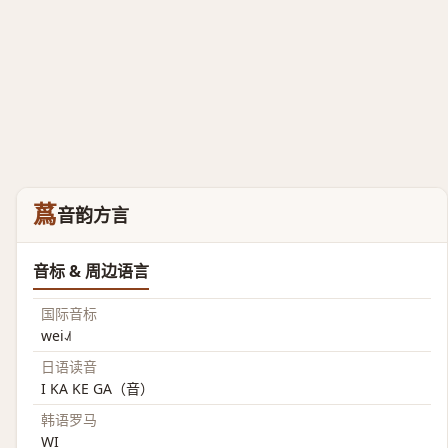
蔿
音韵方言
音标 & 周边语言
国际音标
wei˨˩˦
日语读音
I KA KE GA（音）
韩语罗马
WI