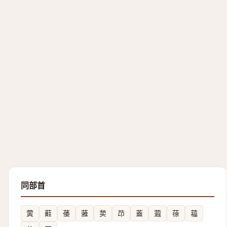
同部首
蔩
蘣
䔀
蕥
荬
䒢
蓋
蕸
蒣
䕐