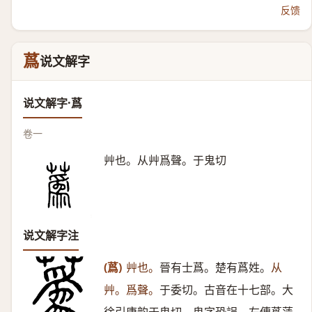
反馈
蔿
说文解字
说文解字·蔿
卷一
艸也。从艸爲聲。于鬼切
说文解字注
(蔿)
艸也。
晉有士蔿。楚有蔿姓。
从
艸。爲聲。
于委切。古音在十七部。大