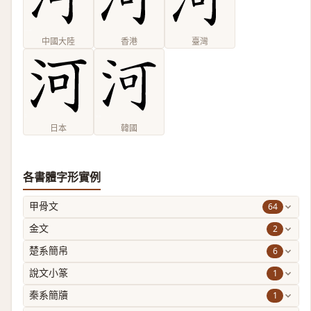
中國大陸
香港
臺灣
日本
韓國
各書體字形實例
64
甲骨文
2
金文
6
楚系簡帛
1
說文小篆
1
秦系簡牘