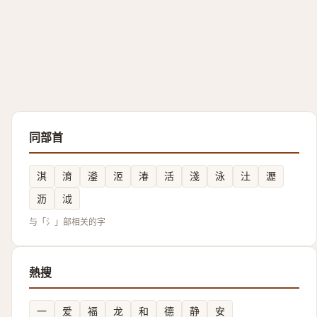
同部首
淇
淯
㵚
洍
湷
活
淺
泳
汢
瀝
沥
泧
与「氵」部相关的字
熱搜
一
爱
福
龙
和
德
静
安