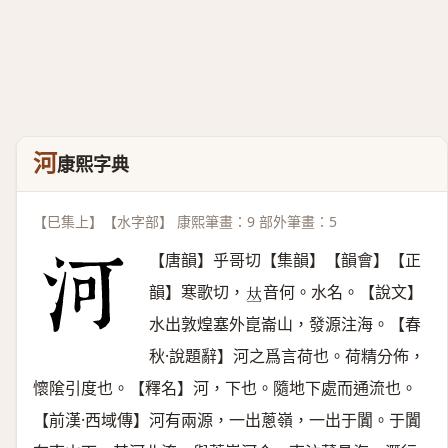
河
康熙字典
【巳集上】【水字部】 康熙筆畫：9 部外筆畫：5
【唐韻】乎哥切【集韻】【韻會】【正
韻】寒歌切，
音何。水名。【說文】
𠀤
水出敦煌塞外崑崙山，發源注海。【春
秋·說題辭】河之爲言荷也。荷精分佈，
懷隂引度也。【釋名】河，下也。隨地下處而通流也。
【前漢·西域傳】河有兩源，一出蔥嶺，一出于闐。于闐