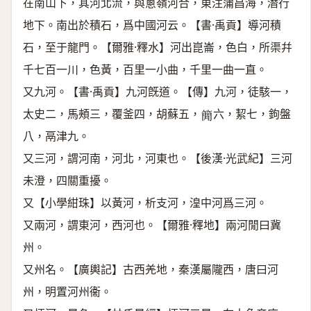
在南山下，其河北流，與蔥嶺河合，東注蒲昌海，潛行
地下。南出於積石，爲中國河云。【書·禹貢】導河積
石，至于龍門。【爾雅·釋水】河出崑崙，色白，所渠幷
千七百一川，色黃，百里一小曲，千里一曲一直。
又九河。【書·禹貢】九河旣道。【傳】九河，徒駭一，
太史二，馬頰三，覆釜四，胡蘇五，
六，絜七，鉤盤
𥳑
八，鬲津九。
又三河，謂河南，河北，河東也。【後漢·光武紀】三河
未澄，四關重擾。
又【小學紺珠】以黃河，析支河，湟中河爲三河。
又兩河，謂東河，西河也。【爾雅·釋地】兩河閒曰冀
州。
又州名。【廣輿記】古西羌地，秦漢屬隴西，唐曰河
州，明置河州衞。