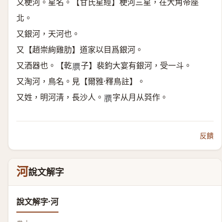
又梗河。星名。【甘氏星經】梗河三星，在大角帝座
北。
又銀河，天河也。
又【趙崇絢雞肋】道家以目爲銀河。
又酒器也。【乾
子】裴鈞大宴有銀河，受一斗。
𦠆
又淘河，鳥名。見【爾雅·釋鳥註】。
又姓，明河淸，長沙人。
字从月从㢲作。
𦠆
反饋
河
說文解字
說文解字·河