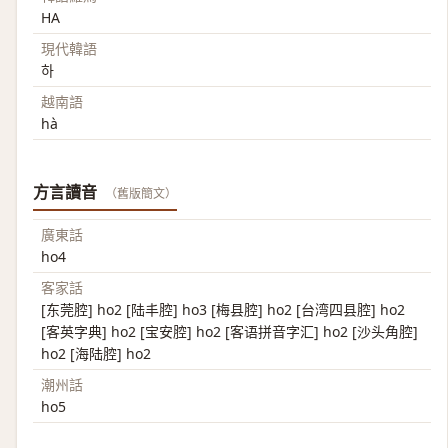
HA
現代韓語
하
越南語
hà
方言讀音
（舊版簡文）
廣東話
ho4
客家話
[东莞腔] ho2 [陆丰腔] ho3 [梅县腔] ho2 [台湾四县腔] ho2
[客英字典] ho2 [宝安腔] ho2 [客语拼音字汇] ho2 [沙头角腔]
ho2 [海陆腔] ho2
潮州話
ho5