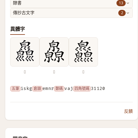
13
隸書
2
傳抄古文字
異體字
𢀎
𤿁
𤿄
五筆
iskg
倉頡
emnr
鄭碼
vaj
四角號碼
31120
反饋