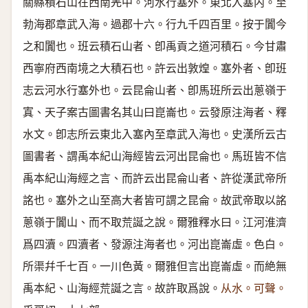
關縣積石山在西南羌中。河水行塞外。東北入塞内。至
勃海郡章武入海。過郡十六。行九千四百里。按于闐今
之和闐也。班云積石山者、卽禹貢之道河積石。今甘肅
西寧府西南境之大積石也。許云出敦煌。塞外者、卽班
志云河水行塞外也。云昆侖山者、卽馬班所云出蔥嶺于
寘、天子案古圖書名其山曰崑崙也。云發原注海者、釋
水文。卽志所云東北入塞內至章武入海也。史漢所云古
圖書者、謂禹本紀山海經皆云河出昆侖也。馬班皆不信
禹本紀山海經之言、而許云出昆侖山者、許從漢武帝所
詺也。塞外之山至高大者皆可謂之昆侖。故武帝取以詺
蔥嶺于闐山、而不取荒誕之說。爾雅釋水曰。江河淮濟
爲四瀆。四瀆者、發源注海者也。河出崑崙虛。色白。
所渠幷千七百。一川色黃。爾雅但言出崑崙虛。而絶無
禹本紀、山海經荒誕之言。故許取爲說。
从水。可聲。