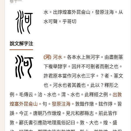
卷十一
水。出焞煌塞外昆侖山，發原注海。从
水可聲。乎哥切
說文解字注
(河)
河水。
各本水上無河字。由盡刪篆
下複舉隸字。因幷不可刪者而刪之也。
許君原本當作河水也三字。？者、篆文
也。河水也者其義也。此以？釋形之
例。毛傳云。洽、水也。渭、水也。此釋經之例。
出敦
煌塞外昆侖山。
句。
發原注海。
敦鍇作燉。鉉作焞。皆
誤。今正。唐朝乃作燉煌。見元和郡縣志。前此皆作
敦。酈氏書引應劭地理風俗記曰。敦、大也。煌、盛