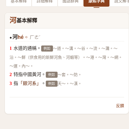
基本解釋
詳細解釋
國語辭典
康熙字典
說文解
河
基本解釋
河
hé
ㄏㄜˊ
●
水道的通稱。
～道。～溝。～谷。～流。～灘。～
例如
沿。～鮮（供食用的新鮮河魚、河蝦等）。～港。～灣。～網。
～運。內～。
特指中國黃河。
～套。～防。
例如
指
。
天～。～漢。
「銀河系」
例如
反饋