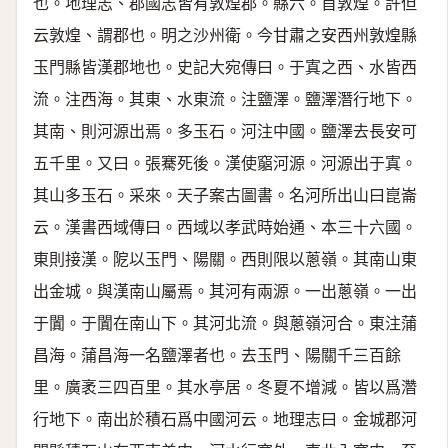
也。地理志、郡國志皆有敦煌郡。縣六。首敦煌。許但
云敦煌、謂郡也。明之沙州衛。今甘肅之安西州敦煌縣
玉門縣皆漢郡地也。史記大宛傳曰。于寘之西、水皆西
流。注西海。其東、水東流。注鹽澤。鹽澤潛行地下。
其南、則河源出焉。多玉石。河注中國。鹽澤去長安可
五千里。又曰。張騫死後。漢使竆河源。河源出于寘。
其山多玉石。采來。天子案古圖書。名河所出山曰崑崙
云。漢書西域傳曰。西域以孝武時始通、本三十六國。
東則接漢。阸以玉門、陽關。西則限以蔥嶺。其南山東
出金城。與漢南山屬焉。其河有兩源。一出蔥嶺。一出
于闐。于闐在南山下。其河北流。與蔥嶺河合。東注蒲
昌海。蒲昌海一名鹽澤者也。去玉門、陽關千三百餘
里。廣袤三四百里。其水亭居。冬夏不增減。皆以爲濳
行地下。南出於積石爲中國河云。地理志曰。金城郡河