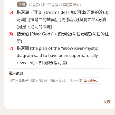
例如
河星(銀河中的星星);河雲(指銀河)
指河洲，河濱 [streamside]。如: 河津(河邊的渡口);
河澳(河邊彎曲的地面);河潤(指沿河溼潤之地);河濆
(河邊，沿河的高地)
指河伯 [River Gods]。如:河公(河伯);河庭(河伯的住
所)
指河圖 [the plan of the Yellow River-mystic
diagram said to have been supernaturally
revealed]。如:河紀(指河圖)
常用词组
河岸
河北梆子
河邊
河濱
河伯
河槽
河叉
河川
河牀
河道
显示更多...
反饋