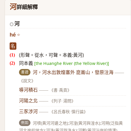
河
詳細解釋
河
◎
hé
名
(形聲。從水，可聲。本義:黃河)
同本義
[the Huanghe River (the Yellow River)]
書證
河，河水出敦煌塞外 崑崙山，發原注海
——
《說文》
導河積石
——
《書·禹貢》
河陽之北
——
《列子·湯問》
三豕涉河
——
《呂氏春秋·慎行論》
例如
河堧(黃河河邊之地);河湟(黃河與湟水);河朔(泛指黃
河北岸的地方);河洛(黃河與洛水);河塹(黃河沿岸的壕溝)