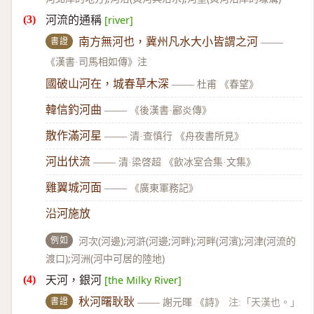
河流的通稱
[river]
書證
南方無河也，冀州凡水大小皆謂之河
——
《漢書·司馬相如傳》注
國破山河在，城春草木深
——
杜甫 《春望》
韓信釣河曲
——
《後漢書·酈炎傳》
散作滿河星
——
清·查慎行 《舟夜書所見》
河出伏流
——
清·梁啓超 《飲冰室合集·文集》
雞翼城河面
——
《廣東軍務記》
沿河施放
例如
河次(河邊);河滸(河邊;河畔);河畔(河濱);河津(河流的
渡口);河洲(河中可居的陸地)
天河，銀河
[the Milky River]
書證
秋河曙耿耿
——
謝元暉 《詩》
注:「天漢也。」