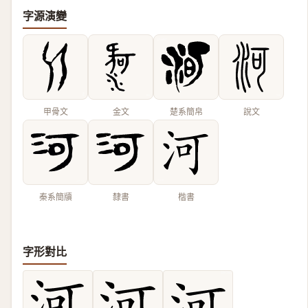
字源演變
甲骨文
金文
楚系簡帛
說文
秦系簡牘
隸書
楷書
字形對比