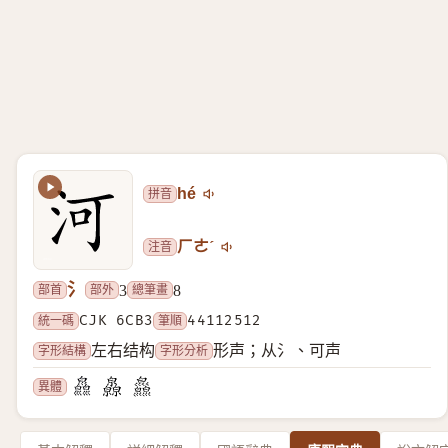
拼音
hé
注音
ㄏㄜˊ
氵
部首
部外
總筆畫
3
8
統一碼
CJK 6CB3
筆順
44112512
字形結構
字形分析
左右结构
形声；从氵、可声
異體