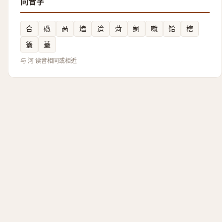
同音字
合
礉
咼
熆
䢔
菏
魺
噈
饸
㮫
篕
蓋
与 河 读音相同或相近