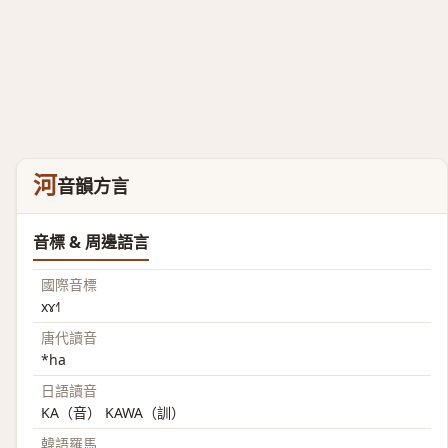
河
音韻方言
音標 & 周邊語言
國際音標
xɤ˧˥
唐代讀音
*ha
日語讀音
KA（音） KAWA（訓）
韓語羅馬