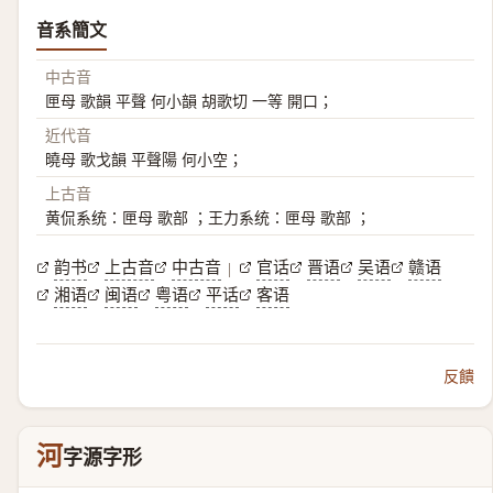
音系簡文
中古音
匣母 歌韻 平聲 何小韻 胡歌切 一等 開口；
近代音
曉母 歌戈韻 平聲陽 何小空；
上古音
黄侃系统：匣母 歌部 ；王力系统：匣母 歌部 ；
韵书
上古音
中古音
官话
晋语
吴语
赣语
|
湘语
闽语
粤语
平话
客语
反饋
河
字源字形