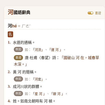
河
國語辭典
書證
河
hé
ㄏㄜˊ
名
水道的通稱。
1.
例如
如：
、
。
「河流」
「運 河 」
書證
唐·杜甫〈春望〉詩：
「國破山 河 在，城春草
木深。」
黃 河 的簡稱。
2.
例如
如：
。
「河套」
成河川狀的群體。
3.
例如
如：
、
。
「星 河 」
「銀 河 」
姓。如南北朝時有 河 禎。
4.