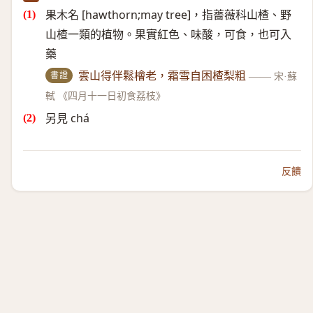
果木名 [hawthorn;may tree]，指薔薇科山楂、野
山楂一類的植物。果實紅色、味酸，可食，也可入
藥
書證
雲山得伴鬆檜老，霜雪自困楂梨粗
——
宋·蘇
軾 《四月十一日初食荔枝》
另見 chá
反饋