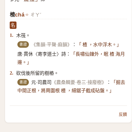
楂
chá
ㄔㄚˊ
名
木筏。
1.
書證
《集韻·平聲·麻韻》
：
「 楂 ，水中浮木。」
唐·貫休〈寄李道士〉詩：
「長嘯仙鐘外，眠 楂 海月
邊。」
砍伐後所留的樹樁。
2.
書證
元·司農司
《農桑輯要·卷三·接廢樹》
：
「掘去
中間正根，將周圍根 楂 ，細鋸子截成砧盤。」
反饋