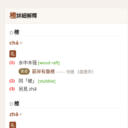
楂
詳細解釋
楂
◎
chá
名
水中木筏
[wood raft]
書證
窮岸有盤楂
——
何遜 《度連圻》
同「槎」
[stubble]
另見 zhā
楂
◎
zhā
名