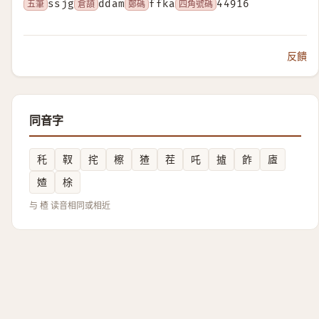
五筆
ssjg
倉頡
ddam
鄭碼
ffka
四角號碼
44916
反饋
同音字
秅
靫
挓
檫
猹
茬
吒
摣
飵
㢒
㜁
梌
与 楂 读音相同或相近