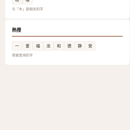
与「木」部相关的字
熱搜
一
爱
福
龙
和
德
静
安
常被查询的字