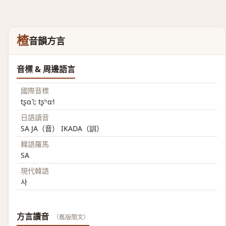
楂
音韻方言
音標 & 周邊語言
國際音標
tʂɑ˥; tʂʰɑ˧˥
日語讀音
SA JA（音） IKADA（訓）
韓語羅馬
SA
現代韓語
사
方言讀音
（舊版簡文）