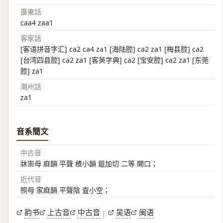
廣東話
caa4 zaa1
客家話
[客语拼音字汇] ca2 ca4 za1 [海陆腔] ca2 za1 [梅县腔] ca2
[台湾四县腔] ca2 za1 [客英字典] ca2 [宝安腔] ca2 za1 [东莞
腔] za1
潮州話
za1
音系簡文
中古音
牀崇母 麻韻 平聲 楂小韻 鉏加切 二等 開口；
近代音
照母 家麻韻 平聲陰 査小空；
韵书
上古音
中古音
吴语
闽语
|