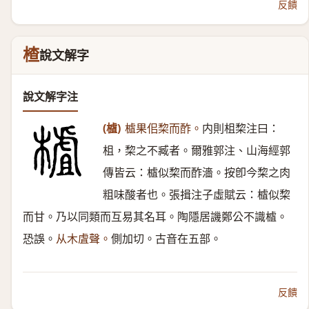
反饋
楂
說文解字
說文解字注
(樝)
樝果佀棃而酢。
内則柤棃注曰：
柤，棃之不臧者。爾雅郭注、山海經郭
傳皆云：樝似棃而酢濇。按卽今棃之肉
粗味酸者也。張揖注子虛賦云：樝似棃
而甘。乃以同類而互易其名耳。陶隱居譏鄭公不識樝。
恐誤。
从木虘聲。
側加切。古音在五部。
反饋