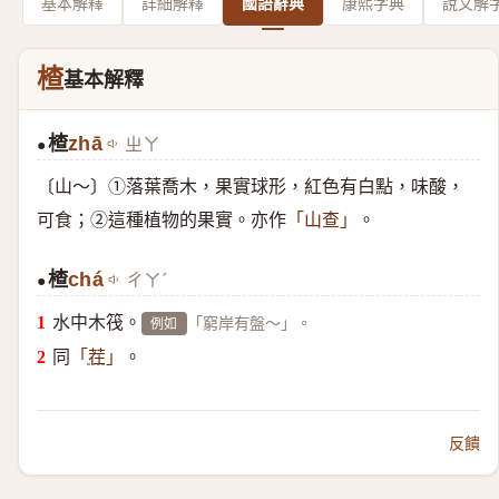
基本解釋
詳細解釋
國語辭典
康熙字典
說文解
楂
基本解釋
楂
zhā
ㄓㄚ
●
〔山～〕①落葉喬木，果實球形，紅色有白點，味酸，
可食；②這種植物的果實。亦作
。
「山查」
楂
chá
ㄔㄚˊ
●
水中木筏。
「窮岸有盤～」。
例如
同
。
「
茬
」
反饋