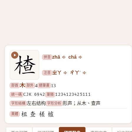
拼音
zhā
chá
注音
ㄓㄚ
ㄔㄚˊ
木
部首
部外
總筆畫
4
13
統一碼
CJK 6942
筆順
1234123425111
字形結構
字形分析
左右结构
形声；从木、查声
異體