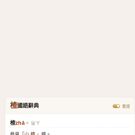
楂
國語辭典
書證
楂
zhā
ㄓㄚ
參見
條。
「
山 楂
」