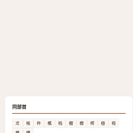
同部首
朮
㮐
杵
欍
档
櫚
櫪
榨
極
栕
槜
樓