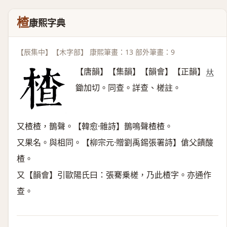
楂
康熙字典
【辰集中】【木字部】 康熙筆畫：13 部外筆畫：9
【唐韻】【集韻】【韻會】【正韻】
𠀤
鋤加切。同查。詳查、槎註。
又楂楂，鵲聲。【韓愈·雜詩】鵲鳴聲楂楂。
又果名。與柤同。【柳宗元·贈劉禹錫張署詩】傖父饋酸
楂。
又【韻會】引歐陽氏曰：張騫乗槎，乃此楂字。亦通作
查。