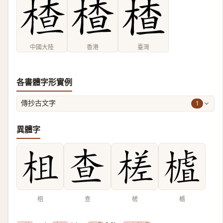
中國大陸
香港
臺灣
各書體字形實例
1
傳抄古文字
異體字
柤
查
槎
樝