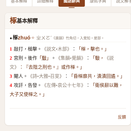
基本解釋
詳細解釋
國語辭典
康熙字典
說文解
椓
基本解釋
椓
zhuó
ㄓㄨㄛˊ
《廣韻》竹角切，入覺知。屋部。
●
敲打，槌擊。
：
《説文•木部》
「椓，擊也。」
宮刑。後作
。
：
「
斀
」
《集韻•覺韻》
「斀，
《説
文》
：『去陰之刑也。』或作椓。」
閹人。
：
《詩•大雅•召旻》
「昏椓靡共，潰潰回遹。」
攻訐，告發。
：
《左傳•哀公十七年》
「衛侯辭以難，
大子又使椓之。」
反饋