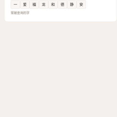
一
爱
福
龙
和
德
静
安
常被查询的字