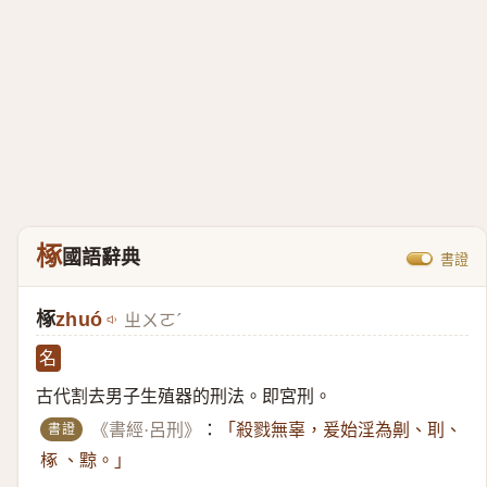
椓
國語辭典
書證
椓
zhuó
ㄓㄨㄛˊ
名
古代割去男子生殖器的刑法。即宮刑。
書證
《書經·呂刑》
：
「殺戮無辜，爰始淫為劓、刵、
椓 、黥。」