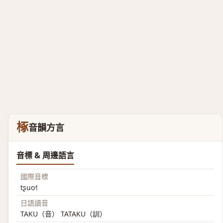
椓
音韻方言
音標 & 周邊語言
國際音標
tʂuo˧˥
日語讀音
TAKU（音） TATAKU（訓）