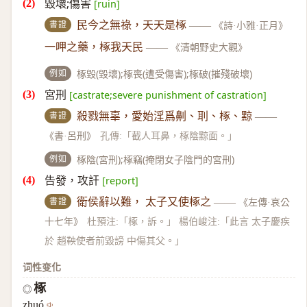
毀壞;傷害
[ruin]
書證
民今之無祿，天天是椓
——
《詩·小雅·正月》
一呷之藥，椓我天民
——
《清朝野史大觀》
例如
椓毀(毀壞);椓喪(遭受傷害);椓破(摧殘破壞)
宮刑
[castrate;severe punishment of castration]
書證
殺戮無辜，愛始淫爲劓、刵、椓、黥
——
《書·呂刑》
孔傳:「截人耳鼻，椓陰黥面。」
例如
椓陰(宮刑);椓竊(掩閉女子陰門的宮刑)
告發，攻訐
[report]
書證
衛侯辭以難， 太子又使椓之
——
《左傳·哀公
十七年》
杜預注:「椓，訴。」 楊伯峻注:「此言 太子慶疾
於 趙鞅使者前毀謗 中傷其父。」
词性变化
椓
◎
zhuó