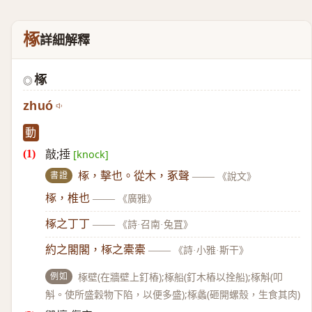
椓
詳細解釋
椓
◎
zhuó
動
敲;捶
[knock]
書證
椓，擊也。從木，豖聲
——
《說文》
椓，椎也
——
《廣雅》
椓之丁丁
——
《詩·召南·兔罝》
約之閣閣，椓之橐橐
——
《詩·小雅·斯干》
例如
椓壁(在牆壁上釘樁);椓船(釘木樁以拴船);椓斛(叩
斛。使所盛穀物下陷，以便多盛);椓蠡(砸開螺殼，生食其肉)