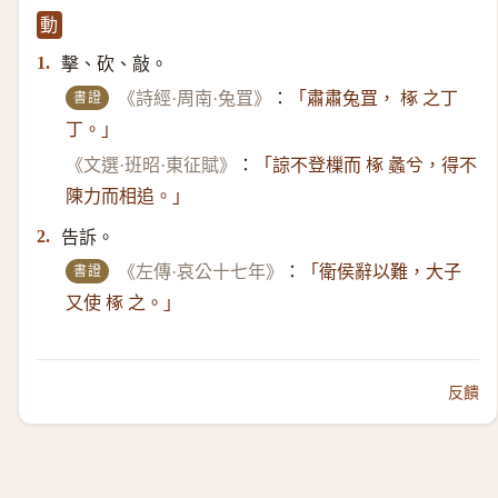
動
擊、砍、敲。
1.
書證
《詩經·周南·兔罝》
：
「肅肅兔罝， 椓 之丁
丁。」
《文選·班昭·東征賦》
：
「諒不登樔而 椓 蠡兮，得不
陳力而相追。」
告訴。
2.
書證
《左傳·哀公十七年》
：
「衛侯辭以難，大子
又使 椓 之。」
反饋