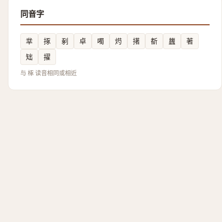
同音字
丵
㧻
剢
卓
噣
烵
擆
斱
蠿
著
䂐
擢
与 椓 读音相同或相近