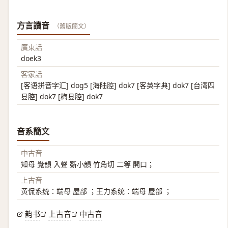
方言讀音
（舊版簡文）
廣東話
doek3
客家話
[客语拼音字汇] dog5 [海陆腔] dok7 [客英字典] dok7 [台湾四
县腔] dok7 [梅县腔] dok7
音系簡文
中古音
知母 覺韻 入聲 斲小韻 竹角切 二等 開口；
上古音
黄侃系统：端母 屋部 ；王力系统：端母 屋部 ；
韵书
上古音
中古音