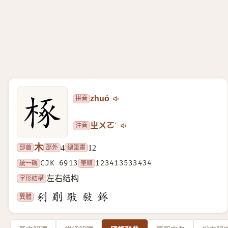
拼音
zhuó
注音
ㄓㄨㄛˊ
木
部首
部外
總筆畫
4
12
統一碼
CJK 6913
筆順
123413533434
字形結構
左右结构
異體