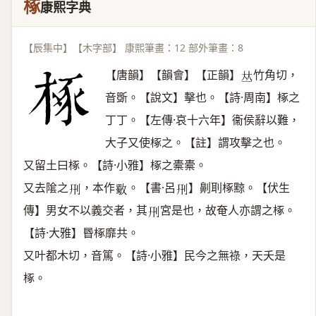
椓
康熙字典
【辰集中】【木字部】 康熙筆畫：12 部外筆畫：8
【唐韻】【韻會】【正韻】
竹角切，
𠀤
音斲。【說文】擊也。【詩·周南】椓之
丁丁。【左傳·哀十六年】衞侯辭以難，
大子又使椓之。【註】謂攻擊之也。
又留土曰椓。【詩·小雅】椓之橐橐。
又去隂之
，本作
。【書·呂
】劓刵椓黥。【伏生
𠛬
𣀈
𠛬
傳】男女不以義交者，其
宮是也，故奄人亦謂之椓。
𠛬
【詩·大雅】昬椓靡共。
又叶都木切，音篤。【詩·小雅】民今之無祿，天夭是
椓。