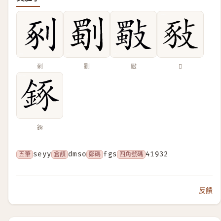
剢
劅
斀
𢽚
𨧧
五筆
seyy
倉頡
dmso
鄭碼
fgs
四角號碼
41932
反饋