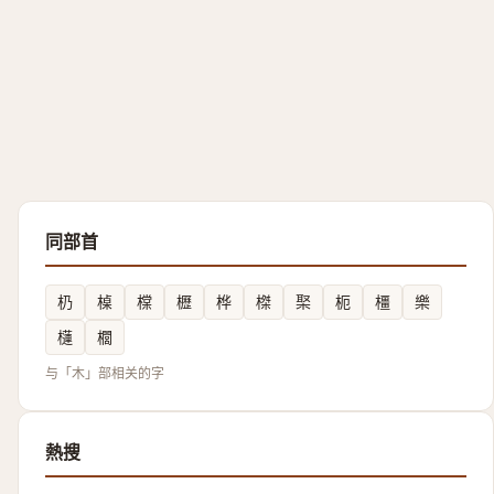
同部首
㭁
槕
橖
櫪
桦
榤
棸
枙
橿
樂
櫣
櫚
与「木」部相关的字
熱搜