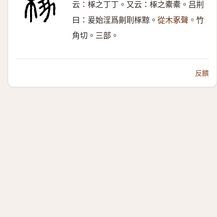
云：椓之丁丁。又云：椓之橐橐。吕㓝
曰：爰始淫爲劓刵椓黥。
從木豖聲。
竹
角切。三部。
反饋