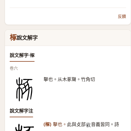
反饋
椓
說文解字
說文解字·椓
卷六
擊也。从木豖聲。竹角切
說文解字注
(椓)
擊也。
此與攴部
音義皆同。詩
𢽴