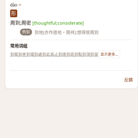
dào
形
周到;周密
[thoughtful;considerate]
例如
到地(亦作道地。周祥);想得很周到
常用词组
到案
到差
到場
到處
到此爲止
到達
到底
到點
到頂
到家
显示更多...
反饋