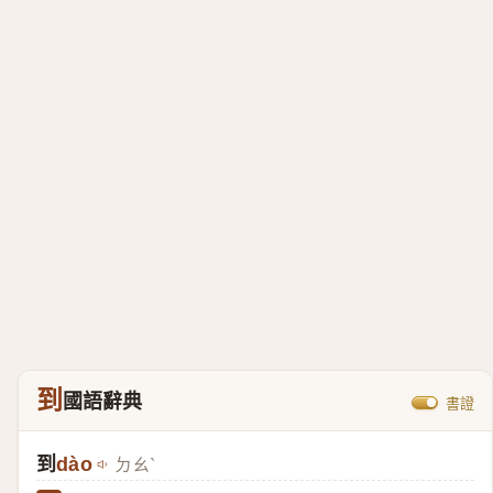
到
國語辭典
書證
到
dào
ㄉㄠˋ