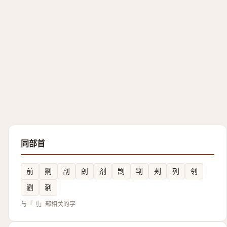
同部首
前
劓
剖
剆
剂
剀
㓥
刾
列
刢
劉
剢
与「刂」部相关的字