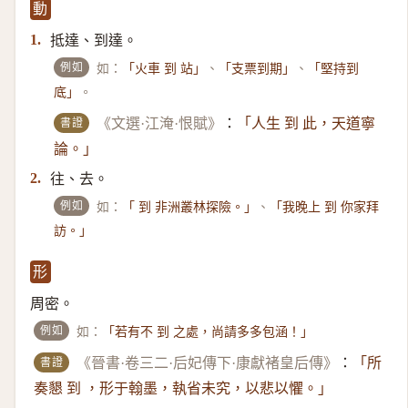
動
抵達、到達。
1.
例如
如：
、
、
「火車 到 站」
「支票到期」
「堅持到
。
底」
書證
《文選·江淹·恨賦》
：
「人生 到 此，天道寧
論。」
往、去。
2.
例如
如：
、
「 到 非洲叢林探險。」
「我晚上 到 你家拜
訪。」
形
周密。
例如
如：
「若有不 到 之處，尚請多多包涵！」
書證
《晉書·卷三二·后妃傳下·康獻褚皇后傳》
：
「所
奏懇 到 ，形于翰墨，執省未究，以悲以懼。」