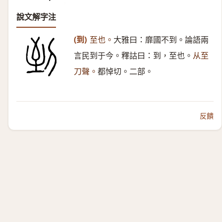
說文解字注
(到)
至也。
大雅曰：靡國不到。論語兩
言民到于今。釋詁曰：到，至也。
从至
刀聲。
都悼切。二部。
反饋