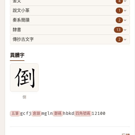
4
金文
1
說文小篆
2
秦系簡牘
13
隸書
2
傳抄古文字
異體字
倒
五筆
gcfj
倉頡
mgln
鄭碼
hbkd
四角號碼
12100