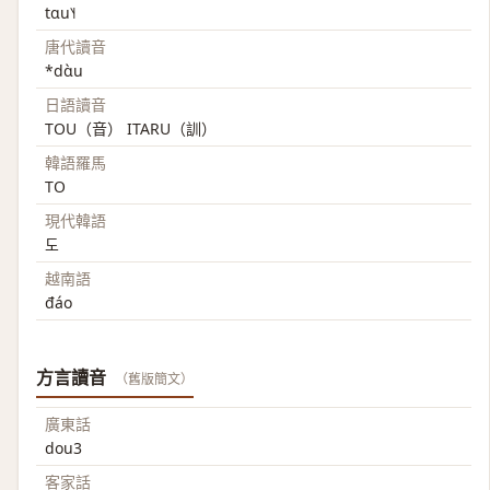
tɑu˥˧
唐代讀音
*dɑ̀u
日語讀音
TOU（音） ITARU（訓）
韓語羅馬
TO
現代韓語
도
越南語
đáo
方言讀音
（舊版簡文）
廣東話
dou3
客家話