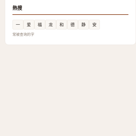
熱搜
一
爱
福
龙
和
德
静
安
常被查询的字