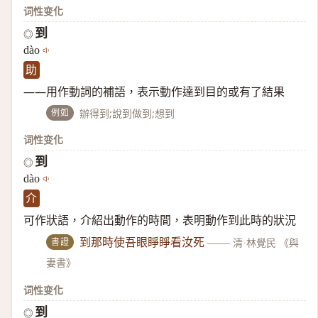
词性变化
到
◎
dào
助
——用作動詞的補語，表示動作達到目的或有了結果
例如
辦得到;說到做到;想到
词性变化
到
◎
dào
介
可作狀語，介紹出動作的時間，表明動作到此時的狀況
書證
到那時使吾眼睜睜看汝死
——
清·林覺民 《與
妻書》
词性变化
到
◎