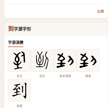
反饋
到
字源字形
字源演變
金文
說文
秦系簡牘
隸書
楷書