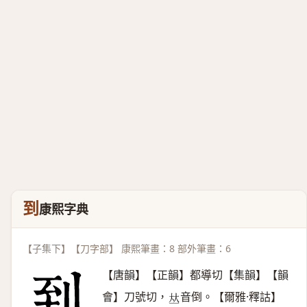
到
康熙字典
【子集下】【刀字部】 康熙筆畫：8 部外筆畫：6
【唐韻】【正韻】都導切【集韻】【韻
會】刀號切，
音倒。【爾雅·釋詁】
𠀤