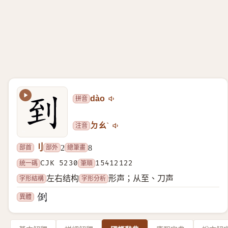
拼音
dào
注音
ㄉㄠˋ
刂
部首
部外
總筆畫
2
8
統一碼
CJK 5230
筆順
15412122
字形結構
字形分析
左右结构
形声；从至、刀声
異體