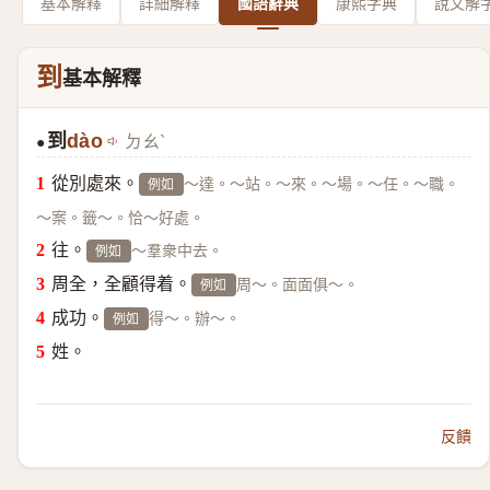
基本解釋
詳細解釋
國語辭典
康熙字典
說文解
到
基本解釋
到
dào
ㄉㄠˋ
●
從別處來。
～達。～站。～來。～場。～任。～職。
例如
～案。籤～。恰～好處。
往。
～羣衆中去。
例如
周全，全顧得着。
周～。面面俱～。
例如
成功。
得～。辦～。
例如
姓。
反饋