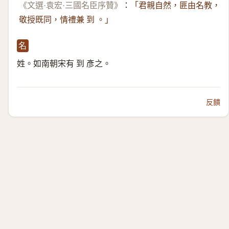
《文選·袁宏·三國名臣序贊》
：
「君親自然，匪由名教，
敬授既同，情禮兼 到 。」
名
姓。如南朝宋有 到 彥之。
反饋