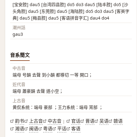
[宝安腔] dau5 [台湾四县腔] do5 do3 dau5 [陆丰腔] do5 [沙
头角腔] dau5 [东莞腔] dau5 [海陆腔] do5 do3 dau5 [客英字
典] dau5 [梅县腔] dau5 [客语拼音字汇] dau4 do4
潮州話
gau3
音系簡文
中古音
端母 号韻 去聲 到小韻 都導切 一等 開口；
近代音
端母 蕭豪韻 去聲 道小空；
上古音
黄侃系统：端母 豪部 ；王力系统：端母 宵部 ；
韵书
上古音
中古音
官话
晋语
吴语
赣语
|
湘语
闽语
粤语
平话
客语