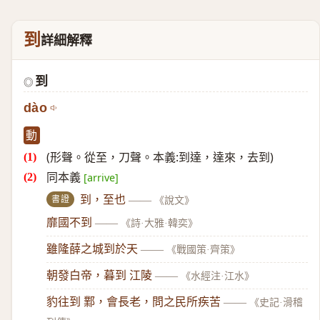
到
詳細解釋
到
◎
dào
動
(形聲。從至，刀聲。本義:到達，達來，去到)
同本義
[arrive]
書證
到，至也
——
《說文》
靡國不到
——
《詩·大雅·韓奕》
雖隆薛之城到於天
——
《戰國策·齊策》
朝發白帝，暮到 江陵
——
《水經注·江水》
豹往到 鄴，會長老，問之民所疾苦
——
《史記·滑稽