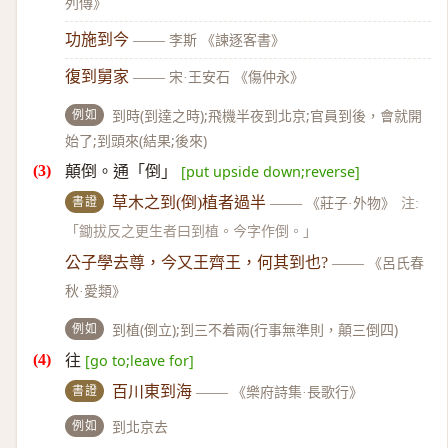
列傳》
功施到今
——
李斯 《諫逐客書》
復到舅家
——
宋·王安石 《傷仲永》
例如
到時(到達之時);飛機半夜到北京;官員到後，會就開
始了;到頭來(結果;後來)
顛倒。通「倒」
[put upside down;reverse]
書證
草木之到(倒)植者過半
——
《莊子·外物》
注:
「鋤拔反之更生者曰到植。今字作倒。」
公子學去尊，今又王齊王，何其到也?
——
《呂氏春
秋·愛類》
例如
到植(倒立);到三不着兩(行事無準則，顛三倒四)
往
[go to;leave for]
書證
百川東到海
——
《樂府詩集·長歌行》
例如
到北京去