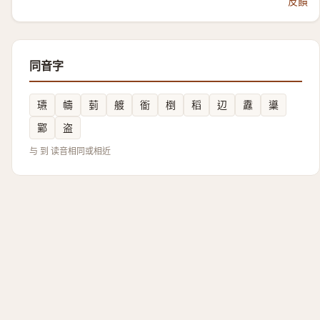
反饋
同音字
瓙
幬
菿
艔
衜
椡
稻
辺
纛
䆃
䣣
盗
与 到 读音相同或相近