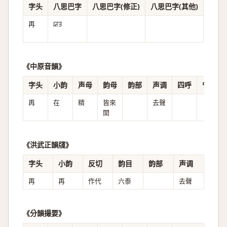
字头
八思巴字
八思巴字(修正)
八思巴字(其他)
音译
再
ꡒꡭ
《中原音韻》
字头
小韵
声母
韵母
韵部
声调
四呼
宁继福
再
在
精
皆來
去聲
開
《洪武正韻牋》
字头
小韵
反切
韵目
韵部
声调
再
再
作代
六泰
去聲
《分韻撮要》