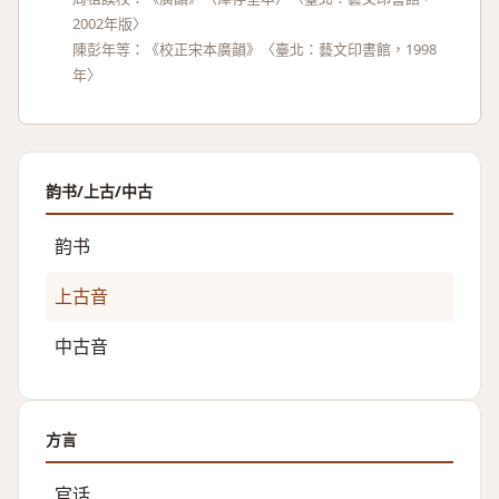
2002年版〉
陳彭年等：《校正宋本廣韻》〈臺北：藝文印書館，1998
年〉
韵书/上古/中古
韵书
上古音
中古音
方言
官话