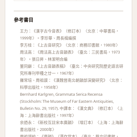
參考書目
王力：《漢字古今音表》（修訂本）〈北京：中華書局，
1999年〉。李珍華、周長楫編撰
李方桂：《上古音研究》〈北京：商務印書館，1980年〉
周法高：《周法高上古音韻表》〈臺北：三民書局，1973
年〉。張日昇、林潔明合編
董同龢：《上古音韻表稿》〈臺北：中央研究院歷史語言研
究所專刊甲種之廿一，1967年）
羅常培、周祖謨：《漢魏晉南北朝韻部演變研究》〈北京：
科學出版社，1958年〉
Bernhard Karlgren, Grammata Serica Recensa
(Stockholm: The Museum of Far Eastern Antiquities,
Bulletin No. 29, 1957). 中譯本：《漢文典》（修訂本）〈上
海：上海辭書出版社，1997年〉
余迺永：《新校互註宋本廣韻》（增訂本）〈上海：上海辭
書出版社，2000年〉
周祖謨校：《廣韻》（澤存堂本）〈臺北：藝文印書館，