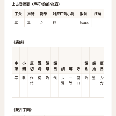
上古音摘要（声符/韵部/拟音）
字头
声符
韵部
对应广韵小韵
拟音
注解
再
再
之
載
ʔsɯːs
《廣韻》
字
小
反
聲
韻
韻
韻
韻
廣韻
頭
韻
切
母
母
目
調
等
呼
系
攝
目次
再
載
作
精
咍
代
去
一
開
咍
蟹
去十
t
代
聲
等
口
九代
s
ɑ̆i
《蒙古字韻》