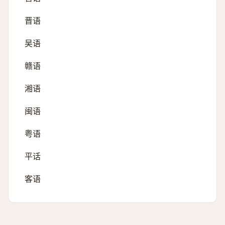
晋语
吴语
赣语
湘语
闽语
粤语
平话
客语