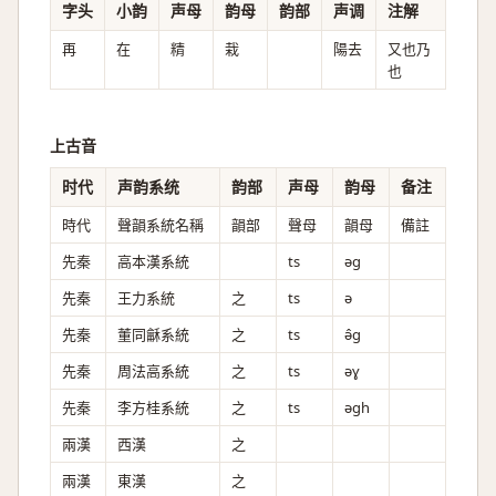
字头
小韵
声母
韵母
韵部
声调
注解
再
在
精
栽
陽去
又也乃
也
上古音
时代
声韵系统
韵部
声母
韵母
备注
時代
聲韻系統名稱
韻部
聲母
韻母
備註
先秦
高本漢系統
ts
əɡ
先秦
王力系統
之
ts
ə
先秦
董同龢系統
之
ts
ə̂ɡ
先秦
周法高系統
之
ts
əɣ
先秦
李方桂系統
之
ts
əgh
兩漢
西漢
之
兩漢
東漢
之