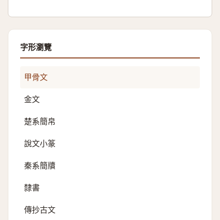
字形瀏覽
甲骨文
金文
楚系簡帛
說文小篆
秦系簡牘
隸書
傳抄古文