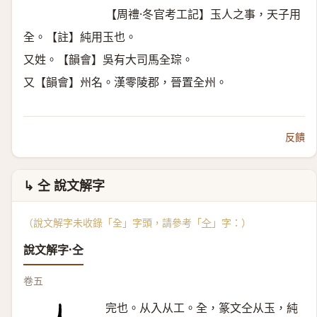
【周禮·冬官考工記】玉人之事，天子用
全。【註】純用玉也。
又姓。【韻會】吳有大司馬全琮。
又【韻會】州名。漢零陵郡，晉置全州。
反饋
↳ 㒰 說文解字
（說文解字未收錄「全」字頭，請參考「
㒰
」字：）
說文解字·㒰
卷五
完也。从入从工。全，篆文仝从玉，純