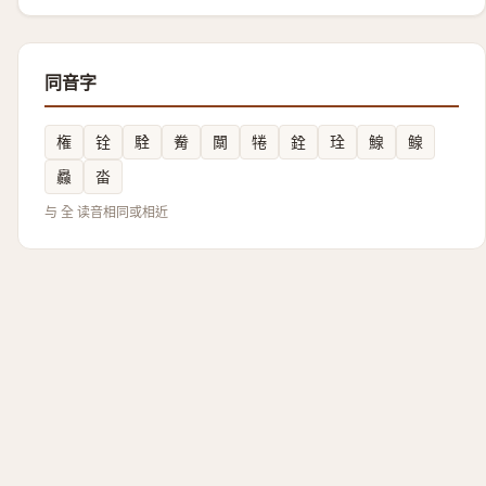
同音字
権
铨
駩
觠
闎
犈
銓
㻇
鰁
鳈
灥
畓
与 全 读音相同或相近