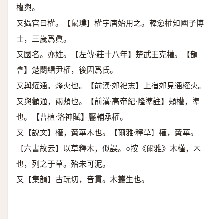
權輿。
又攝官曰權。【鼠璞】權字唐始用之。韓愈權知國子博
士，三歲爲眞。
又國名。亦姓。【左傳·莊十八年】楚武王克權。【韻
會】楚鬭緡尹權，後因爲氏。
又與爟通。烽火也。【前漢·郊祀志】上宿郊見通權火。
又與顴通，兩頰也。【前漢·高帝紀·隆準註】頰權，準
也。【曹植·洛神賦】靨輔承權。
又【說文】權，黃華木也。【爾雅·釋草】權，黃華。
【六書故云】以草釋木，似誤。○按《爾雅》木槿，木
也，列之于草。殆未可泥。
又【集韻】古玩切，音貫。木叢生也。