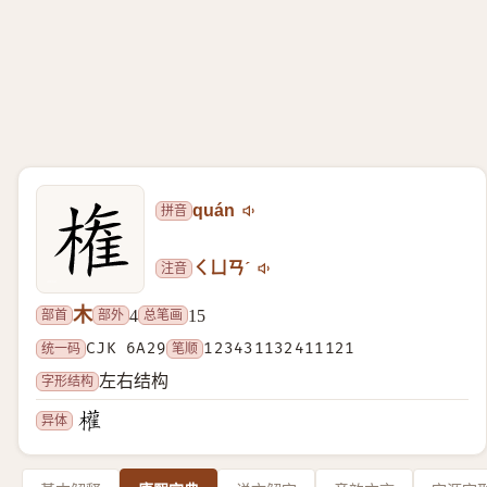
拼音
quán
注音
ㄑㄩㄢˊ
木
部首
部外
总笔画
4
15
统一码
CJK 6A29
笔顺
123431132411121
字形结构
左右结构
异体