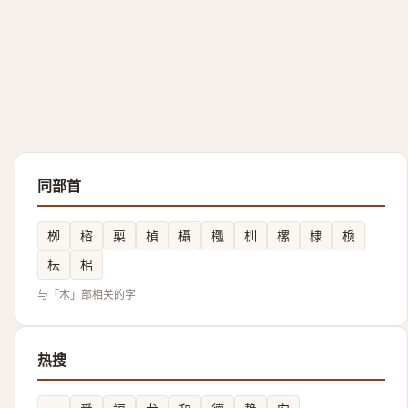
同部首
栁
㮞
㮍
楨
欇
槬
杊
樏
棣
㭥
枟
㭒
与「木」部相关的字
热搜