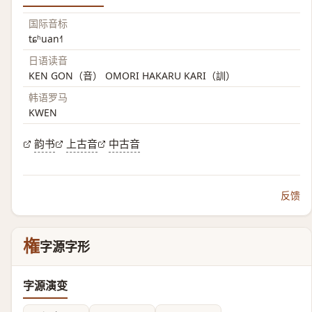
国际音标
tɕʰuan˧˥
日语读音
KEN GON（音） OMORI HAKARU KARI（訓）
韩语罗马
KWEN
韵书
上古音
中古音
反馈
権
字源字形
字源演变