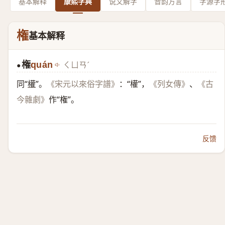
基本解释
康熙字典
说文解字
音韵方言
字源字
権
基本解释
権
quán
ㄑㄩㄢˊ
●
同“
權
”。
：“權”，
、
《宋元以來俗字譜》
《列女傳》
《古
作“権”。
今雜劇》
反馈