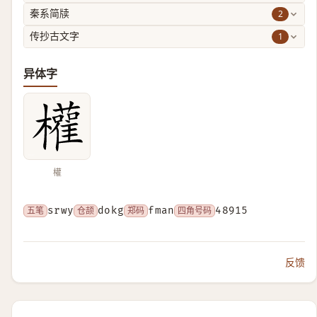
2
秦系简牍
1
传抄古文字
异体字
權
五笔
srwy
仓颉
dokg
郑码
fman
四角号码
48915
反馈