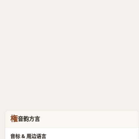
権
音韵方言
音标 & 周边语言