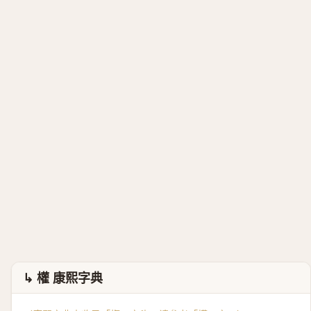
↳ 權 康熙字典