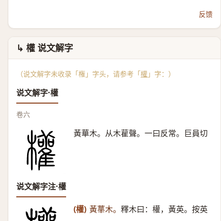
反馈
↳ 權 说文解字
（说文解字未收录「権」字头，请参考「
權
」字：）
说文解字·權
卷六
黃華木。从木雚聲。一曰反常。巨員切
说文解字注·權
(權)
黃蕐木。
釋木曰：權，黃英。按英