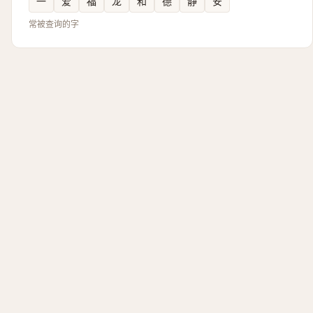
一
爱
福
龙
和
德
静
安
常被查询的字