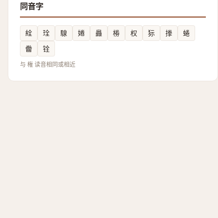
同音字
絟
㻇
騡
婘
灥
椦
权
狋
搼
蜷
齤
铨
与 権 读音相同或相近