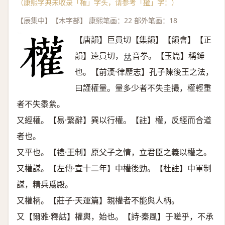
（康熙字典未收录「権」字头，请参考「
權
」字：）
【辰集中】【木字部】 康熙笔画：22 部外笔画：18
【唐韻】巨員切【集韻】【韻會】【正
韻】逵員切，
音拳。【玉篇】稱錘
𠀤
也。【前漢·律歷志】孔子陳後王之法，
曰謹權量。量多少者不失圭撮，權輕重
者不失黍絫。
又經權。【易·繫辭】巽以行權。【註】權，反經而合道
者也。
又平也。【禮·王制】原父子之情，立君臣之義以權之。
又權謀。【左傳·宣十二年】中權後勁。【杜註】中軍制
謀，精兵爲殿。
又權柄。【莊子·天運篇】親權者不能與人柄。
又【爾雅·釋詁】權輿，始也。【詩·秦風】于嗟乎，不承