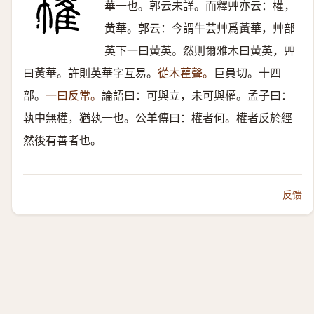
華一也。郭云未詳。而釋艸亦云：權，
黄華。郭云：今謂牛芸艸爲黃華，艸部
英下一曰黃英。然則爾雅木曰黃英，艸
曰黃華。許則英華字互易。
從木雚聲。
巨員切。十四
部。
一曰反常。
論語曰：可與立，未可與權。孟子曰：
執中無權，猶執一也。公羊傳曰：權者何。權者反於經
然後有善者也。
反馈