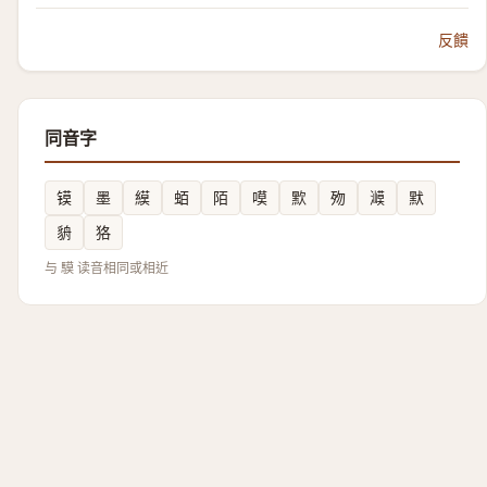
反饋
同音字
镆
墨
縸
蛨
陌
嗼
㱄
歾
㵹
默
貈
狢
与 䮬 读音相同或相近