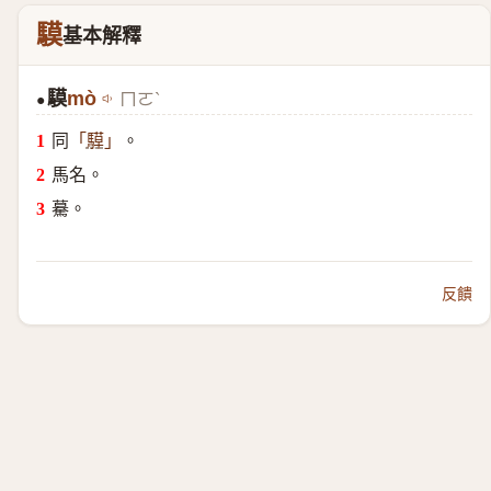
䮬
基本解釋
䮬
mò
ㄇㄛˋ
●
同
。
「
騲
」
馬名。
驀。
反饋