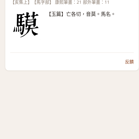
【亥集上】【馬字部】 康熙筆畫：21 部外筆畫：11
【玉篇】亡各切，音莫。馬名。
反饋