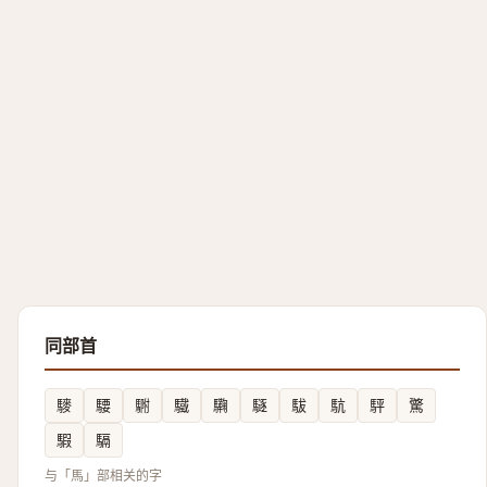
同部首
䮮
騕
䮛
驖
驧
䮱
䮂
䭺
駍
驚
騢
䮥
与「馬」部相关的字