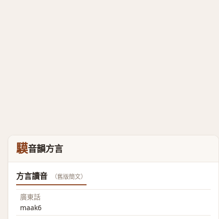
䮬
音韻方言
方言讀音
（舊版簡文）
廣東話
maak6