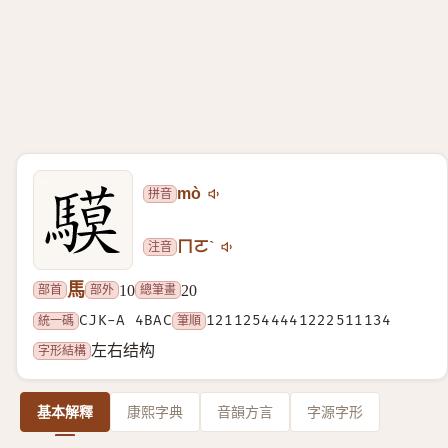
拼音
mò
注音
ㄇㄛˋ
馬
部首
部外
總筆畫
10
20
統一碼
CJK-A 4BAC
筆順
12112544441222511134
字形結構
左右结构
基本解釋
康熙字典
音韻方言
字源字形