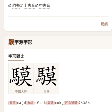
韵书
上古音
中古音
反饋
䮬
字源字形
字形對比
中國大陸
臺灣
五筆
cajd
倉頡
sftak
鄭碼
cukg
四角號碼
74384