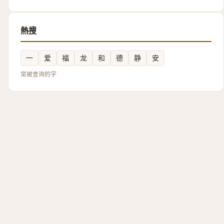
熱搜
一
爱
福
龙
和
德
静
安
常被查询的字