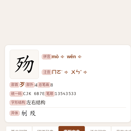
拼音
mò
wěn
注音
ㄇㄛˋ
ㄨㄣˇ
歹
部首
部外
总笔画
4
8
统一码
CJK 6B7E
笔顺
13543533
字形结构
左右结构
异体