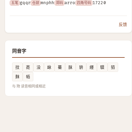
五笔
gqqr
仓颉
mnphh
郑码
arro
四角号码
17220
反馈
同音字
抆
唜
没
䘑
驀
䏞
貈
纆
䮬
㹮
䴲
帞
与 歾 读音相同或相近