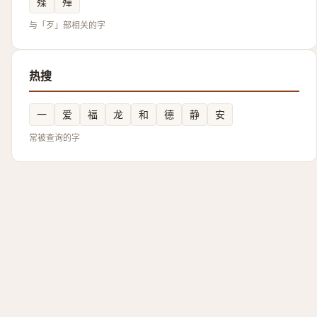
殜
殫
与「歹」部相关的字
热搜
一
爱
福
龙
和
德
静
安
常被查询的字