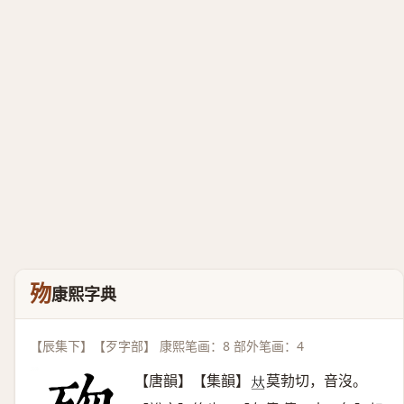
歾
康熙字典
【辰集下】【歹字部】 康熙笔画：8 部外笔画：4
【唐韻】【集韻】
莫勃切，音沒。
𠀤