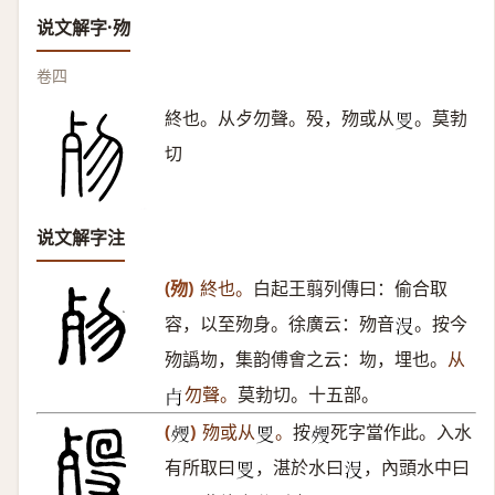
说文解字·歾
卷四
終也。从歺勿聲。殁，歾或从
。莫勃
𠬸
切
说文解字注
(歾)
終也。
白起王翦列傳曰：偷合取
容，以至歾身。徐廣云：歾音
。按今
𣳚
歾譌圽，集韵傅㑹之云：圽，埋也。
从
勿聲。
莫勃切。十五部。
𣦵
(
)
歾或从
。
按
死字當作此。入水
𣨏
𠬸
𣨏
有所取曰
，湛於水曰
，內頭水中曰
𠬸
𣳚