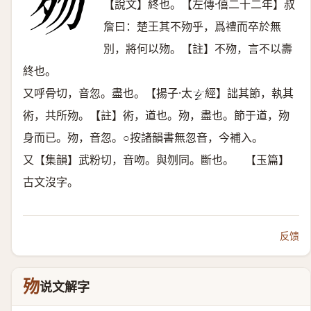
【說文】終也。【左傳·僖二十二年】叔
詹曰：楚王其不歾乎，爲禮而卒於無
別，將何以歾。【註】不歾，言不以壽
終也。
又呼骨切，音忽。盡也。【揚子·太
經】詘其節，執其
𤣥
術，共所歾。【註】術，道也。歾，盡也。節于道，歾
身而已。歾，音忽。○按諸韻書無忽音，今補入。
又【集韻】武粉切，音吻。與刎同。斷也。 【玉篇】
古文沒字。
反馈
歾
说文解字