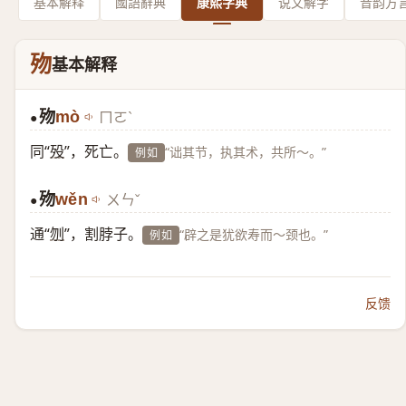
基本解释
國語辭典
康熙字典
说文解字
音韵方
歾
基本解释
歾
mò
ㄇㄛˋ
●
同“
殁
”，死亡。
“诎其节，执其术，共所～。”
例如
歾
wěn
ㄨㄣˇ
●
通“
刎
”，割脖子。
“辟之是犹欲寿而～颈也。”
例如
反馈