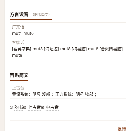
方言读音
（旧版简文）
广东话
mut1 mut6
客家话
[客英字典] mut8 [海陆腔] mut8 [梅县腔] mut8 [台湾四县腔]
mut8
音系简文
上古音
黄侃系统：明母 沒部 ；王力系统：明母 物部 ；
韵书
上古音
中古音
反馈