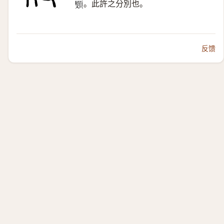
。此許之分別也。
𩓔
反馈