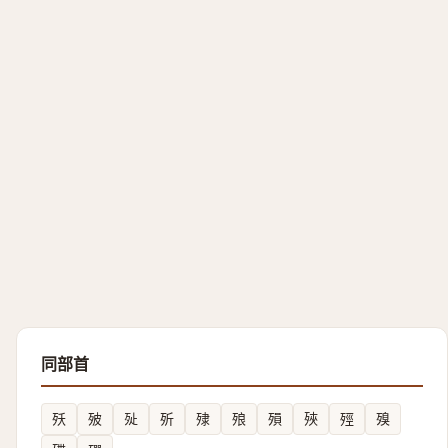
同部首
殀
㱟
㱜
歽
殔
㱢
殞
殎
殌
殠