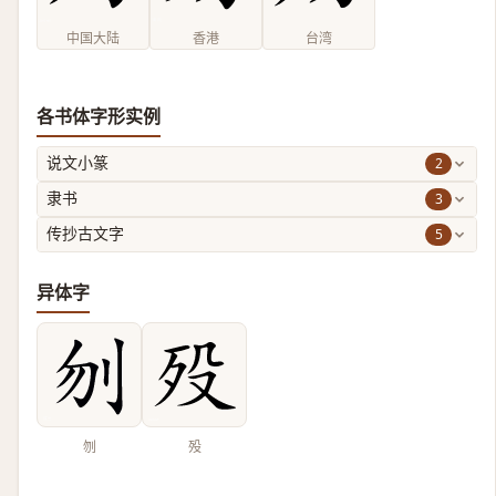
中国大陆
香港
台湾
各书体字形实例
2
说文小篆
3
隶书
5
传抄古文字
异体字
刎
殁