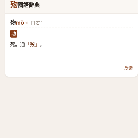
歾
國語辭典
歾
mò
ㄇㄛˋ
动
死。通
。
「歿」
反馈