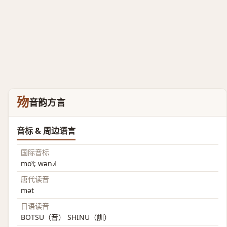
歾
音韵方言
音标 & 周边语言
国际音标
mo˥˧; wən˨˩˦
唐代读音
mət
日语读音
BOTSU（音） SHINU（訓）