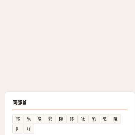
同部首
郣
陁
隐
鄓
䧫
陊
阥
陒
障
隘
阝
䦻