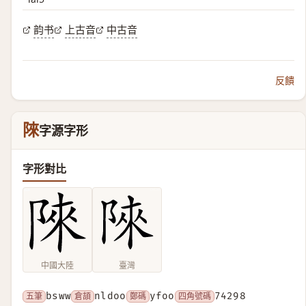
韵书
上古音
中古音
反饋
䧒
字源字形
字形對比
中國大陸
臺灣
五筆
bsww
倉頡
nldoo
鄭碼
yfoo
四角號碼
74298