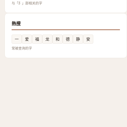
与「阝」部相关的字
熱搜
一
爱
福
龙
和
德
静
安
常被查询的字