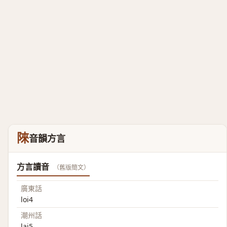
䧒
音韻方言
方言讀音
（舊版簡文）
廣東話
loi4
潮州話
lai5