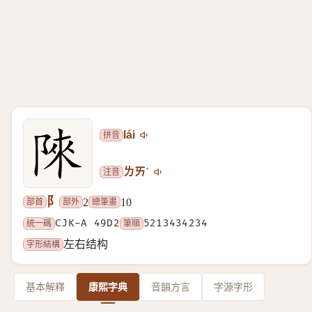
拼音
lái
注音
ㄌㄞˊ
阝
部首
部外
總筆畫
2
10
統一碼
CJK-A 49D2
筆順
5213434234
字形結構
左右结构
基本解釋
康熙字典
音韻方言
字源字形