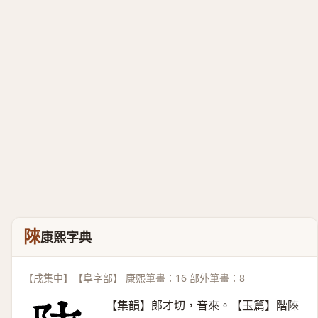
䧒
康熙字典
【戌集中】【阜字部】 康熙筆畫：16 部外筆畫：8
【集韻】郞才切，音來。【玉篇】階䧒