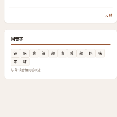
反饋
同音字
铼
俫
筙
箂
䚅
庲
䒹
鶆
倈
梾
来
騋
与 䧒 读音相同或相近