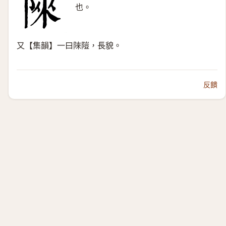
也。
又【集韻】一曰䧒隑，長貌。
反饋