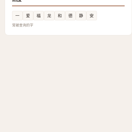
一
爱
福
龙
和
德
静
安
常被查询的字