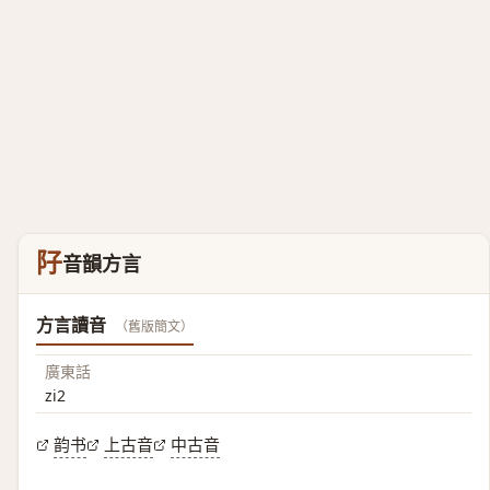
䦻
音韻方言
方言讀音
（舊版簡文）
廣東話
zi2
韵书
上古音
中古音