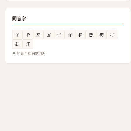
同音字
子
䔂
姊
虸
仔
秄
秭
呰
㾅
杍
茈
㞨
与 䦻 读音相同或相近