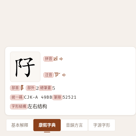
拼音
zǐ
注音
ㄗˇ
阝
部首
部外
總筆畫
2
5
統一碼
CJK-A 49BB
筆順
52521
字形結構
左右结构
基本解釋
康熙字典
音韻方言
字源字形