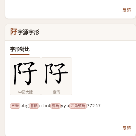
反饋
䦻
字源字形
字形對比
中國大陸
臺灣
五筆
bbg
倉頡
nlnd
鄭碼
yya
四角號碼
77247
反饋