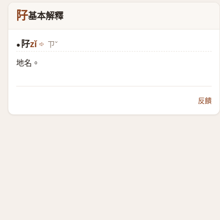
䦻
基本解釋
䦻
zǐ
ㄗˇ
●
地名。
反饋