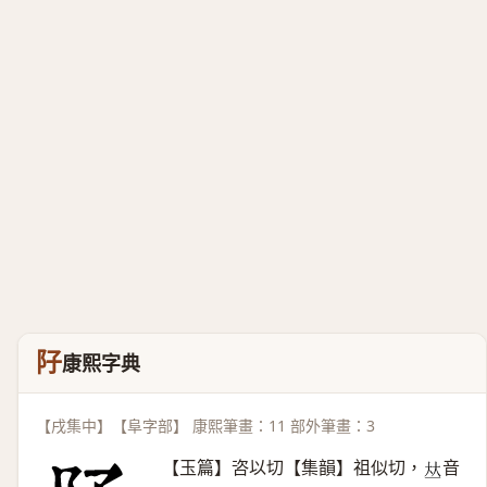
䦻
康熙字典
【戌集中】【阜字部】 康熙筆畫：11 部外筆畫：3
【玉篇】咨以切【集韻】祖似切，
音
𠀤