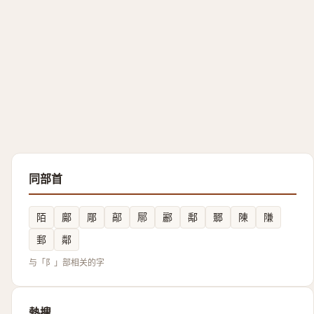
同部首
陌
鄺
郮
鄗
鄏
酈
鄅
鄹
陳
隒
郵
鄰
与「阝」部相关的字
熱搜