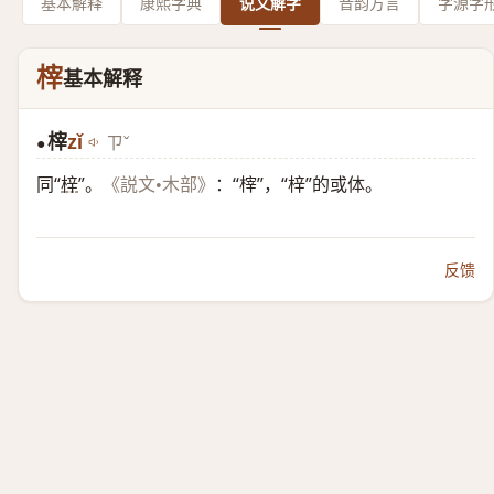
基本解释
康熙字典
说文解字
音韵方言
字源字
榟
基本解释
榟
zǐ
ㄗˇ
●
同“
梓
”。
：“榟”，“梓”的或体。
《説文•木部》
反馈