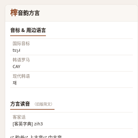
榟
音韵方言
音标 & 周边语言
国际音标
tsɿ˨˩˦
韩语罗马
CAY
现代韩语
재
方言读音
（旧版简文）
客家话
[客英字典] zih3
韵书
上古音
中古音