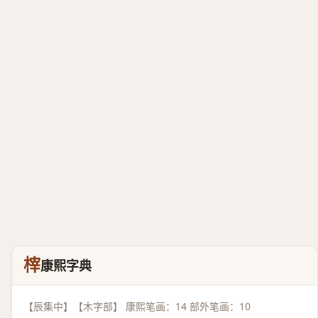
榟
康熙字典
【辰集中】【木字部】 康熙笔画：14 部外笔画：10