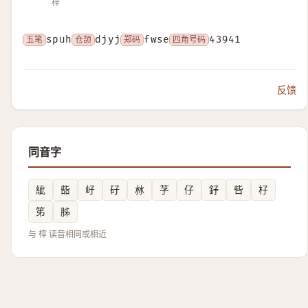
梓
五笔
spuh
仓颉
djyj
郑码
fwse
四角号码
43941
反馈
同音字
紪
啙
㞨
矷
沝
芓
仔
釨
呰
杍
笫
胏
与 榟 读音相同或相近