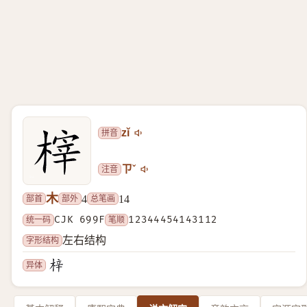
拼音
zǐ
注音
ㄗˇ
木
部首
部外
总笔画
4
14
统一码
CJK 699F
笔顺
12344454143112
字形结构
左右结构
异体