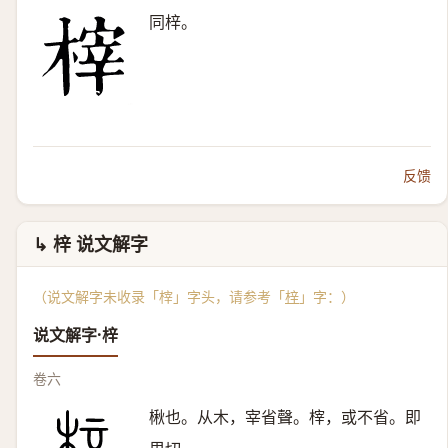
同梓。
反馈
↳ 梓 说文解字
（说文解字未收录「榟」字头，请参考「
梓
」字：）
说文解字·梓
卷六
楸也。从木，宰省聲。榟，或不省。即