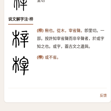
里切
说文解字注·梓
(梓)
楸也。從木，宰省聲。
卽里切。一
部。按許知宰省聲而非辛聲者，於或字
知之也。或字，葢古文之遺與。
(榟)
或不省。
反馈