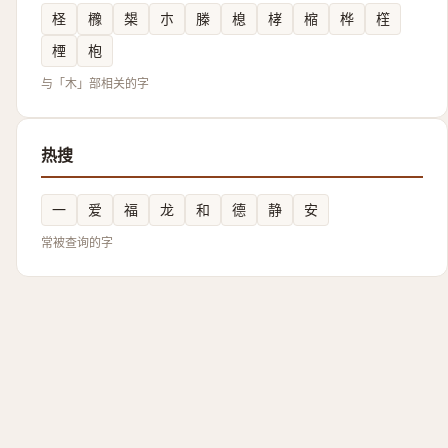
柽
櫲
槼
朩
榺
㮩
㭳
樎
桦
樦
㮒
枹
与「木」部相关的字
热搜
一
爱
福
龙
和
德
静
安
常被查询的字